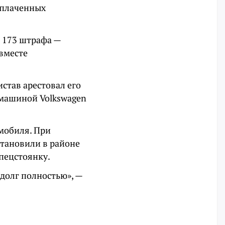
оплаченных
 173 штрафа —
вместе
став арестовал его
 машиной Volkswagen
мобиля. При
тановили в районе
пецстоянку.
долг полностью», —