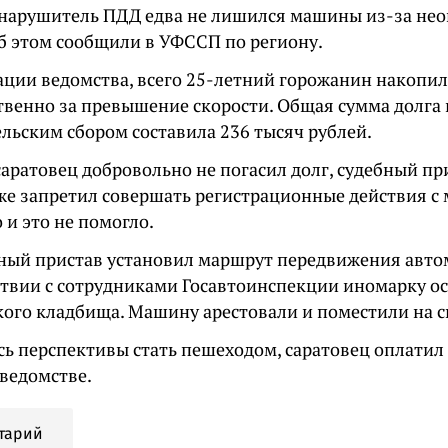
 нарушитель ПДД едва не лишился машины из-за не
б этом сообщили в УФССП по региону.
ции ведомства, всего 25-летний горожанин накопил
венно за превышение скорости. Общая сумма долга 
льским сбором составила 236 тысяч рублей.
аратовец добровольно не погасил долг, судебный при
акже запретил совершать регистрационные действия с
о и это не помогло.
бный пристав установил маршрут передвижения авто
твии с сотрудниками Госавтоинспекции иномарку ос
кого кладбища. Машину арестовали и поместили на с
ь перспективы стать пешеходом, саратовец оплатил 
 ведомстве.
тарий