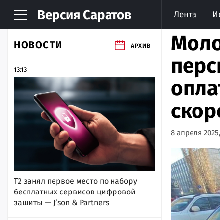
Версия
Саратов
Лента
И
Моло
НОВОСТИ
АРХИВ
перс
13:13
опла
скор
8 апреля 2025,
Т2 занял первое место по набору
бесплатных сервисов цифровой
защиты — J’son & Partners