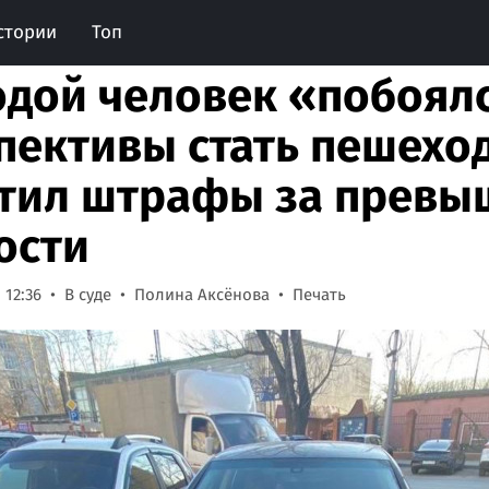
стории
Топ
дой человек «побоял
пективы стать пешехо
тил штрафы за превы
ости
 12:36
В суде
Полина Аксёнова
Печать