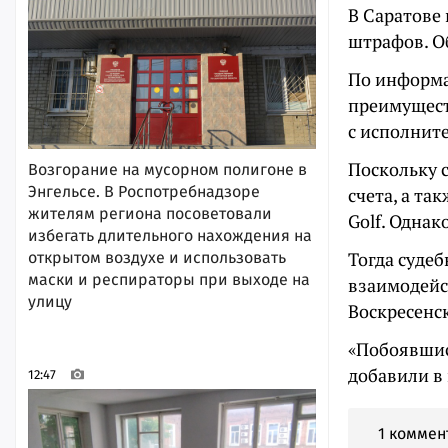
В Саратове
штрафов. О
По информа
преимущест
с исполните
Поскольку с
Возгорание на мусорном полигоне в
Энгельсе. В Роспотребнадзоре
счета, а т
жителям региона посоветовали
Golf. Однак
избегать длительного нахождения на
Тогда суде
открытом воздухе и использовать
маски и респираторы при выходе на
взаимодейс
улицу
Воскресенс
«Побоявшис
добавили в
12:47
1 коммен