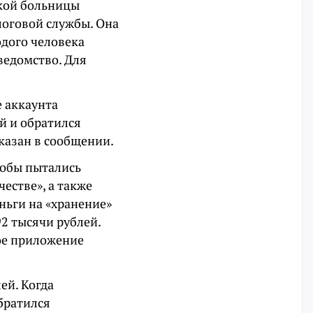
ской больницы
логовой службы. Она
одого человека
 ведомство. Для
е аккаунта
ой и обратился
казан в сообщении.
кобы пытались
естве», а также
ньги на «хранение»
2 тысячи рублей.
ое приложение
ей. Когда
братился