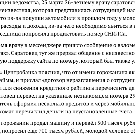
ции ведомства, 23 марта 26-летнему врачу саратов
неизвестная, которая представилась сотрудницей на
что из-за покупки автомобиля в прошлом году у мол
 расходы и доходы, из-за чего необходимо явиться в
еседница попросила продиктовать номер СНИЛСа.
ремя врачу в мессенджере пришло сообщение о взлом
гах». Саратовец тут же прервал общение с неизвестн
кую поддержку сайта по номеру, который был также у
» Центробанка пояснил, что от имени горожанина я
ймы, и прислал «договор неразглашения о сотруднич
л для снижения кредитного рейтинга перечислить де
ратовец перевёл на указанные незнакомцем номера 29
итель оформил несколько кредитов и через мобильн
комат перечислил деньги на неустановленные счета.
 горожанин продал машину и перевёл 500 тысяч рубл
 попросил ещё 700 тысяч рублей, молодой человек о