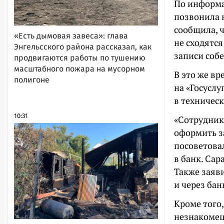
По информа
позвонила 
сообщила, 
«Есть дымовая завеса»: глава
не сходятся
Энгельсского района рассказал, как
записи соб
продвигаются работы по тушению
масштабного пожара на мусорном
В это же в
полигоне
на «Госуслу
в техничес
10:31
«Сотрудник
оформить за
посоветова
в банк. Са
Также заяв
и через бан
Кроме того,
незнакомец