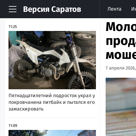
Версия
Саратов
Лента
И
НОВОСТИ
АРХИВ
Моло
11:25
прод
мош
7 апреля 2026,
Пятнадцатилетний подросток украл у
покровчанина питбайк и пытался его
замаскировать
11:09