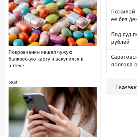
Пожилой 
её без де
Под суд 
рублей
Покровчанин нашел чужую
Саратовс
банковскую карту и закупился в
полгода о
аптеке
09:51
1 коммен