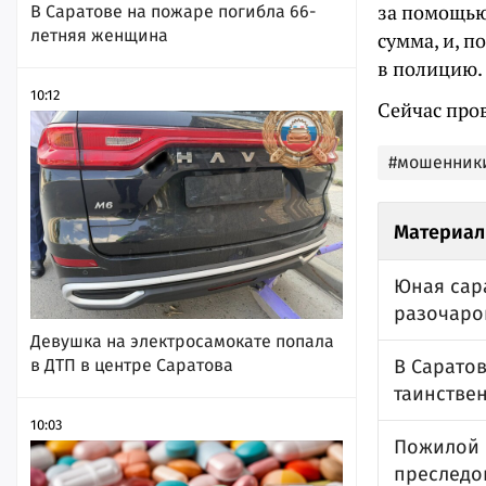
за помощью 
В Саратове на пожаре погибла 66-
летняя женщина
сумма, и, п
в полицию.
10:12
Сейчас про
#мошенник
Материал
Юная сар
разочаро
Девушка на электросамокате попала
в ДТП в центре Саратова
В Саратов
таинстве
10:03
Пожилой с
преследо