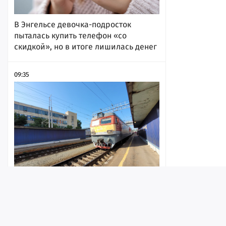
В Энгельсе девочка-подросток
пыталась купить телефон «со
скидкой», но в итоге лишилась денег
09:35
В Саратове с рельсов сошел
локомотив
Лента
Истории
Топ
Реклама
Контакт