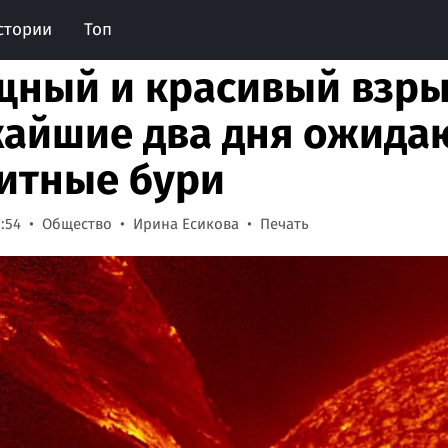
стории
Топ
ный и красивый взры
айшие два дня ожида
итные бури
7:54
Общество
Ирина Есикова
Печать