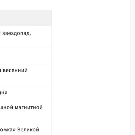
 звездопад,
й весенний
дня
ощной магнитной
томка» Великой