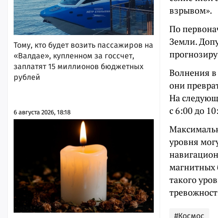
взрывом».
По первона
Земли. Допу
Тому, кто будет возить пассажиров на
прогнозиру
«Валдае», купленном за госсчет,
заплатят 15 миллионов бюджетных
Волнения в 
рублей
они преврат
На следующ
с 6:00 до 10
6 августа 2026, 18:18
Максимальн
уровня мог
навигацион
магнитных б
такого уро
тревожность
#Космос