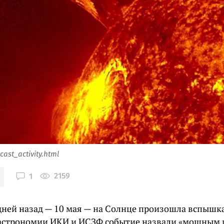
cast_activity.html
2159
1
дней назад — 10 мая — на Солнце произошла вспышка
астрономии ИКИ и ИСЗФ событие назвали «мощным 