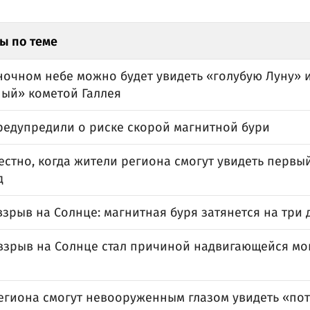
ы по теме
ночном небе можно будет увидеть «голубую Луну» и
ый» кометой Галлея
редупредили о риске скорой магнитной бури
естно, когда жители региона смогут увидеть первы
д
зрыв на Солнце: магнитная буря затянется на три 
взрыв на Солнце стал причиной надвигающейся м
егиона смогут невооруженным глазом увидеть «по