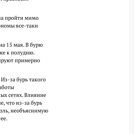
ла пройти мимо
рономы все-таки
а 15 мая. В бурю
же к полудню.
ируют примерно
Из-за бурь такого
аботы
ых сетях. Влияние
, что из-за бурь
боль, необъяснимую
ее.