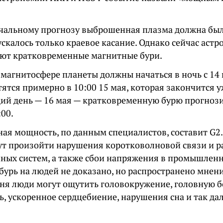
чальному прогнозу выброшенная плазма должна бы
скалось только краевое касание. Однако сейчас аст
ют кратковременные магнитные бури.
магнитосфере планеты должны начаться в ночь с 14 н
ятся примерно в 10:00 15 мая, которая закончится у
ий день — 16 мая — кратковременную бурю прогноз
:00.
ая мощность, по данным специалистов, составит G2. 
ут произойти нарушения коротковолновой связи и р
ных систем, а также сбои напряжения в промышленн
урь на людей не доказано, но распространено мнение
вня люди могут ощутить головокружение, головную 
, ускоренное сердцебиение, нарушения сна и так дал