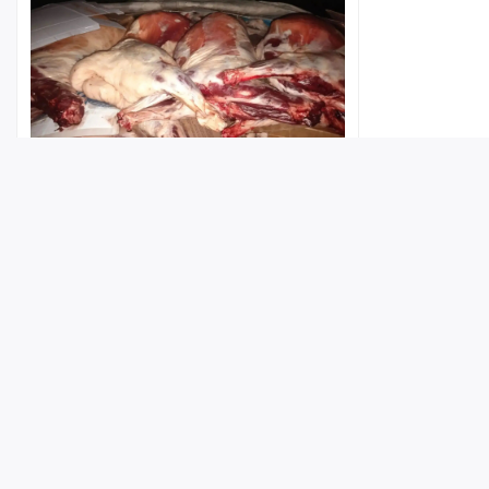
В Саратовской области обнаружили
партию потенциально опасных
бараньих туш
Лента
Истории
Топ
Реклама
Контакт
6 августа 2026, 17:08
© ИА «Версия-Саратов», 2026
Учредители — Фонд «Перспектива».
Регистрационный номер ИА № ФС 77 - 79097 от 15.09.2020 г. Выд
надзору в сфере связи, информационных технологий и массовы
Главный редактор: Радин А. В.