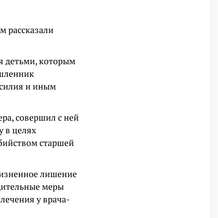
ом рассказали
я детьми, которым
ышленник
асилия и иным
ра, совершил с ней
 в целях
убийством старшей
жизненное лишение
удительные меры
лечения у врача-