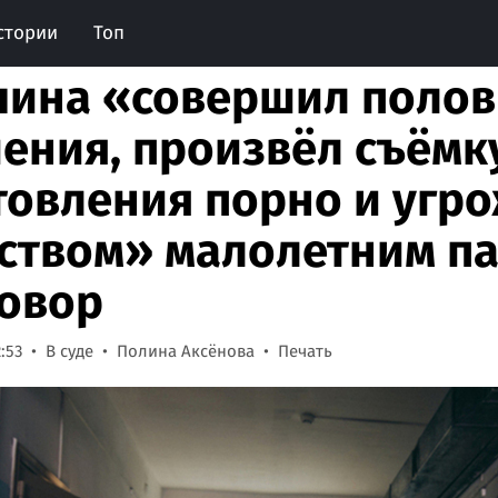
стории
Топ
ина «совершил поло
ения, произвёл съёмк
товления порно и угр
ством» малолетним п
овор
:53
В суде
Полина Аксёнова
Печать