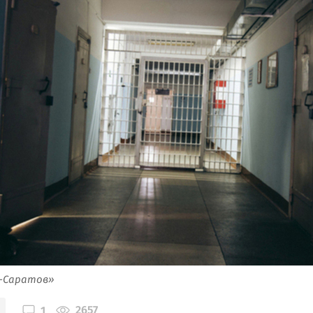
я-Саратов»
2657
1