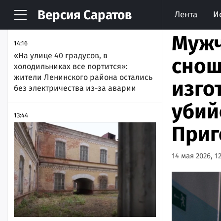
Версия
Саратов
Лента
И
НОВОСТИ
АРХИВ
Мужч
14:16
«На улице 40 градусов, в
снош
холодильниках все портится»:
жители Ленинского района остались
изго
без электричества из-за аварии
убий
13:44
Приг
14 мая 2026, 12