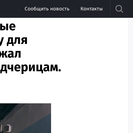
Сообщить новость
Контакты
вые
у для
ожал
адчерицам.