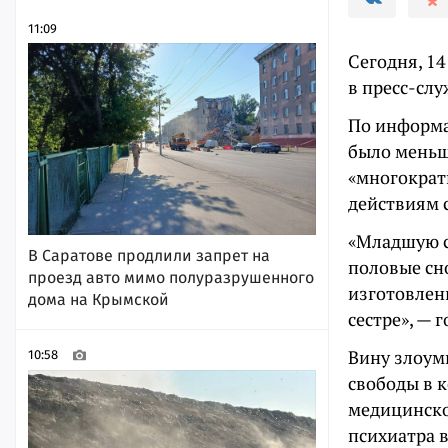
11:09
Сегодня, 14
в пресс-слу
По информа
было меньш
«многократ
действиям с
«Младшую с
В Саратове продлили запрет на
половые сн
проезд авто мимо полуразрушенного
изготовлен
дома на Крымской
сестре», — 
Вину злоум
10:58
свободы в 
медицинско
психиатра в