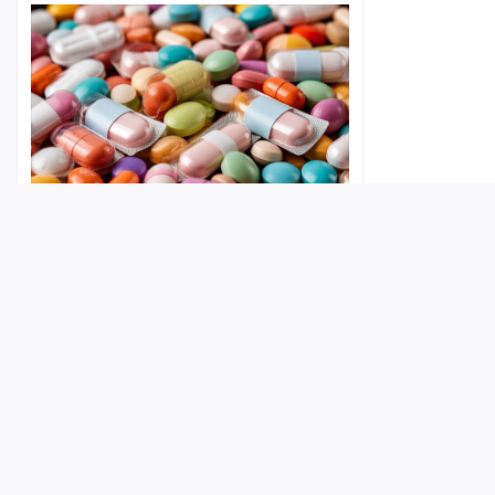
Покровчанин нашел чужую
банковскую карту и закупился в
аптеке
Лента
Истории
Топ
Реклама
Контакт
09:51
© ИА «Версия-Саратов», 2026
Учредители — Фонд «Перспектива».
Регистрационный номер ИА № ФС 77 - 79097 от 15.09.2020 г. Выд
надзору в сфере связи, информационных технологий и массовы