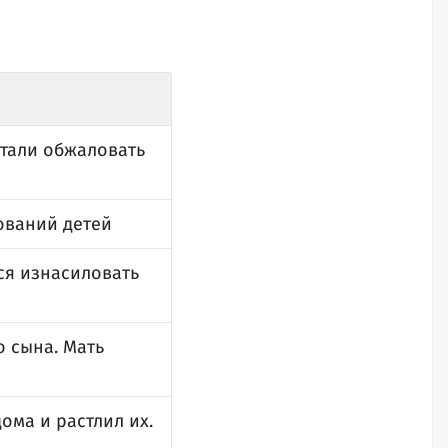
стали обжаловать
ований детей
ся изнасиловать
о сына. Мать
ома и растлил их.