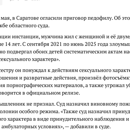
 мая, в Саратове огласили приговор педофилу. Об эт
жбе областного суда.
ции инстанции, мужчина жил с женщиной и её двум
е 14 лет. С сентября 2021 по июнь 2025 года злоум
но подвергал обоих детей систематическим актам н
ексуального характера».
естру он понуждал к действиям сексуального характе
ошения и развратные действия, произвёл фотосъёмку
ия порнографических материалов, а также угрожал 
говорится в официальном релизе.
ышленник не признал. Суд назначил виновному по
колонии особого режима. «Также суд назначил прин
го характера в виде принудительного наблюдения и 
 амбулаторных условиях», — добавили в суде.