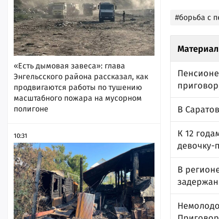
#борьба с 
Материал
«Есть дымовая завеса»: глава
Пенсионер
Энгельсского района рассказал, как
приговор,
продвигаются работы по тушению
масштабного пожара на мусорном
В Сарато
полигоне
К 12 год
10:31
девочку-
В регионе
задержан
Немолодой
Приговор