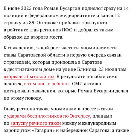
В июле 2025 года Роман Бусаргин поднялся сразу на 14
позиций в федеральном медиарейтинге и занял 12
строчку из 89. Он также прибавил три пункта
в рейтинге глав регионов ПФО и добрался таким
образом до второго места.
К сожалению, такой рост частоты упоминаемости
главы Саратовской области в первую очередь связан
с трагедией, которая произошла в Саратове
в десятиэтажном доме на улице Блинова. 25 июля там
взорвался бытовой газ
. В результате погибли семь
человек,
в том числе ребенок
. СМИ активно
цитировали заявления, которые Роман Бусаргин делал
по этому поводу.
Главу региона также упоминали в прессе в связи
с
ударами беспилотников по Энгельсу
, планами
по
запуску речного такси
между международным
аэропортом «Гагарин» и набережной Саратова, а также