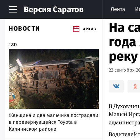
Версия
Саратов
Лента
И
На с
НОВОСТИ
АРХИВ
года
10:19
реку
22 сентября 20
В Духовниц
Малый Ирги
Женщина и два мальчика пострадали
администра
в перевернувшейся Toyota в
Калиниском районе
Водителей 