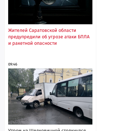
Жителей Саратовской области
предупредили об угрозе атаки БПЛА
и ракетной опасности
09:46
Утром на Шелковичной столкнулся