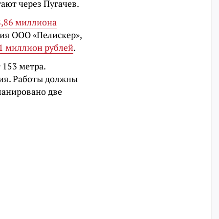
гают через Пугачев.
8,86 миллиона
ния ООО «Пелискер»,
21 миллион рублей
.
 153 метра.
ния. Работы должны
планировано две