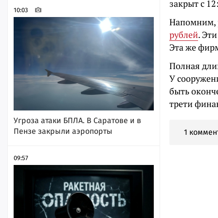
закрыт с 12
10:03
Напомним, 
рублей
. Эт
Эта же фир
Полная длин
У сооружени
быть оконче
трети финан
Угроза атаки БПЛА. В Саратове и в
Пензе закрыли аэропорты
1 коммен
09:57