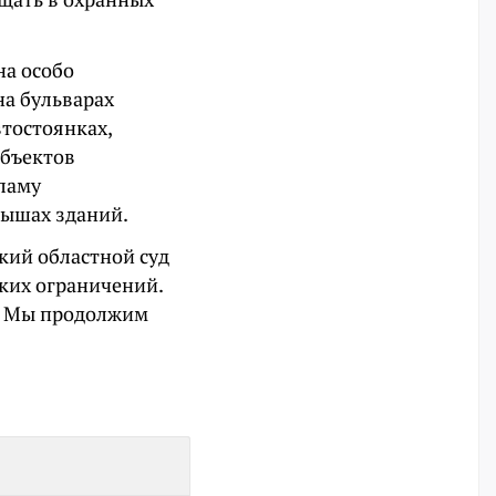
на особо
на бульварах
втостоянках,
объектов
ламу
рышах зданий.
ский областной суд
аких ограничений.
. Мы продолжим