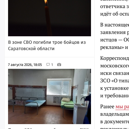
ответчика з
идёт об ос
В настоящее
заявления 
истцов — О
В зоне СВО погибли трое бойцов из
рекламы» и 
Саратовской области
Корреспонд
московског
7 августа 2026, 18:05
1
иски связан
ЗСО «О тип
к установк
и требовани
Ранее
мы р
владельцам
в документе
рекламных 