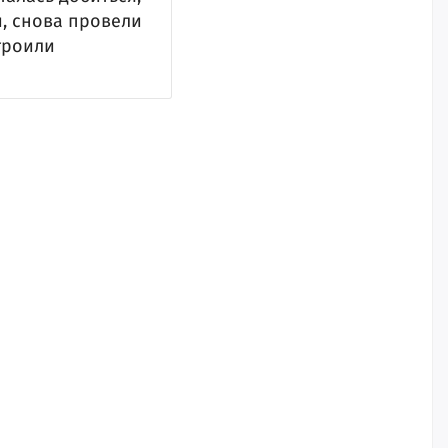
и, снова провели
троили