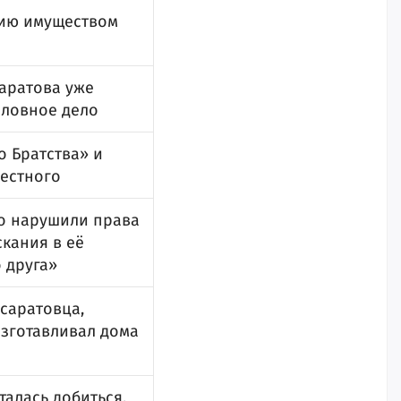
нию имуществом
Саратова уже
оловное дело
о Братства» и
вестного
но нарушили права
кания в её
 друга»
 саратовца,
зготавливал дома
алась добиться,