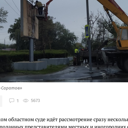
я-Саратов»
5673
1
ком областном суде идёт рассмотрение сразу несколь
 поданных представителями местных и иногородних 