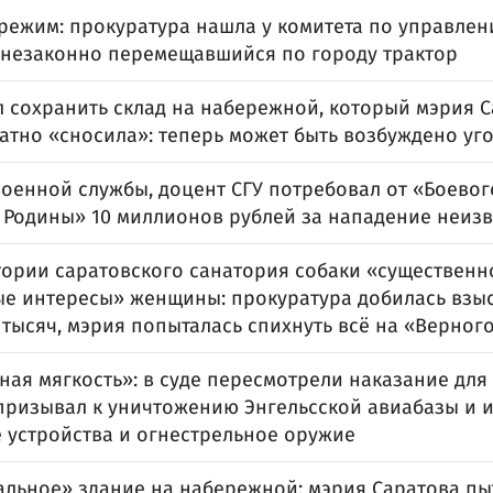
режим: прокуратура нашла у комитета по управле
 незаконно перемещавшийся по городу трактор
л сохранить склад на набережной, который мэрия 
атно «сносила»: теперь может быть возбуждено уг
оенной службы, доцент СГУ потребовал от «Боевог
 Родины» 10 миллионов рублей за нападение неиз
тории саратовского санатория собаки «существен
ые интересы» женщины: прокуратура добилась взыс
 тысяч, мэрия попыталась спихнуть всё на «Верного
ая мягкость»: в суде пересмотрели наказание для
призывал к уничтожению Энгельсской авиабазы и и
 устройства и огнестрельное оружие
альное» здание на набережной: мэрия Саратова пыт