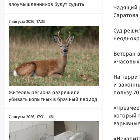
злоумышленников будут судить
Чадящий 
Саратова
7 августа 2026, 17:33
Суд реши
неоднокр
Ветеран в
«Часовых
На терри
и законн
пользу 70
Жителям региона разрешили
убивать копытных в брачный период
«Чрезмерн
который 
7 августа 2026, 17:31
взрывные
«Некапит