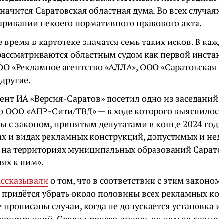
начится Саратовская областная дума. Во всех случаях
паривании некоего нормативного правового акта.
 время в картотеке значатся семь таких исков. В ка
рассматриваются областным судом как первой инста
ОО «Рекламное агентство «АЛЛА», ООО «Саратовская
другие.
ент ИА «Версия-Саратов» посетил одно из заседаний
о ООО «АПР-Сити/ТВД» — в ходе которого выяснилось
ы с законом, принятым депутатами в конце 2024 года
ах и видах рекламных конструкций, допустимых и н
е на территориях муниципальных образований Сарато
ях к ним».
ассказывали
о том, что в соответствии с этим законо
 придётся убрать около половины всех рекламных ко
 прописаны случаи, когда не допускается установка
конструкций. Среди прочего, теперь их нельзя разм