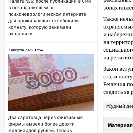
Палата №6: после публикации в СМИ
зонах инже
в оскандалившемся
психоневрологическом интернате
Также нельз
для проживающих освободили
охраняемых 
комнату, которую занимали
и набережны
охранники
на террито
социальног
7 августа 2026, 17:54
на религиоз
Закон вступ
стали пост
Решения по
следить за
#Судный де
Два саратовца через фиктивные
фирмы вывели более девяти
Материал
миллиардов рублей. Теперь