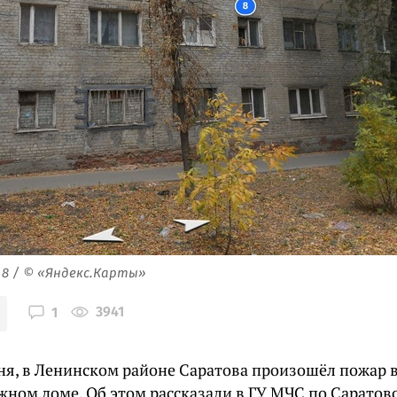
 8 / © «Яндекс.Карты»
3941
1
юня, в Ленинском районе Саратова произошёл пожар 
жном доме. Об этом рассказали в ГУ МЧС по Саратовс