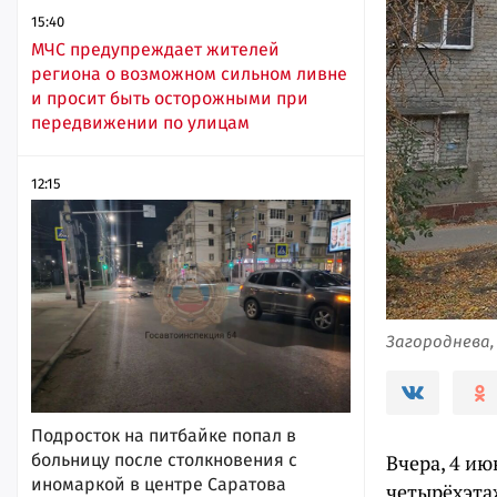
15:40
МЧС предупреждает жителей
региона о возможном сильном ливне
и просит быть осторожными при
передвижении по улицам
12:15
Загороднева,
Подросток на питбайке попал в
больницу после столкновения с
Вчера, 4 и
иномаркой в центре Саратова
четырёхэта