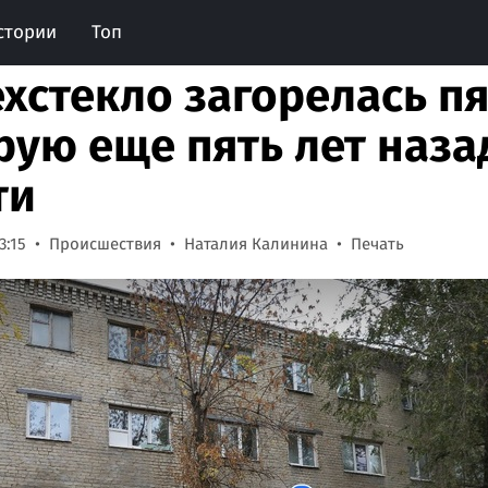
стории
Топ
ехстекло загорелась п
рую еще пять лет наз
ти
3:15
Происшествия
Наталия Калинина
Печать