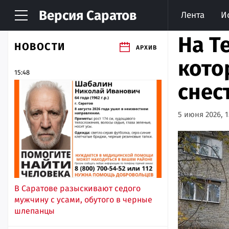
Версия
Саратов
Лента
И
На Т
НОВОСТИ
АРХИВ
кото
15:48
снес
5 июня 2026, 1
В Саратове разыскивают седого
мужчину с усами, обутого в черные
шлепанцы