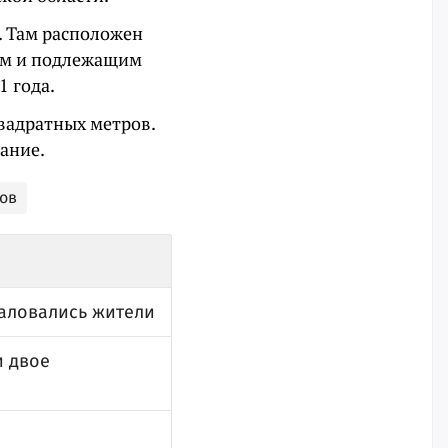
. Там расположен
ым и подлежащим
1 года.
вадратных метров.
ание.
ов
жаловались жители
и двое