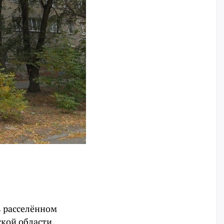
в расселённом
кой области.