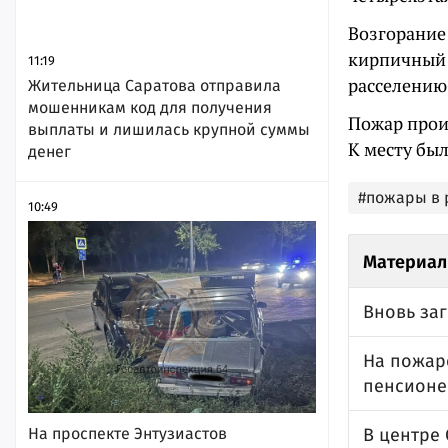
Возгорание 
кирпичный 
11:19
расселению 
Жительница Саратова отправила
мошенникам код для получения
Пожар прои
выплаты и лишилась крупной суммы
К месту бы
денег
#пожары в 
10:49
Материал
Вновь за
На пожар
пенсионе
На проспекте Энтузиастов
В центре