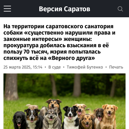
Версия
Саратов
На территории саратовского санатория
собаки «существенно нарушили права и
законные интересы» женщины:
прокуратура добилась взыскания в её
пользу 70 тысяч, мэрия попыталась
спихнуть всё на «Верного друга»
25 марта 2025, 15:14
В суде
Тимофей Бутенко
Печать