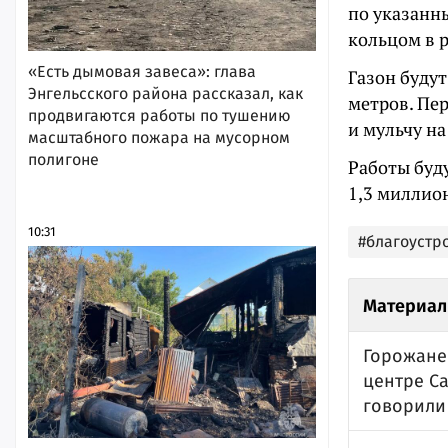
по указанны
кольцом в р
«Есть дымовая завеса»: глава
Газон будут
Энгельсского района рассказал, как
метров. Пе
продвигаются работы по тушению
и мульчу на
масштабного пожара на мусорном
полигоне
Работы буду
1,3 миллио
10:31
#благоустр
Материал
Горожане
центре Са
говорили 