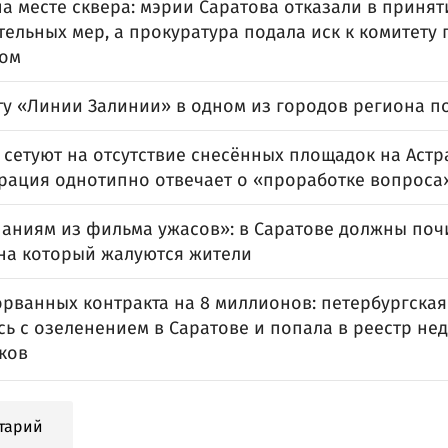
а месте сквера: мэрии Саратова отказали в принят
ельных мер, а прокуратура подала иск к комитету
ом
ту «Линии Залинии» в одном из городов региона п
сетуют на отсутствие снесённых площадок на Астр
рация однотипно отвечает о «проработке вопроса
знаниям из фильма ужасов»: в Саратове должны по
 на который жалуются жители
орванных контракта на 8 миллионов: петербургска
сь с озеленением в Саратове и попала в реестр не
ков
тарий