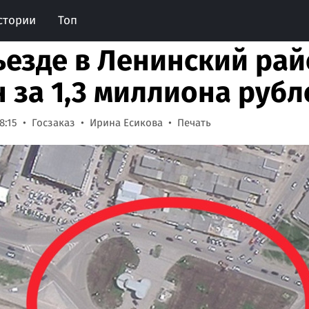
стории
Топ
ъезде в Ленинский ра
н за 1,3 миллиона рубл
8:15
Госзаказ
Ирина Есикова
Печать