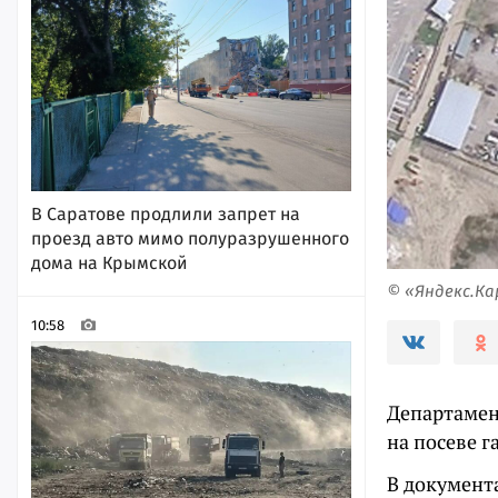
В Саратове продлили запрет на
проезд авто мимо полуразрушенного
дома на Крымской
© «Яндекс.К
10:58
Департамен
на посеве г
В документа