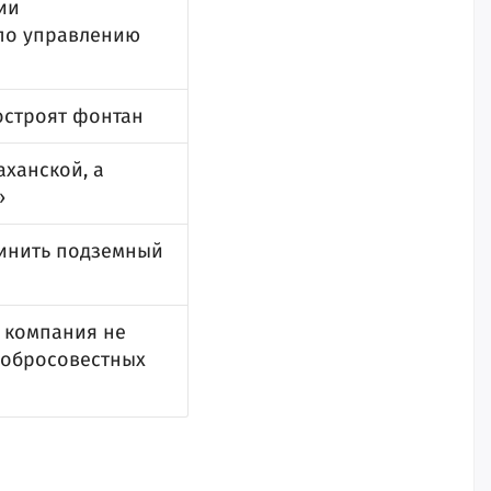
ии
 по управлению
остроят фонтан
аханской, а
»
чинить подземный
я компания не
добросовестных