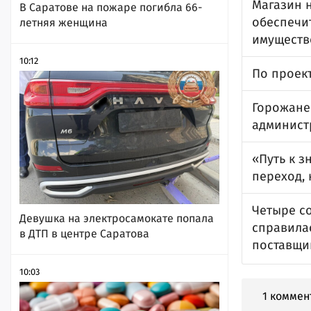
Магазин н
В Саратове на пожаре погибла 66-
обеспечит
летняя женщина
имуществ
10:12
По проек
Горожане 
админист
«Путь к 
переход,
Четыре с
Девушка на электросамокате попала
справила
в ДТП в центре Саратова
поставщи
10:03
1 коммен