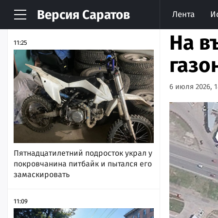
Версия
Саратов
Лента
И
НОВОСТИ
АРХИВ
На в
11:25
газо
6 июля 2026, 1
Пятнадцатилетний подросток украл у
покровчанина питбайк и пытался его
замаскировать
11:09