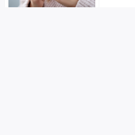
В Энгельсе девочка-подросток
пыталась купить телефон «со
скидкой», но в итоге лишилась денег
Лента
Истории
Топ
Реклама
Контакт
09:35
© ИА «Версия-Саратов», 2026
Учредители — Фонд «Перспектива».
Регистрационный номер ИА № ФС 77 - 79097 от 15.09.2020 г. Выд
надзору в сфере связи, информационных технологий и массовы
Главный редактор: Радин А. В.
В Саратове с рельсов сошел
Адрес редакции и издателя: 410056, г. Саратов, Мирный переулок,
локомотив
Телефон редакции: +7 (8452) 48-74-44