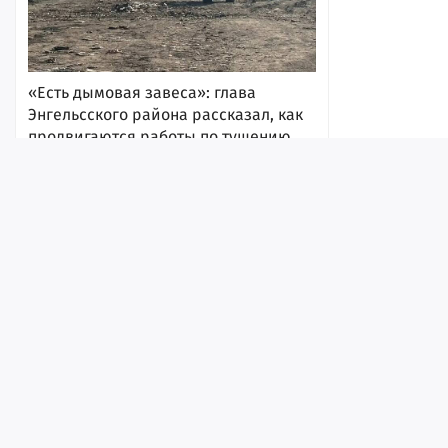
«Есть дымовая завеса»: глава
Энгельсского района рассказал, как
продвигаются работы по тушению
масштабного пожара на мусорном
полигоне
10:31
Лента
Истории
Топ
Реклама
Контакт
© ИА «Версия-Саратов», 2026
Учредители — Фонд «Перспектива».
Регистрационный номер ИА № ФС 77 - 79097 от 15.09.2020 г. Выд
надзору в сфере связи, информационных технологий и массовы