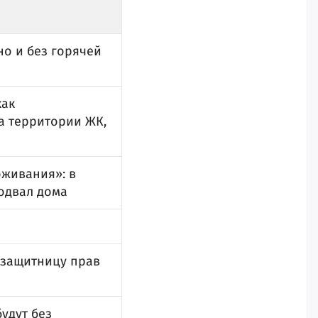
но и без горячей
как
а территории ЖК,
оживания»: в
одвал дома
 защитницу прав
удут без