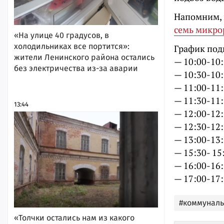
Напомним, в
семь микро
«На улице 40 градусов, в
холодильниках все портится»:
График под
жители Ленинского района остались
— 10:00-10:
без электричества из-за аварии
— 10:30-10:
— 11:00-11:
— 11:30-11:
13:44
— 12:00-12
— 12:30-12:
— 13:00-13
— 15:30- 15
— 16:00-16:
— 17:00-17:
#коммунал
«Толчки остались нам из какого