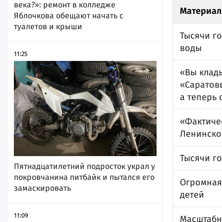
века?»: ремонт в колледже
Материал
Яблочкова обещают начать с
туалетов и крыши
Тысячи го
воды
11:25
«Вы клады
«Саратов
а теперь 
«Фактиче
Ленинско
Тысячи г
Пятнадцатилетний подросток украл у
покровчанина питбайк и пытался его
Огромная
замаскировать
детей
11:09
Масштабн