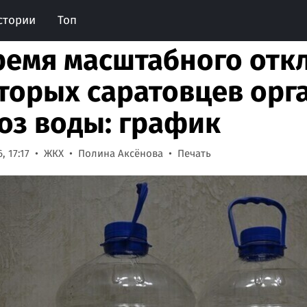
стории
Топ
ремя масштабного отк
торых саратовцев орг
оз воды: график
, 17:17
ЖКХ
Полина Аксёнова
Печать