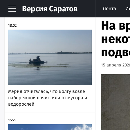
Версия
Саратов
Лента
И
НОВОСТИ
АРХИВ
На в
18:02
неко
подв
15 апреля 2026
Мэрия отчиталась, что Волгу возле
набережной почистили от мусора и
водорослей
15:29