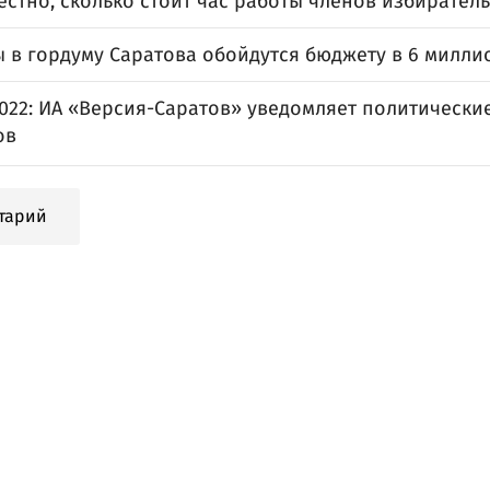
естно, сколько стоит час работы членов избирател
 в гордуму Саратова обойдутся бюджету в 6 милли
022: ИА «Версия-Саратов» уведомляет политически
ов
тарий