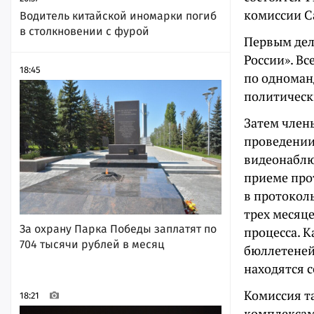
комиссии С
Водитель китайской иномарки погиб
в столкновении с фурой
Первым дел
России». Вс
18:45
по одноман
политическ
Затем член
проведении
видеонаблю
приеме про
в протокол
трех месяц
За охрану Парка Победы заплатят по
процесса. 
704 тысячи рублей в месяц
бюллетеней
находятся 
Комиссия та
18:21
комплексам