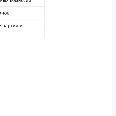
ьных комиссий
онов
е партии и