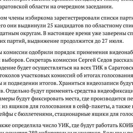
аратовской области на очередном заседании.
ом члены избиркома зарегистрировали списки пар
его они выдвинули 25 кандидатов по областному спис
датным округам. В настоящее время уже заверены с
их партий, выдвижение продолжится до 27 июля.
ы комиссии одобрили порядок применения видеона
 выборов. Секретарь комиссии Сергей Седов рассказа
дение будет осуществляться на всех ТИК в Саратовс
токолов участковых комиссий об итогах голосования
ы и подведении итогов. Храниться видеозаписи буду
ев. Отдельно будут применять средства видеофиксац
Камеры будут фиксировать места, где производится 
 из ящиков для голосования в сейф-пакеты, а также
сейфы с бюллетенями, стационарные ящики для голо
кже определила число УИК, где будут работать КОИБ
и оснастят 289 избирательных участков. Больше у ре