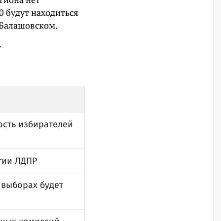
60 будут находиться
и Балашовском.
.
ость избирателей
тии ЛДПР
 выборах будет