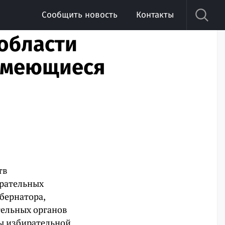
Сообщить новость
Контакты
 области
 имеющиеся
тв
ирательных
бернатора,
тельных органов
ны избирательной