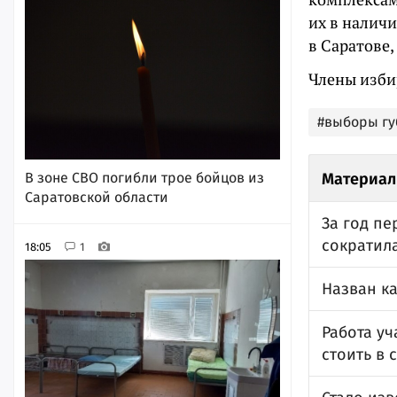
их в наличи
в Саратове,
Члены изби
#выборы гу
Материал
В зоне СВО погибли трое бойцов из
Саратовской области
За год п
сократила
18:05
1
Назван к
Работа у
стоить в 