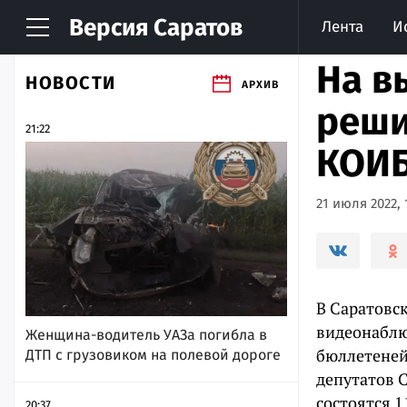
Версия
Саратов
Лента
И
На в
НОВОСТИ
АРХИВ
реши
21:22
КОИ
21 июля 2022, 
В Саратовс
видеонаблю
Женщина-водитель УАЗа погибла в
бюллетеней
ДТП с грузовиком на полевой дороге
депутатов 
состоятся 1
20:37