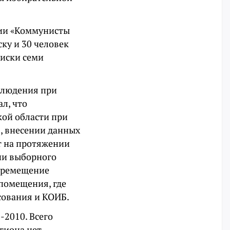
тии «Коммунисты
ку и 30 человек
писки семи
блюдения при
л, что
кой области при
, внесении данных
т на протяжении
ии выборного
перемещение
 помещения, где
сования и КОИБ.
-2010. Всего
гиона нет