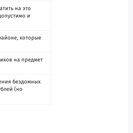
атить на это
допустимо и
районе, которые
иков на предмет
дения бездомных
ублей (но