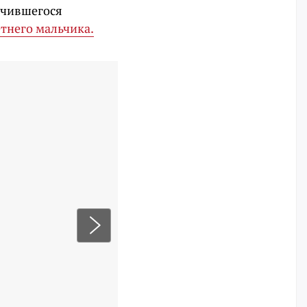
лучившегося
етнего мальчика.