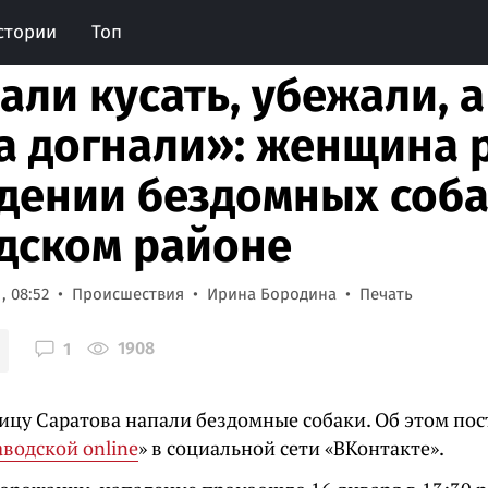
стории
Топ
али кусать, убежали, 
а догнали»: женщина р
дении бездомных соба
дском районе
, 08:52
Происшествия
Ирина Бородина
Печать
1908
1
ицу Саратова напали бездомные собаки. Об этом по
аводской online
» в социальной сети «ВКонтакте».