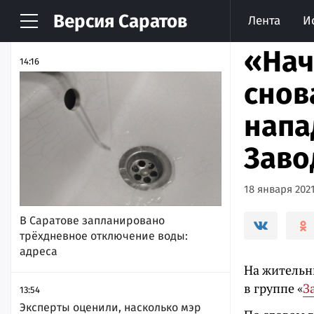
Версия
Саратов
Лента
И
НОВОСТИ
АРХИВ
«Нач
14:16
снов
напа
Заво
18 января 2021
В Саратове запланировано
трёхдневное отключение воды:
адреса
На жительн
в группе «
З
13:54
Эксперты оценили, насколько мэр