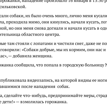
горожанки, нападение произошло 16 января в 13:30 
асильковской.
али собаки, их было очень много, лично меня кусали
ла, проходила мимо, они кинулись, начали кусать, п
ой, но они меня снова догнали и начали кусать в одн
ительница областного центра.
ые там стояли с лопатами и чистили снег, даже не по
 говорили: «Собаки добрые, мы их кормим, они нас и 
жас», — добавила женщина.
ожанка сообщила, что попала в городскую больницу №
опубликовала видеозапись, на которой видны ее ног
тавшимися после нападения собак.
а, сделайте что-нибудь, предпринимайте меры, стра
е дети!» — взмолилась горожанка.