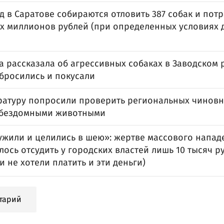
од в Саратове собираются отловить 387 собак и потр
ух миллионов рублей (при определенных условиях 
а рассказала об агрессивных собаках в Заводском 
абросились и покусали
ратуру попросили проверить региональных чиновн
 бездомными животными
ужили и целились в шею»: жертве массового напа
лось отсудить у городских властей лишь 10 тысяч р
 не хотели платить и эти деньги)
тарий