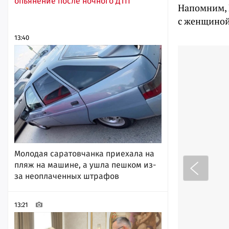
опьянение после ночного ДТП
Напомним, И
с женщиной
13:40
Молодая саратовчанка приехала на
пляж на машине, а ушла пешком из-
за неоплаченных штрафов
13:21