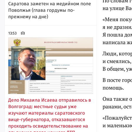
По словам 
Саратова заметен на медийном поле
на улице В
Поволжья (глава гордумы по-
прежнему на дне)
«Меня покус
я не дразни
13:53
Я пошла дом
написала ж
Люди, котор
и смеялись,
В общем, у
В посте гор
помощь.
Она также 
Дело Михаила Исаева отправилось в
ранами, ос
Волгоград: местные судьи уже
изучают материалы саратовского
«Пожалуйст
вице-губернатора, отказавшегося
и маленьки
проходить освидетельствование на