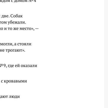
рядом с домом № 4
 две. Собак
отом убежали.
о и то же место», —
могли, а стояли
не трогают».
 9, где ей оказали
и с кровавыми
дают люди