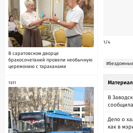
1
/
4
В саратовском дворце
бракосочетаний провели необычную
#бездомны
церемонию с тараканами
Материал
13:11
В Заводск
сообщила
Дело о ха
как в мэр