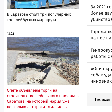
За 2021 г
более дв
В Саратове стоят три популярных
убийство)
троллейбусных маршрута
Горожанк
13:02
на нее н
Генпроку
работы с
«Они окр
собак уда
чиновники
Опять объявлены торги на
строительство небольшого причала в
1 коммен
Саратове, на который мэрия уже
несколько лет тратит миллионы