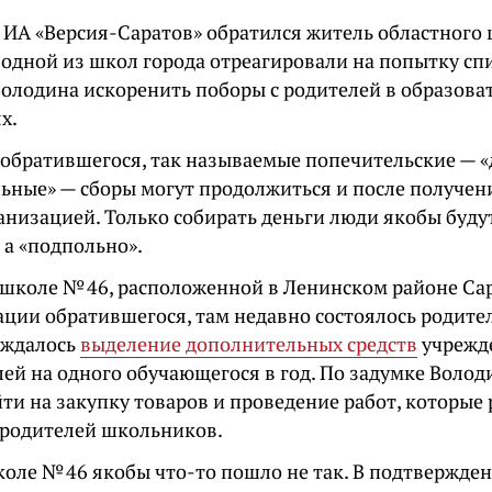
 ИА «Версия-Саратов» обратился житель областного ц
в одной из школ города отреагировали на попытку с
Володина искоренить поборы с родителей в образова
х.
обратившегося, так называемые попечительские — 
ьные» — сборы могут продолжиться и после получе
анизацией. Только собирать деньги люди якобы будут
 а «подпольно».
о школе № 46, расположенной в Ленинском районе Са
ции обратившегося, там недавно состоялось родител
уждалось
выделение дополнительных средств
учрежде
ей на одного обучающегося в год. По задумке Володи
ти на закупку товаров и проведение работ, которые
 родителей школьников.
оле № 46 якобы что-то пошло не так. В подтвержден