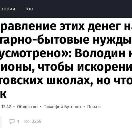
стории
Топ
равление этих денег н
тарно-бытовые нужды 
усмотрено»: Володин
ионы, чтобы искорени
товских школах, но чт
ак
 12:42
Общество
Тимофей Бутенко
Печать
3259
1