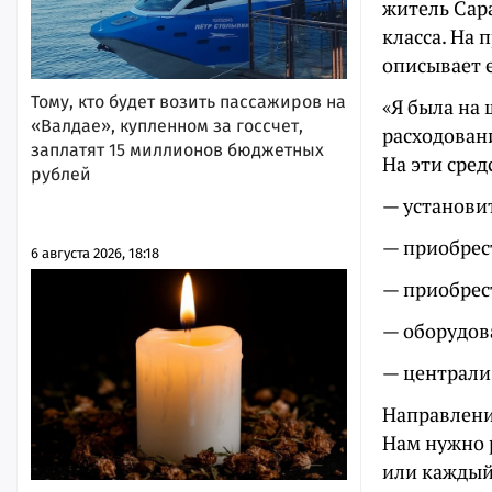
житель Сар
класса. На
описывает е
Тому, кто будет возить пассажиров на
«Я была на
«Валдае», купленном за госсчет,
расходован
заплатят 15 миллионов бюджетных
На эти сред
рублей
— установи
— приобрес
6 августа 2026, 18:18
— приобрес
— оборудов
— централи
Направлени
Нам нужно 
или каждый 