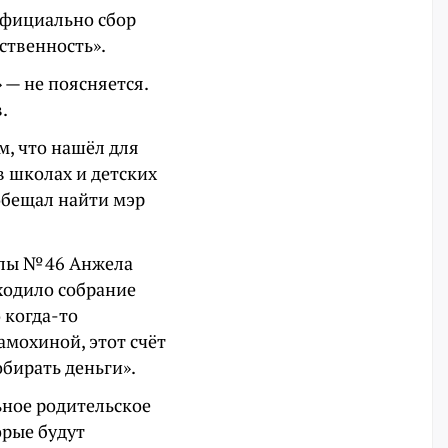
официально сбор
ственность».
 — не поясняется.
.
м, что нашёл для
в школах и детских
обещал найти мэр
олы № 46 Анжела
ходило собрание
 когда-то
амохиной, этот счёт
обирать деньги».
ьное родительское
орые будут