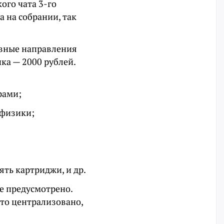
ого чата 3-го
 на собрании, так
овные направления
ка — 2000 рублей.
рами;
 физики;
ть картриджи, и др.
е предусмотрено.
то централизовано,