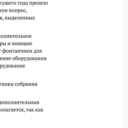
екущего года прошло
сен вопрос,
в, выделенных
полнительное
ары и моющие
ят фонтанчики для
тение оборудования
орудование
стники собрания
 дополнительных
лагается, так как