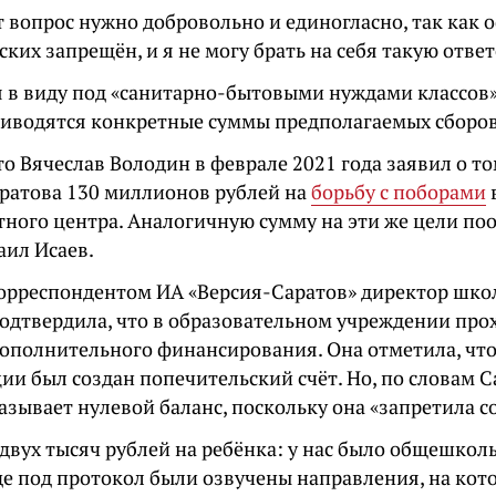
т вопрос нужно добровольно и единогласно, так как 
ких запрещён, и я не могу брать на себя такую ответ
я в виду под «санитарно-бытовыми нуждами классов»
риводятся конкретные суммы предполагаемых сборов
о Вячеслав Володин в феврале 2021 года заявил о то
ратова 130 миллионов рублей на
борьбу с поборами
стного центра. Аналогичную сумму на эти же цели по
аил Исаев.
 корреспондентом ИА «Версия-Саратов» директор шк
одтвердила, что в образовательном учреждении про
дополнительного финансирования. Она отметила, что
ии был создан попечительский счёт. Но, по словам С
азывает нулевой баланс, поскольку она «запретила с
двух тысяч рублей на ребёнка: у нас было общешкол
де под протокол были озвучены направления, на кот