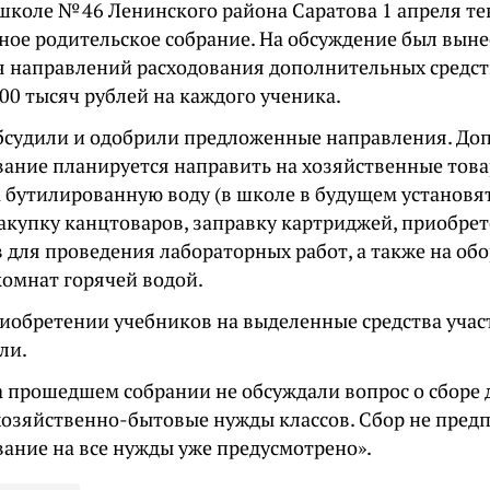
 школе № 46 Ленинского района Саратова 1 апреля т
ое родительское собрание. На обсуждение был выне
 направлений расходования дополнительных средст
00 тысяч рублей на каждого ученика.
бсудили и одобрили предложенные направления. До
ание планируется направить на хозяйственные тов
на бутилированную воду (в школе в будущем установ
 закупку канцтоваров, заправку картриджей, приобре
 для проведения лабораторных работ, а также на об
комнат горячей водой.
риобретении учебников на выделенные средства уча
ли.
а прошедшем собрании не обсуждали вопрос о сборе
хозяйственно-бытовые нужды классов. Сбор не предпо
ание на все нужды уже предусмотрено».