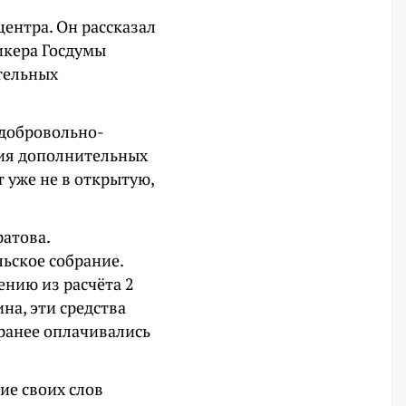
ентра. Он рассказал
пикера Госдумы
тельных
«добровольно-
ния дополнительных
 уже не в открытую,
ратова.
ьское собрание.
нию из расчёта 2
на, эти средства
 ранее оплачивались
ие своих слов