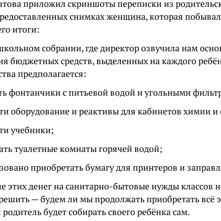
атова приложил скриншоты переписки из родительск
 предоставленных снимках женщина, которая побывала
го итоги:
 школьном собрании, где директор озвучила нам осн
ия бюджетных средств, выделенных на каждого ребён
ства предполагается:
ть фонтанчики с питьевой водой и угольными фильт
ти оборудование и реактивы для кабинетов химии и
ти учебники;
ать туалетные комнаты горячей водой;
зовано приобретать бумагу для принтеров и заправля
е этих денег на санитарно-бытовые нужды классов н
решить — будем ли мы продолжать приобретать всё э
родитель будет собирать своего ребёнка сам.