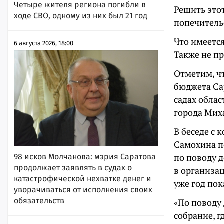
Четыре жителя региона погибли в
Решить это
ходе СВО, одному из них был 21 год
попечительс
Что имеетс
6 августа 2026, 18:00
Также не п
Отметим, чт
бюджета Са
садах обла
города Мих
В беседе с
Самохина п
по поводу 
98 исков Молчанова: мэрия Саратова
продолжает заявлять в судах о
в организац
катастрофической нехватке денег и
уже год пок
уворачиваться от исполнения своих
обязательств
«По поводу 
собрание, г