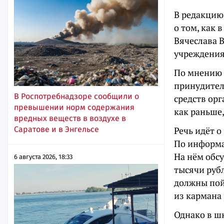
В редакцию
о том, как 
Вячеслава 
учреждения
По мнению 
принудител
В Роспотребнадзоре сообщили о
средств орг
превышении норм содержания
как раньше,
вредных веществ в воздухе в
Саратове и в Энгельсе
Речь идёт 
По информа
На нём обс
6 августа 2026, 18:33
тысячи рубл
должны пой
из кармана
Однако в шк