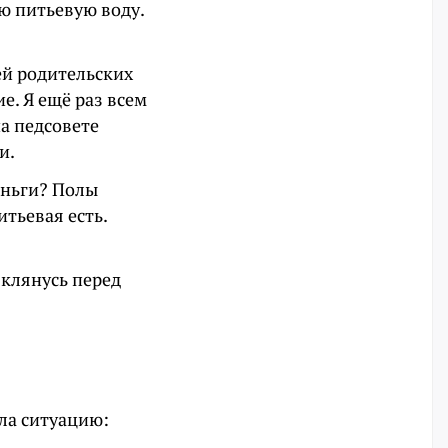
ую питьевую воду.
ей родительских
е. Я ещё раз всем
на педсовете
и.
еньги? Полы
тьевая есть.
 клянусь перед
.
ла ситуацию: