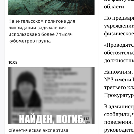
области.
По предвар
На энгельсском полигоне для
учреждении
ликвидации задымления
физическое
использовано более 7 тысяч
кубометров грунта
«Проводятс
обстоятель
должностны
10:08
Напомним, 
№ 3 имени 
третьего кл
Прокуратур
В админист
сообщили, ч
поведения.
руководите
«Генетическая экспертиза