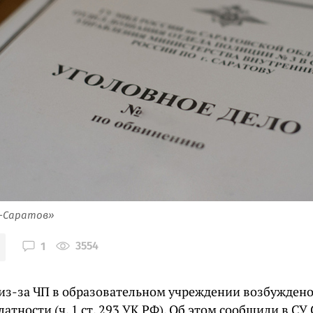
я-Саратов»
3554
1
 из-за ЧП в образовательном учреждении возбуждено
латности (ч. 1 ст. 293 УК РФ). Об этом сообщили в С