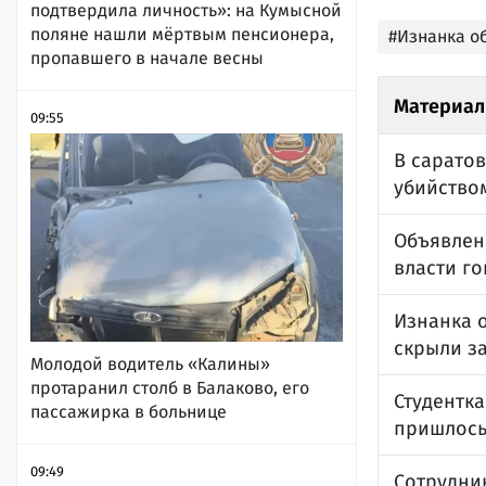
подтвердила личность»: на Кумысной
поляне нашли мёртвым пенсионера,
#Изнанка о
пропавшего в начале весны
Материал
09:55
В сарато
убийство
Объявлен
власти го
Изнанка 
скрыли за
Молодой водитель «Калины»
протаранил столб в Балаково, его
Студентка
пассажирка в больнице
пришлось
09:49
Сотрудни