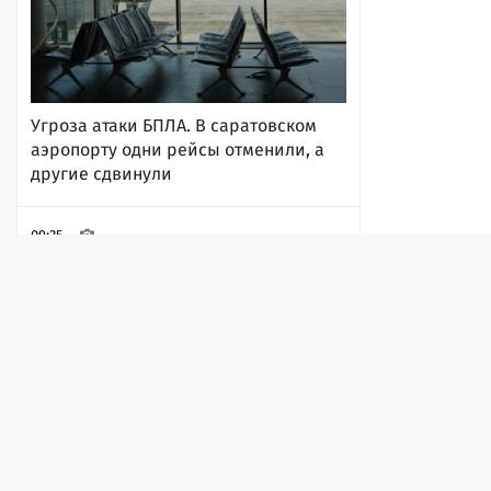
Угроза атаки БПЛА. В саратовском
аэропорту одни рейсы отменили, а
другие сдвинули
09:35
Лента
Истории
Топ
Реклама
Контакт
© ИА «Версия-Саратов», 2026
За день на дорогах региона в ДТП