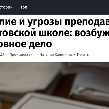
стории
Топ
лие и угрозы преподав
товской школе: возбу
овное дело
:27
Происшествия
Наталия Калинина
Печать