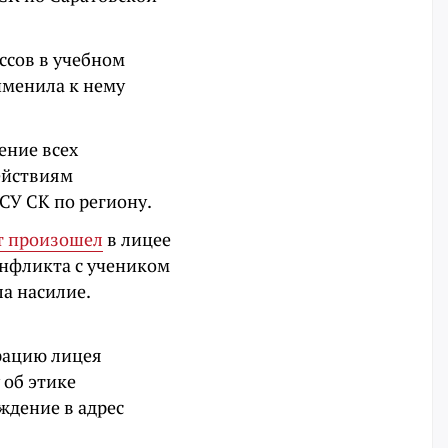
ссов в учебном
именила к нему
ение всех
ействиям
СУ СК по региону.
т произошел
в лицее
онфликта с учеником
ла насилие.
рацию лицея
 об этике
ждение в адрес