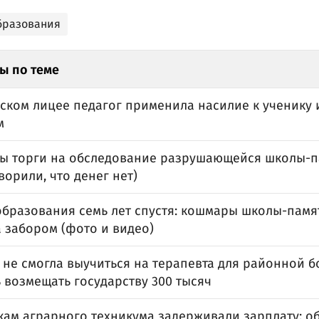
бразования
ы по теме
вском лицее педагог применила насилие к ученику 
м
ы торги на обследование разрушающейся школы-п
ворили, что денег нет)
образования семь лет спустя: кошмары школы-памя
 забором (фото и видео)
 не смогла выучиться на терапевта для районной 
 возмещать государству 300 тысяч
кам аграрного техникума задерживали зарплату: о