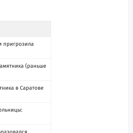
и пригрозила
амятника (раньше
тника в Саратове
больницы:
бразовался