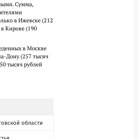
ными. Сумма,
жителями
олько в Ижевске (212
 в Кирове (190
еденных в Москве
на-Дону (257 тысяч
250 тысяч рублей
товской области
стья