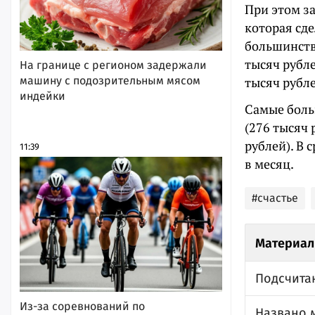
При этом з
которая сд
большинства
тысяч рубле
На границе с регионом задержали
машину с подозрительным мясом
тысяч рубле
индейки
Самые боль
(276 тысяч 
рублей). В 
11:39
в месяц.
#счастье
Материал
Подсчита
Из-за соревнований по
Названо м