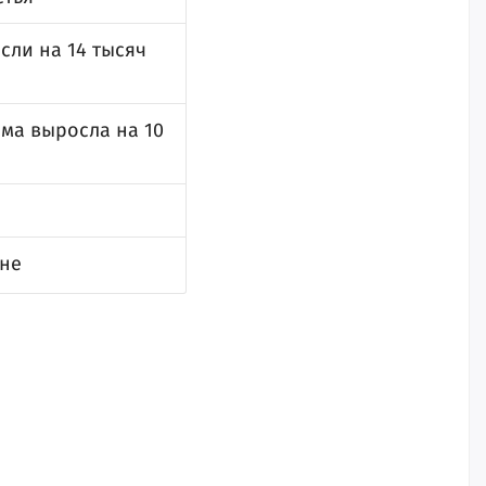
сли на 14 тысяч
мма выросла на 10
я
ане