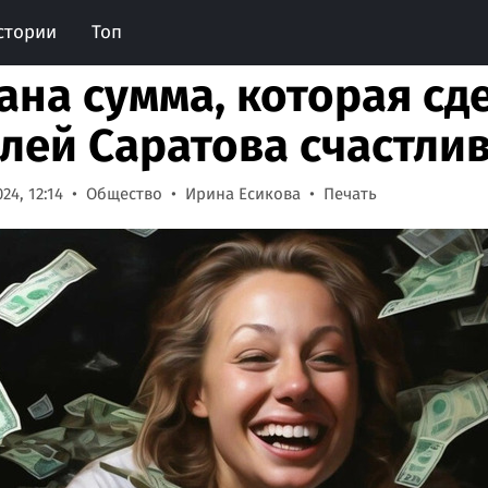
стории
Топ
ана сумма, которая сд
лей Саратова счастли
24, 12:14
Общество
Ирина Есикова
Печать