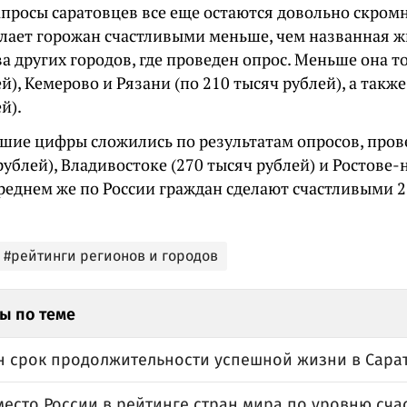
апросы саратовцев все еще остаются довольно скром
елает горожан счастливыми меньше, чем названная 
 других городов, где проведен опрос. Меньше она т
й), Кемерово и Рязани (по 210 тысяч рублей), а также
й).
шие цифры сложились по результатам опросов, пров
рублей), Владивостоке (270 тысяч рублей) и Ростове-
среднем же по России граждан сделают счастливыми 
#рейтинги регионов и городов
ы по теме
н срок продолжительности успешной жизни в Сара
есто России в рейтинге стран мира по уровню сча