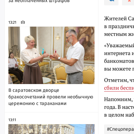
за неоплаченных штрафов
Жителей Са
13:21
в празднич
местным жи
«Уважаемый 
интернета 
банкоматов
вы можете п
Отметим, чт
сбили бесп
В саратовском дворце
бракосочетаний провели необычную
Напомним, 
церемонию с тараканами
года. В нас
в целом на
13:11
#Спецопер