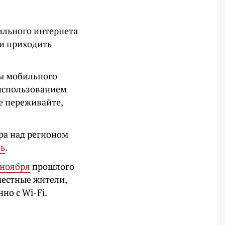
ильного интернета
и приходить
ты мобильного
 использованием
е переживайте,
ера над регионом
ть
.
 ноября
прошлого
местные жители,
но с Wi-Fi.