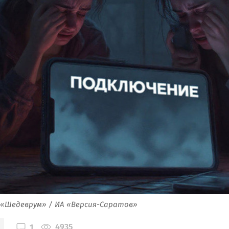
 «Шедеврум» / ИА «Версия-Саратов»
4935
1