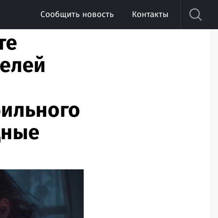
Сообщить новость
Контакты
те
телей
бильного
дные