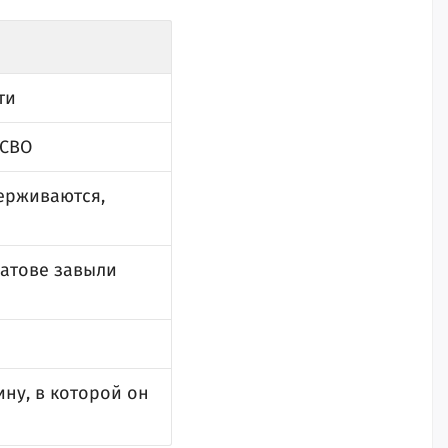
ти
 СВО
держиваются,
ратове завыли
ну, в которой он