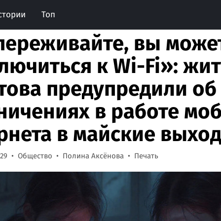
стории
Топ
переживайте, вы може
лючиться к Wi-Fi»: жи
това предупредили об
ничениях в работе мо
рнета в майские выхо
:29
Общество
Полина Аксёнова
Печать