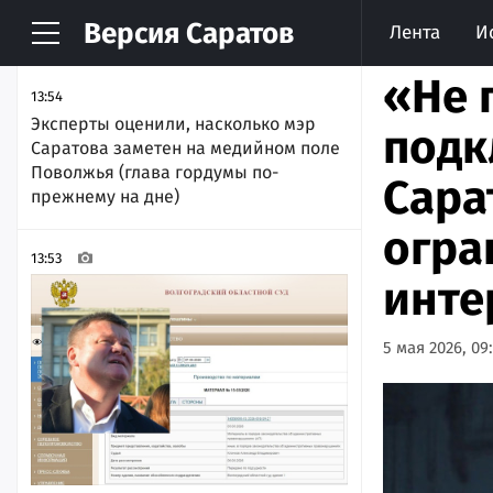
Версия
Саратов
Лента
И
НОВОСТИ
АРХИВ
«Не 
13:54
Эксперты оценили, насколько мэр
подк
Саратова заметен на медийном поле
Поволжья (глава гордумы по-
Сара
прежнему на дне)
огра
13:53
инте
5 мая 2026, 09