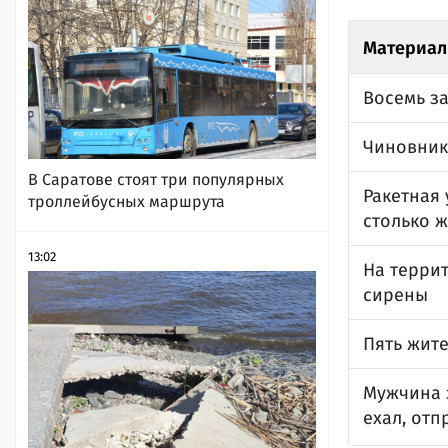
Материал
Восемь за
Чиновник
В Саратове стоят три популярных
Ракетная 
троллейбусных маршрута
столько 
13:02
На терри
сирены
Пять жит
Мужчина 
ехал, отп