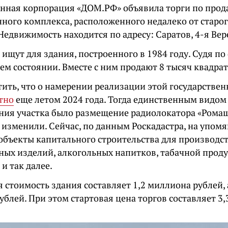
енная корпорация «ДОМ.РФ» объявила торги по прод
ного комплекса, расположенного недалеко от старог
Недвижимость находится по адресу: Саратов, 4-я Вере
ищут для здания, построенного в 1984 году. Судя по 
ем состоянии. Вместе с ним продают 8 тысяч квадра
тить, что о намерении реализации этой государствен
тно
еще летом 2024 года. Тогда единственным видо
ния участка было размещение радиолокатора «Ромаш
 изменили. Сейчас, по данным Роскадастра, на упом
объекты капитального строительства для производс
ных изделий, алкогольных напитков, табачной прод
и так далее.
 стоимость здания составляет 1,2 миллиона рублей, а
блей. При этом стартовая цена торгов составляет 3