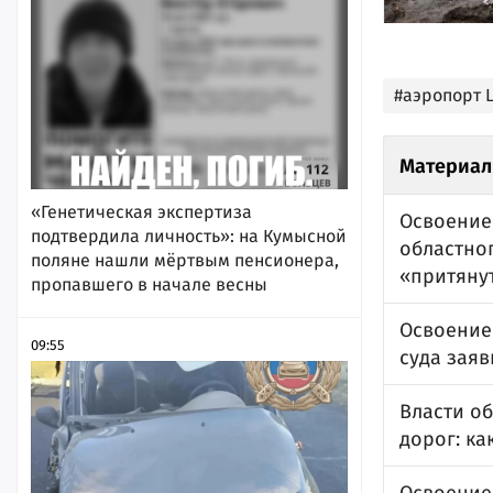
#аэропорт 
Материал
«Генетическая экспертиза
Освоение
подтвердила личность»: на Кумысной
областно
поляне нашли мёртвым пенсионера,
«притяну
пропавшего в начале весны
Освоение 
09:55
суда зая
Власти о
дорог: ка