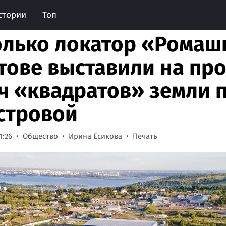
стории
Топ
олько локатор «Ромашк
тове выставили на пр
ч «квадратов» земли 
стровой
1:26
Общество
Ирина Есикова
Печать