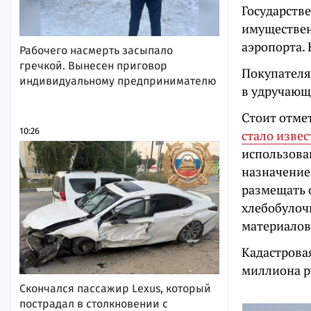
Государств
имуществен
аэропорта. 
Рабочего насмерть засыпало
гречкой. Вынесен приговор
Покупателя 
индивидуальному предпринимателю
в удручающ
Стоит отме
10:26
стало извес
использова
назначение
размещать 
хлебобулоч
материалов 
Кадастровая
миллиона ру
Скончался пассажир Lexus, который
пострадал в столкновении с