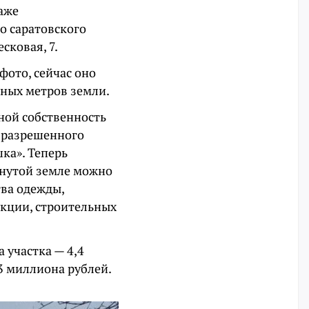
аже
о саратовского
сковая, 7.
фото, сейчас оно
тных метров земли.
ной собственность
м разрешенного
ка». Теперь
янутой земле можно
тва одежды,
укции, строительных
 участка — 4,4
,3 миллиона рублей.