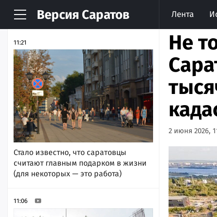
Версия
Саратов
Лента
И
НОВОСТИ
АРХИВ
Не т
11:21
Сара
тыся
када
2 июня 2026, 1
Стало известно, что саратовцы
считают главным подарком в жизни
(для некоторых — это работа)
11:06