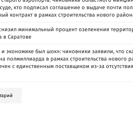
 старого аэропорта: чиновники областного минфин
 суде, кто подписал соглашение о выдаче почти по
ный контракт в рамках строительства нового район
снизил минимальный процент озеленения террито
а в Саратове
 и экономике был шок»: чиновники заявили, что с
 на полмиллиарда в рамках строительства нового р
ючен с единственным поставщиком из-за отсутстви
тарий