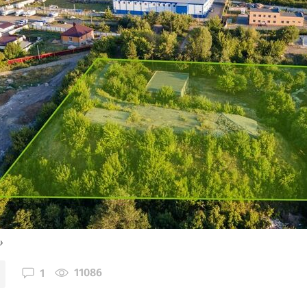
»
11086
1