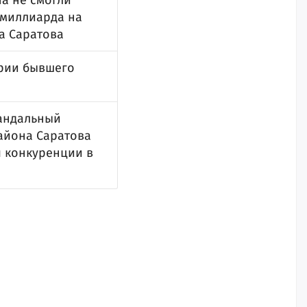
а не смогли
лмиллиарда на
а Саратова
рии бывшего
кандальный
айона Саратова
я конкуренции в