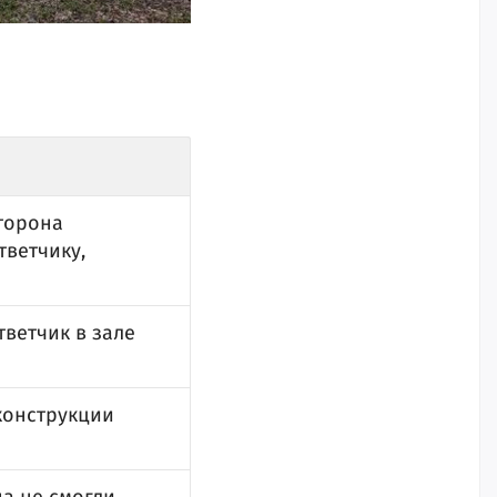
торона
тветчику,
тветчик в зале
конструкции