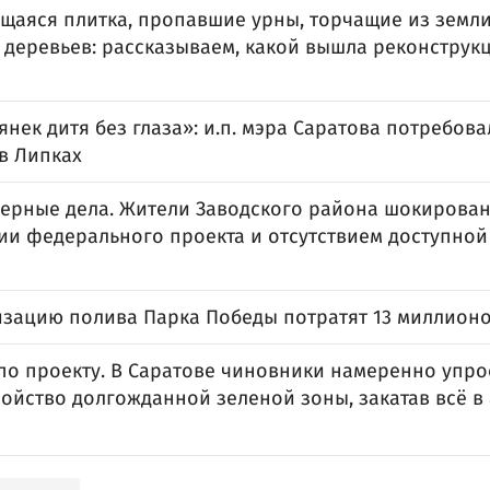
щаяся плитка, пропавшие урны, торчащие из земли
 деревьев: рассказываем, какой вышла реконструк
янек дитя без глаза»: и.п. мэра Саратова потребов
в Липках
верные дела. Жители Заводского района шокирова
ии федерального проекта и отсутствием доступной
изацию полива Парка Победы потратят 13 миллион
 по проекту. В Саратове чиновники намеренно упро
ойство долгожданной зеленой зоны, закатав всё в