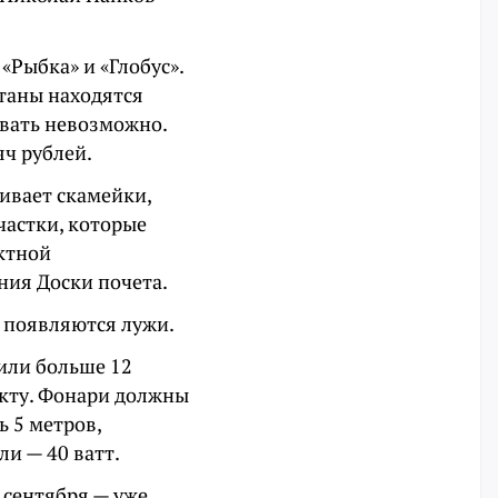
«Рыбка» и «Глобус».
нтаны находятся
овать невозможно.
яч рублей.
ивает скамейки,
участки, которые
ектной
ния Доски почета.
х появляются лужи.
тили больше 12
екту. Фонари должны
 5 метров,
ли — 40 ватт.
 сентября — уже