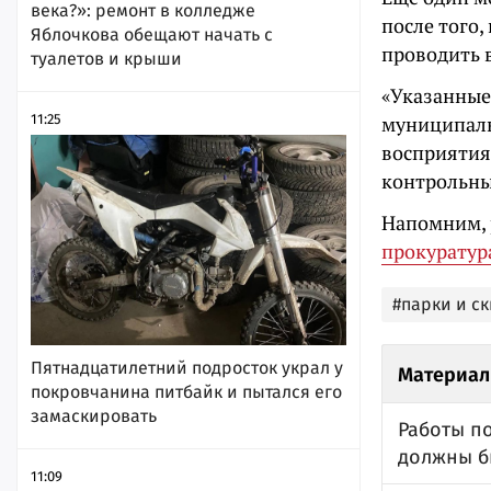
века?»: ремонт в колледже
после того,
Яблочкова обещают начать с
проводить 
туалетов и крыши
«Указанные
11:25
муниципаль
восприятия
контрольны
Напомним, 
прокуратур
#парки и с
Пятнадцатилетний подросток украл у
Материал
покровчанина питбайк и пытался его
замаскировать
Работы по
должны бы
11:09