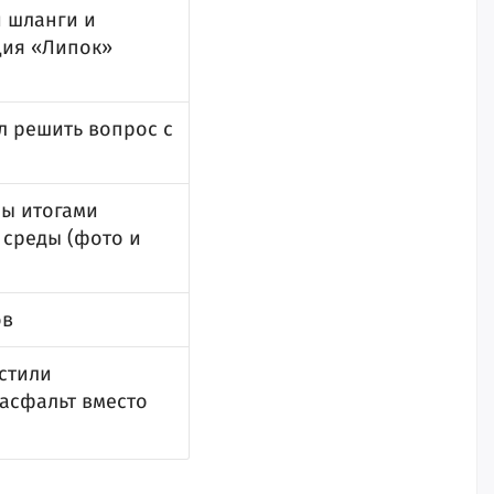
 шланги и
ция «Липок»
ал решить вопрос с
ны итогами
 среды (фото и
ов
стили
 асфальт вместо