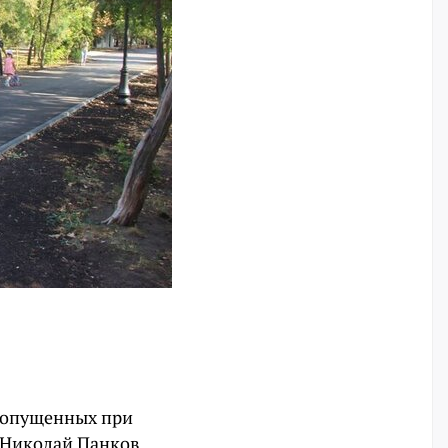
 допущенных при
ы Николай Панков