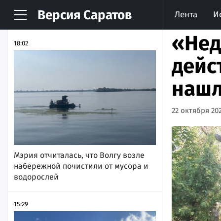
Версия
Саратов
Лента
И
НОВОСТИ
АРХИВ
«Нед
18:02
дейс
нашл
22 октября 202
Мэрия отчиталась, что Волгу возле
набережной почистили от мусора и
водорослей
15:29