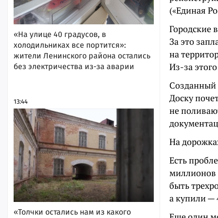
(«Единая Ро
Городские 
«На улице 40 градусов, в
За это запл
холодильниках все портится»:
на террито
жители Ленинского района остались
Из-за этого
без электричества из-за аварии
Созданный 
Доску почет
13:44
не поливаю
документац
На дорожка
Есть пробл
миллионов 
быть трехр
а купили — 
«Толчки остались нам из какого
Еще один м