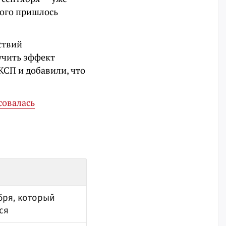
этого пришлось
ствий
учить эффект
КСП и добавили, что
совалась
бря, который
ся