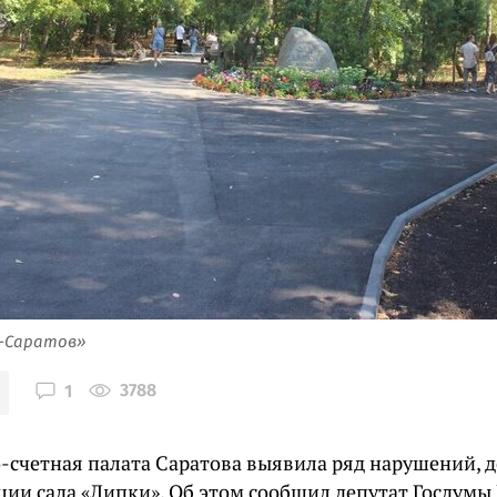
я-Саратов»
3788
1
-счетная палата Саратова выявила ряд нарушений,
ции сада «Липки». Об этом сообщил депутат Госдум