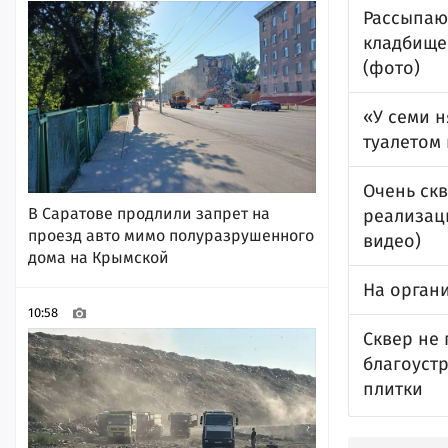
Рассыпаю
кладбище
(фото)
«У семи н
туалетом 
Очень ск
В Саратове продлили запрет на
реализац
проезд авто мимо полуразрушенного
видео)
дома на Крымской
На орган
10:58
Сквер не
благоустр
плитки