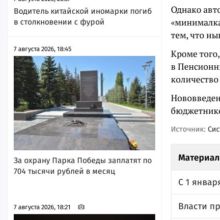
Однако авто
Водитель китайской иномарки погиб
«минималка
в столкновении с фурой
тем, что ны
7 августа 2026, 18:45
Кроме того
в Пенсионны
количество 
Нововведен
бюджетнико
Источник:
Сис
Материал
За охрану Парка Победы заплатят по
704 тысячи рублей в месяц
С 1 январ
Власти п
7 августа 2026, 18:21