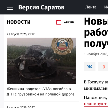
Версия
Саратов
Лента
И
Новы
НОВОСТИ
АРХИВ
рабо
7 августа 2026, 21:22
полу
1 ноября 2018,
В Госдуму в
минимально
Женщина-водитель УАЗа погибла в
ДТП с грузовиком на полевой дороге
Напомним,
планируют 
7 августа 2026, 20:37