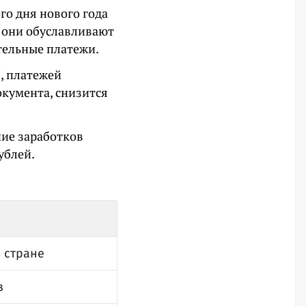
го дня нового года
 они обуславливают
ательные платежи.
, платежей
окумента, снизится
ие заработков
ублей.
 стране
з