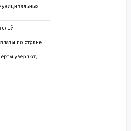
 муниципальных
ителей
рплаты по стране
перты уверяют,