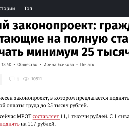
стории
Топ
й законопроект: граж
тающие на полную став
чать минимум 25 тыся
 13:40
Общество
Ирина Есикова
Печать
10511
1
несен законопроект, в котором предлагается поднят
й оплаты труда до 25 тысяч рублей.
 сейчас МРОТ
составляет
11,1 тысячи рублей. С 1 янв
поднять
на 117 рублей.