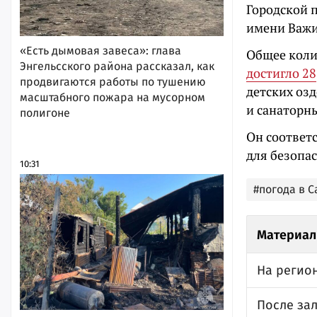
Городской 
имени Важи
«Есть дымовая завеса»: глава
Общее коли
Энгельсского района рассказал, как
достигло 28
продвигаются работы по тушению
детских оз
масштабного пожара на мусорном
и санаторны
полигоне
Он соответ
для безопас
10:31
#погода в 
Материал
На регион
После за