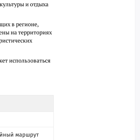
культуры и отдыха
щих в регионе,
жены на территориях
уристических
жет использоваться
айный маршрут