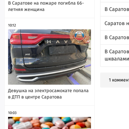
В Саратове на пожаре погибла 66-
В Сарато
летняя женщина
Саратов 
10:12
В Сарато
В Сарато
шквалам
1 коммен
Девушка на электросамокате попала
в ДТП в центре Саратова
10:03