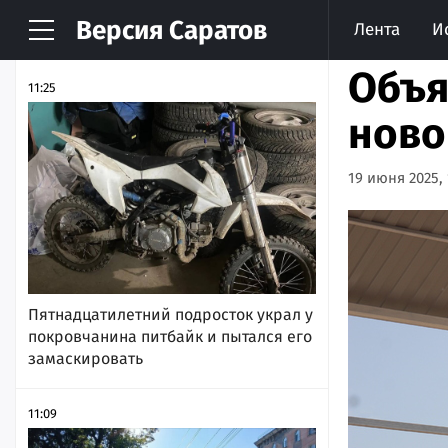
Версия
Саратов
Лента
И
НОВОСТИ
АРХИВ
Объя
11:25
ново
19 июня 2025, 
Пятнадцатилетний подросток украл у
покровчанина питбайк и пытался его
замаскировать
11:09