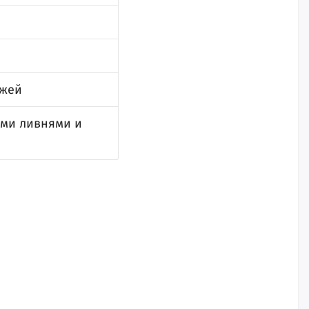
яжей
ыми ливнями и