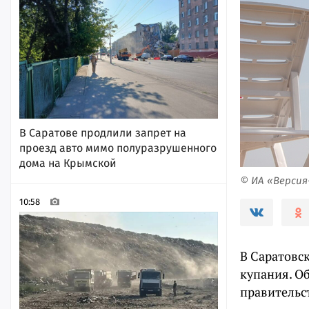
В Саратове продлили запрет на
проезд авто мимо полуразрушенного
дома на Крымской
© ИА «Верси
10:58
В Саратовс
купания. Об
правительс