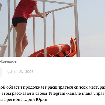
я-Саратов»
2006
1
кой области продолжает расширяться список мест, р
 этом рассказал в своем Telegram-канале глава упра
тва региона Юрий Юрин.