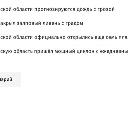
вской области прогнозируются дождь с грозой
накрыл залповый ливень с градом
вской области официально открылись еще семь пл
вскую область пришёл мощный циклон с ежедневн
и
тарий