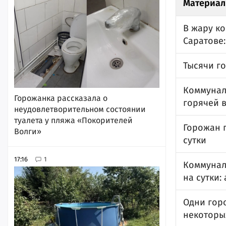
Материал
В жару к
Саратове
Тысячи г
Коммунал
Горожанка рассказала о
горячей 
неудовлетворительном состоянии
туалета у пляжа «Покорителей
Горожан 
Волги»
сутки
17:16
1
Коммунал
на сутки:
Одни горо
некоторы