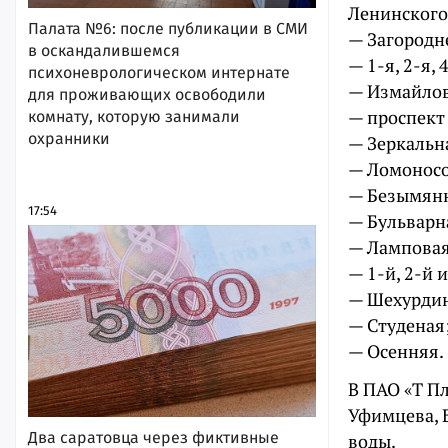
Ленинского 
Палата №6: после публикации в СМИ
— Загородн
в оскандалившемся
— 1-я, 2-я,
психоневрологическом интернате
— Измайлов
для проживающих освободили
— проспект
комнату, которую занимали
охранники
— Зеркальн
— Ломоносо
— Безымян
17:54
— Бульварн
— Ламповая
— 1-й, 2-й 
— Шехурдин
— Студеная
— Осенняя.
В ПАО «Т П
Уфимцева, 
Два саратовца через фиктивные
воды.