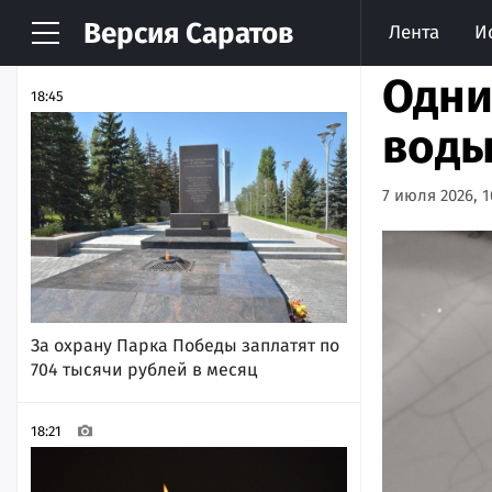
Версия
Саратов
Лента
И
НОВОСТИ
АРХИВ
Одни
18:45
воды
7 июля 2026, 1
За охрану Парка Победы заплатят по
704 тысячи рублей в месяц
18:21