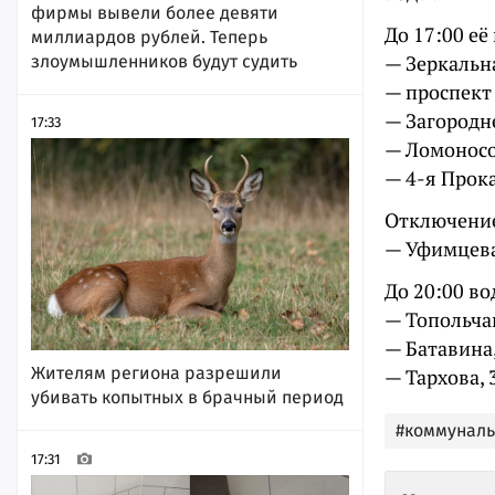
фирмы вывели более девяти
До 17:00 её
миллиардов рублей. Теперь
— Зеркальна
злоумышленников будут судить
— проспект 
— Загородне
17:33
— Ломоносов
— 4-я Прока
Отключение
— Уфимцева, 
До 20:00 во
— Топольчан
— Батавина, 2
Жителям региона разрешили
— Тархова, 3
убивать копытных в брачный период
#коммунал
17:31