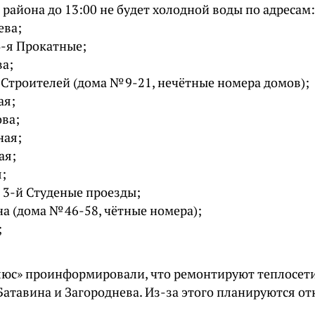
района до 13:00 не будет холодной воды по адресам:
ева;
 4-я Прокатные;
а;
 Строителей (дома № 9-21, нечётные номера домов);
ая;
ва;
ная;
ая;
;
и 3-й Студеные проезды;
а (дома № 46-58, чётные номера);
;
люс» проинформировали, что ремонтируют теплосети
Батавина и Загороднева. Из-за этого планируются о