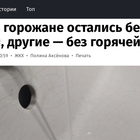
стории
Топ
 горожане остались б
, другие — без горячей
0:59
ЖКХ
Полина Аксёнова
Печать