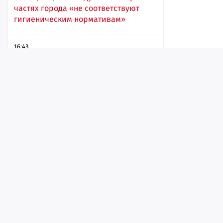
частях города «не соответствуют
гигиеническим нормативам»
16:43
Лента
Истории
Топ
Реклама
Контакт
© ИА «Версия-Саратов», 2026
Саратовчанка рассказала о трупе на
Учредители — Фонд «Перспектива».
пляже «Покорителей Волги»
Регистрационный номер ИА № ФС 77 - 79097 от 15.09.2020 г. Выд
надзору в сфере связи, информационных технологий и массовы
16:29
Главный редактор: Радин А. В.