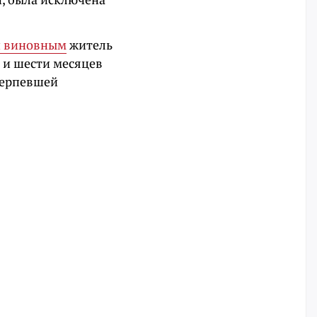
н виновным
житель
а и шести месяцев
терпевшей