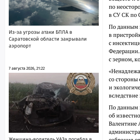
по неосторо
в СУ СК по 
По данным п
Из-за угрозы атаки БПЛА в
в пристрой
Саратовской области закрывали
с инсектиц
аэропорт
Федерации.
с зерном, 
7 августа 2026, 21:22
«Ненадлежа
со стороны
и экологиче
вследствие 
По данным 
об известн
Валентине 
администра
собрания от
Женщина-водитель УАЗа погибла в