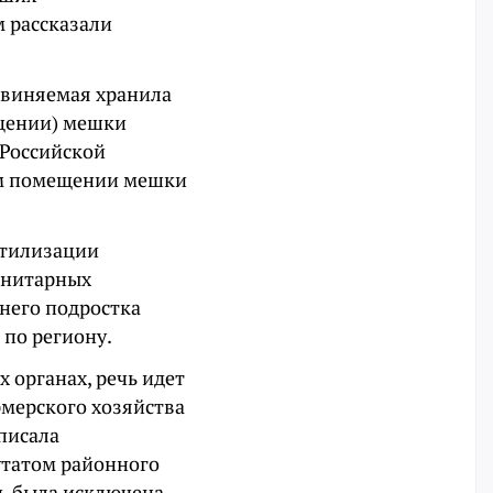
м рассказали
обвиняемая хранила
ещении) мешки
 Российской
ем помещении мешки
утилизации
анитарных
него подростка
 по региону.
органах, речь идет
рмерского хозяйства
писала
утатом районного
и, была исключена