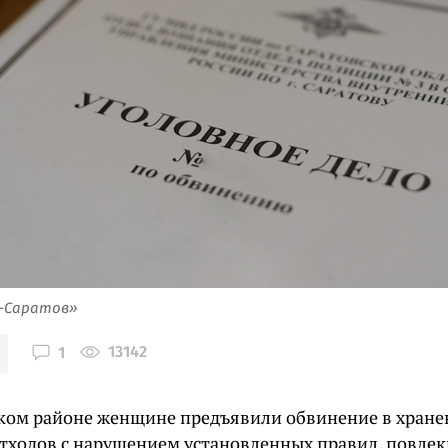
я-Саратов»
13142
1
ком районе женщине предъявили обвинение в хране
отходов с нарушением установленных правил, повле