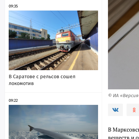
09:35
В Саратове с рельсов сошел
локомотив
© ИА «Верси
09:22
В Марксовс
веществ и 