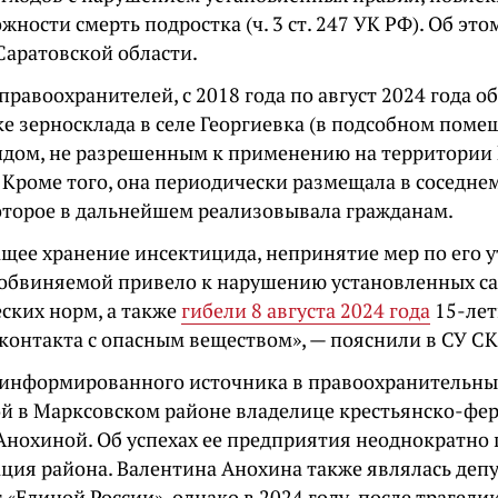
жности смерть подростка (ч. 3 ст. 247 УК РФ). Об это
Саратовской области.
равоохранителей, с 2018 года по август 2024 года 
ке зерносклада в селе Георгиевка (в подсобном пом
идом, не разрешенным к применению на территории
 Кроме того, она периодически размещала в соседн
которое в дальнейшем реализовывала гражданам.
щее хранение инсектицида, непринятие мер по его 
 обвиняемой привело к нарушению установленных с
ских норм, а также
гибели 8 августа 2024 года
15-лет
контакта с опасным веществом», — пояснили в СУ СК
информированного источника в правоохранительных 
ой в Марксовском районе владелице крестьянско-фе
Анохиной. Об успехах ее предприятия неоднократно 
ция района. Валентина Анохина также являлась деп
 «Единой России», однако в 2024 году, после трагеди