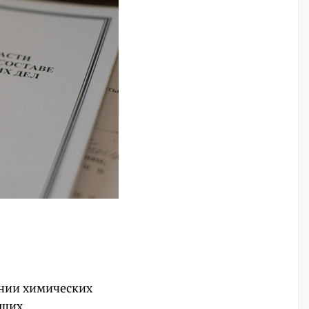
нии химических
кших