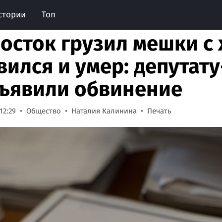
стории
Топ
осток грузил мешки с 
вился и умер: депутат
ъявили обвинение
12:29
Общество
Наталия Калинина
Печать