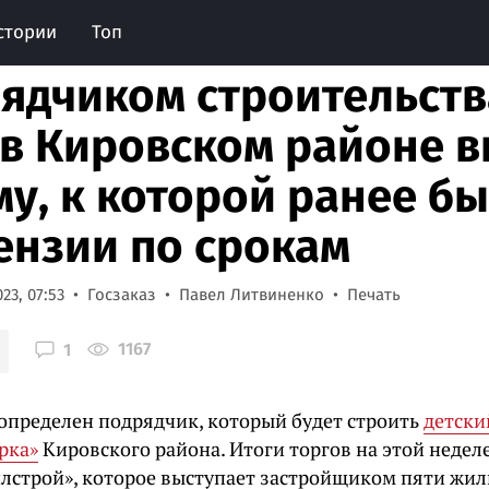
стории
Топ
ядчиком строительств
 в Кировском районе 
у, к которой ранее б
ензии по срокам
23, 07:53
Госзаказ
Павел Литвиненко
Печать
1167
1
 определен подрядчик, который будет строить
детски
рка»
Кировского района. Итоги торгов на этой недел
лстрой», которое выступает застройщиком пяти жил