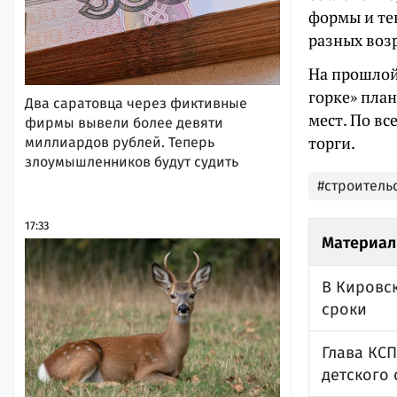
формы и тен
разных воз
На прошлой
горке» план
Два саратовца через фиктивные
мест. По вс
фирмы вывели более девяти
торги.
миллиардов рублей. Теперь
злоумышленников будут судить
#строительс
17:33
Материал
В Кировск
сроки
Глава КСП
детского