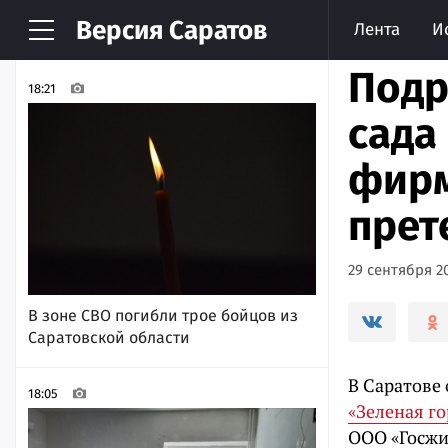
Версия
Саратов
Лента
И
НОВОСТИ
АРХИВ
Подр
18:21
сада
фирм
прет
29 сентября 20
В зоне СВО погибли трое бойцов из
Саратовской области
В Саратове
18:05
«Зеленая го
ООО «Госжи