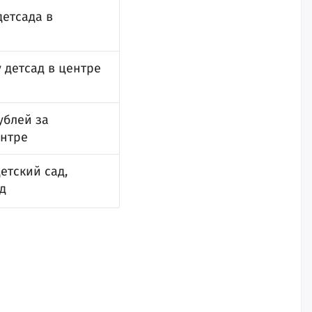
етсада в
 детсад в центре
а
ублей за
ентре
етский сад,
д