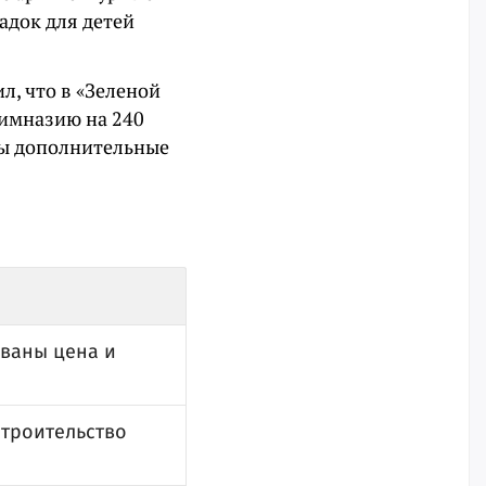
адок для детей
л, что в «Зеленой
огимназию на 240
ены дополнительные
званы цена и
строительство