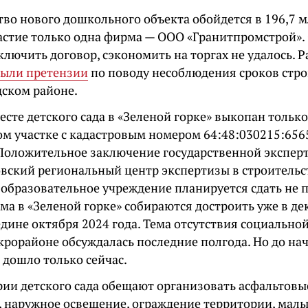
во нового дошкольного объекта обойдется в 196,7 мл
астие только одна фирма — ООО «Гранитпромстрой».
лючить договор, сэкономить на торгах не удалось. Р
ыли претензии
по поводу несоблюдения сроков стро
дском районе.
есте детского сада в «Зеленой горке» выкопан тольк
ом участке с кадастровым номером 64:48:030215:65
. Положительное заключение государственной экспе
вский региональный центр экспертизы в строительст
 образовательное учреждение планируется сдать не 
ома в «Зеленой горке» собираются достроить уже в де
едине октября 2024 года. Тема отсутствия социальн
крорайоне обсуждалась последние полгода. Но до на
 дошло только сейчас.
рии детского сада обещают организовать асфальтовы
, наружное освещение, ограждение территории, мал