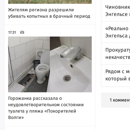
Чиновник
Жителям региона разрешили
Энгельсе 
убивать копытных в брачный период
«Реально 
17:31
Энгельса 
Прокурату
некачеств
Рядом с м
который 
Горожанка рассказала о
1 коммен
неудовлетворительном состоянии
туалета у пляжа «Покорителей
Волги»