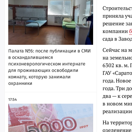
Строительст
приняла уч
решение зак
компании
б
сада в Заво
Сейчас на м
Палата №6: после публикации в СМИ
на земельн
в оскандалившемся
психоневрологическом интернате
6302 кв. м
для проживающих освободили
ГАУ «Сарато
комнату, которую занимали
года. Новое
охранники
года. Три д
два — к сер
17:54
в новом ми
реализации
На террито
озеленение