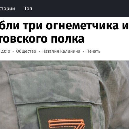
стории
Топ
бли три огнеметчика и
товского полка
 23:10
Общество
Наталия Калинина
Печать