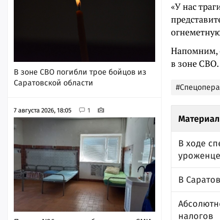
«У нас траг
представит
огнеметную
Напомним, 
в зоне СВО
В зоне СВО погибли трое бойцов из
Саратовской области
#Спецопер
7 августа 2026, 18:05
1
Материал
В ходе с
уроженце
В Саратов
Абсолютно
налогов