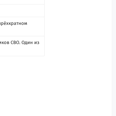
тырёхкратном
ков СВО. Один из