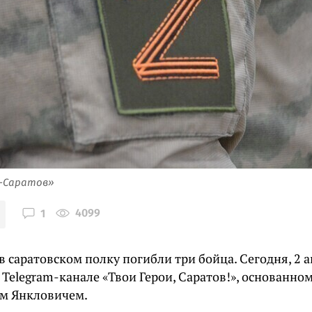
я-Саратов»
4099
1
в саратовском полку погибли три бойца. Сегодня, 2 а
Telegram-канале «Твои Герои, Саратов!», основанно
м Янкловичем.