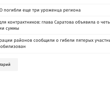
ВО погибли еще три уроженца региона
для контрактников: глава Саратова объявила о че
ии суммы
рации районов сообщили о гибели пятерых участни
мобилизован
тарий