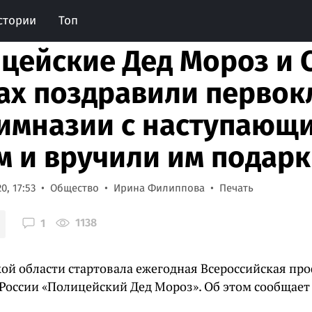
стории
Топ
цейские Дед Мороз и 
ах поздравили перво
имназии с наступающ
м и вручили им подар
0, 17:53
Общество
Ирина Филиппова
Печать
1138
1
кой области стартовала ежегодная Всероссийская пр
России «Полицейский Дед Мороз». Об этом сообщает