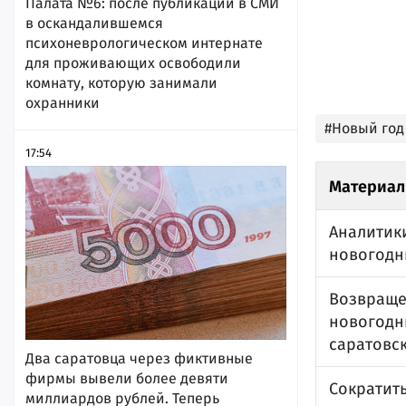
Палата №6: после публикации в СМИ
в оскандалившемся
психоневрологическом интернате
для проживающих освободили
комнату, которую занимали
охранники
#Новый год
17:54
Материал
Аналитик
новогодн
Возвраще
новогодни
саратовс
Два саратовца через фиктивные
фирмы вывели более девяти
Сократит
миллиардов рублей. Теперь