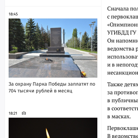
Сначала по
18:45
с первокла
«Олимпиони
УГИБДД ГУ 
Он напомни
ведомства р
использова
и в непогод
несанкцион
Также детя
За охрану Парка Победы заплатят по
704 тысячи рублей в месяц
за противо
в публичны
в соответс
18:21
в масках.
Первоклаше
В ведомств