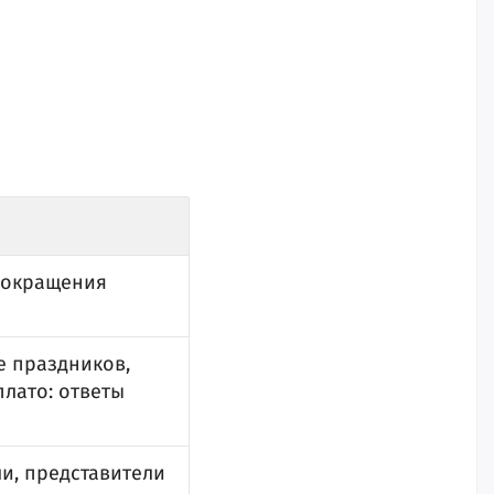
 сокращения
 праздников,
плато: ответы
и, представители