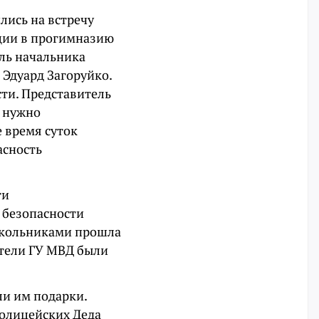
лись на встречу
ции в прогимназию
ль начальника
Эдуард Загоруйко.
ти. Представитель
о нужно
 время суток
асность
ти
 безопасности
 школьниками прошла
ители ГУ МВД были
и им подарки.
полицейских Деда