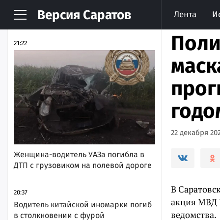
Версия
Саратов
Лента
И
НОВОСТИ
АРХИВ
Поли
21:22
маск
прог
годо
22 декабря 202
Женщина-водитель УАЗа погибла в
ДТП с грузовиком на полевой дороге
В Саратовс
20:37
акция МВД 
Водитель китайской иномарки погиб
ведомства.
в столкновении с фурой