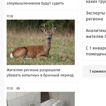
каких гр
злоумышленников будут судить
Эксперты
17:33
региона
Аналитик
жителям 
С 1 январ
помещен
Жителям региона разрешили
1 коммен
убивать копытных в брачный период
17:31