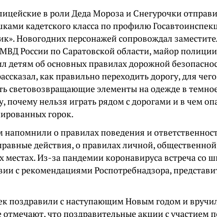
лицейские в роли Деда Мороза и Снегурочки отправи
шками кадетского класса по профилю Госавтоинспек
к». Новогодних персонажей сопровождал заместите
МВД России по Саратовской области, майор полиции 
л детям об основных правилах дорожной безопаснос
ассказал, как правильно переходить дорогу, для чег
ть световозвращающие элементы на одежде в темное
у, почему нельзя играть рядом с дорогами и в чем оп
ированных горок.
м напомнили о правилах поведения и ответственнос
правные действия, о правилах личной, общественной
х местах. Из-за пандемии коронавируса встреча со
твии с рекомендациями Роспотребнадзора, представ
к поздравили с наступающим Новым годом и вручил
е отмечают, что поздравительные акции с участием 