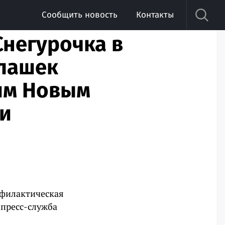
Сообщить новость
Контакты
Снегурочка в
клашек
им Новым
ки
офилактическая
 пресс-служба