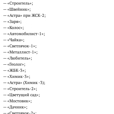
— «Строитель»;
— «Швейник»;
— «Астра» при ЖСК-2;
— «Заря»;
— «Колос»;
— «Автомобилист-1»;
— «Чайка»;
— «Светлячок-1»;
— «Металлист-1»;
— «Любитель»;
— «Геолог»;
— «ЖБК-3»;
— «Химик-3»;
— «Астра» (Химик -3);
— «Строитель-2»;
— «Цветущий сад»;
— «Мостовик»;
— «Дачник»;
— «Светлячок-2»;