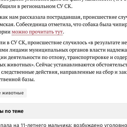
общили в региональном СУ СК.
как нам рассказала пострадавшая, происшествие слу
омская. Собеседница отметила, что собака была чипи
тории
можно прочитать тут
.
ли в СУ СК, происшествие случилось «в результате 
ми лицами муниципальных органов власти надлеж
ции деятельности по отлову, транспортировке и сод
ых животных». Сейчас устанавливаются обстоятельс
 следственные действия, направленные на сбор и за
ственной базы.
е животные
ы по теме
пала на 11-летнего мальчика: возбуждено уголовн