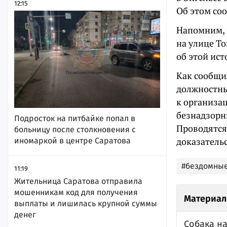
12:15
Об этом со
Напомним, 
на улице Т
об этой ис
Как сообщи
должностны
к организа
безнадзорн
Подросток на питбайке попал в
Проводятся
больницу после столкновения с
доказатель
иномаркой в центре Саратова
#бездомны
11:19
Жительница Саратова отправила
мошенникам код для получения
Материал
выплаты и лишилась крупной суммы
денег
Собака на