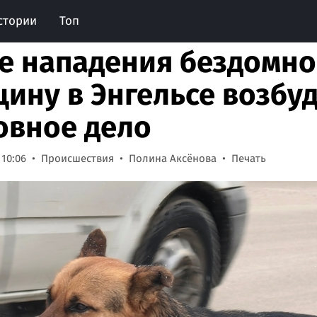
стории
Топ
е нападения бездомно
ину в Энгельсе возбу
овное дело
 10:06
Происшествия
Полина Аксёнова
Печать