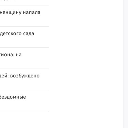
а женщину напала
 детского сада
иона: на
дей: возбуждено
 бездомные