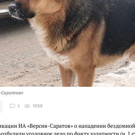
я-Саратов»
1959
1
икации ИА «Версия-Саратов» о нападении бездомной
возбудили уголовное дело по факту халатности (ч. 1 ст