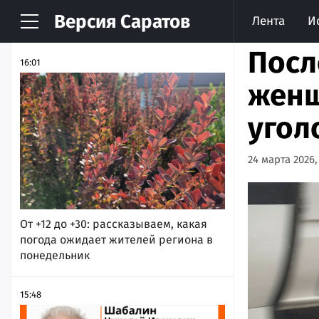
Версия
Саратов
Лента
И
НОВОСТИ
АРХИВ
Посл
16:01
женщ
угол
24 марта 2026,
От +12 до +30: рассказываем, какая
погода ожидает жителей региона в
понедельник
15:48