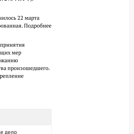
чилось 22 марта
рованная. Подробнее
непринятия
ащих мер
ержанию
тва произошедшего.
крепление
ое дело