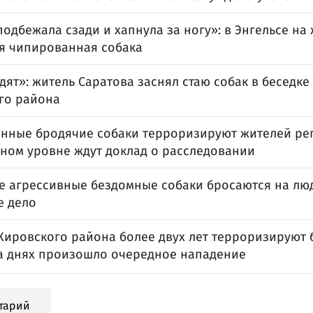
подбежала сзади и хапнула за ногу»: в Энгельсе н
я чипированная собака
адят»: житель Саратова заснял стаю собак в беседке
го района
нные бродячие собаки терроризируют жителей рег
ном уровне ждут доклад о расследовании
се агрессивные бездомные собаки бросаются на лю
е дело
Кировского района более двух лет терроризируют
на днях произошло очередное нападение
тарий