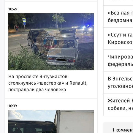
10:49
«Без лая 
бездомна
«Ссут и г
Кировско
Чипирова
федераль
На проспекте Энтузиастов
В Энгель
столкнулись «шестерка» и Renault,
уголовно
пострадали два человека
Жителей 
10:39
собаки, 
1 коммен