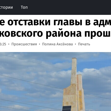
стории
Топ
е отставки главы в ад
ковского района про
6:25
Происшествия
Полина Аксёнова
Печать