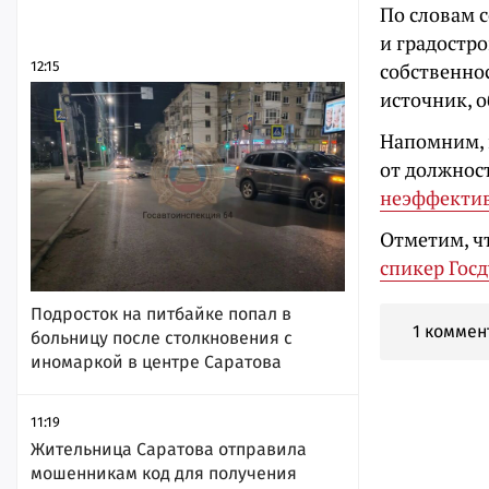
По словам 
и градостр
12:15
собственно
источник, 
Напомним, 
от должност
неэффекти
Отметим, ч
спикер Гос
Подросток на питбайке попал в
1 коммен
больницу после столкновения с
иномаркой в центре Саратова
11:19
Жительница Саратова отправила
мошенникам код для получения