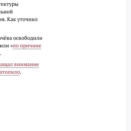
тектуры
льной
я. Как уточнил
ачёва освободили
или «
по причине
.
ращал внимание
затопило
.