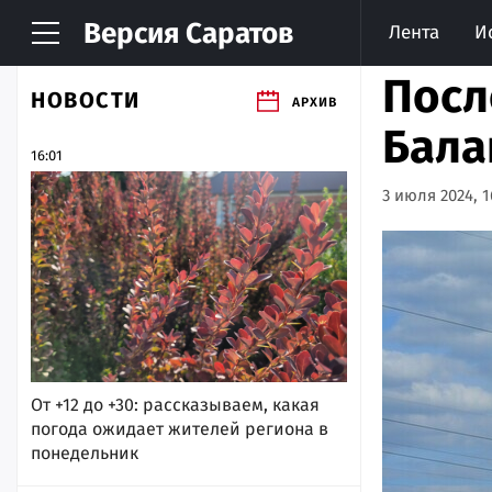
Версия
Саратов
Лента
И
Посл
НОВОСТИ
АРХИВ
Бала
16:01
3 июля 2024, 1
От +12 до +30: рассказываем, какая
погода ожидает жителей региона в
понедельник