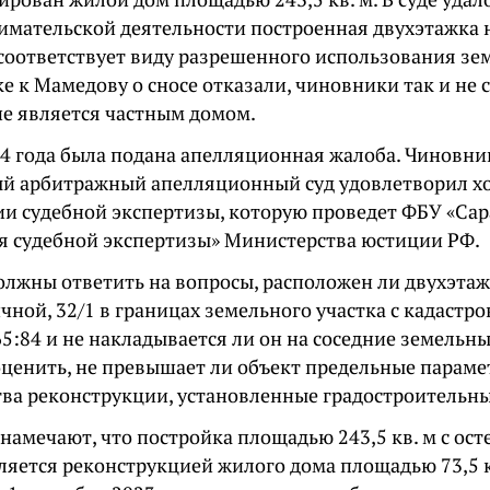
имательской деятельности построенная двухэтажка н
соответствует виду разрешенного использования зем
е к Мамедову о сносе отказали, чиновники так и не с
не является частным домом.
24 года была подана апелляционная жалоба. Чиновни
й арбитражный апелляционный суд удовлетворил х
ии судебной экспертизы, которую проведет ФБУ «Сар
я судебной экспертизы» Министерства юстиции РФ.
олжны ответить на вопросы, расположен ли двухэта
чной, 32/1 в границах земельного участка с кадаст
5:84 и не накладывается ли он на соседние земельны
оценить, не превышает ли объект предельные парам
тва реконструкции, установленные градостроительн
амечают, что постройка площадью 243,5 кв. м с ост
ляется реконструкцией жилого дома площадью 73,5 к