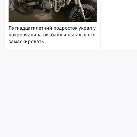
Пятнадцатилетний подросток украл у
покровчанина питбайк и пытался его
замаскировать
8 августа 2026, 11:09
Лента
Истории
Топ
Реклама
Контакт
© ИА «Версия-Саратов», 2026
Учредители — Фонд «Перспектива».
Регистрационный номер ИА № ФС 77 - 79097 от 15.09.2020 г. Выд
В Саратове продлили запрет на
надзору в сфере связи, информационных технологий и массовы
проезд авто мимо полуразрушенного