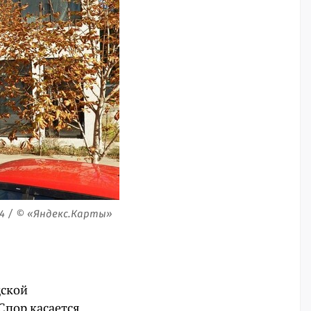
4 / © «Яндекс.Карты»
дской
пор касается