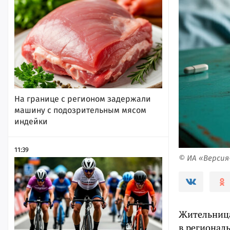
На границе с регионом задержали
машину с подозрительным мясом
индейки
11:39
© ИА «Верси
Жительница
в регионал