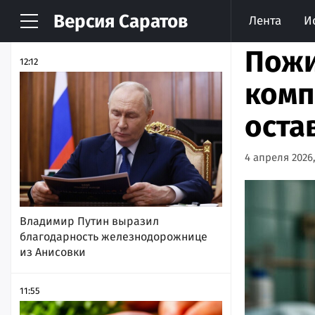
Версия
Саратов
Лента
И
НОВОСТИ
АРХИВ
Пожи
12:12
комп
оста
4 апреля 2026,
Владимир Путин выразил
благодарность железнодорожнице
из Анисовки
11:55