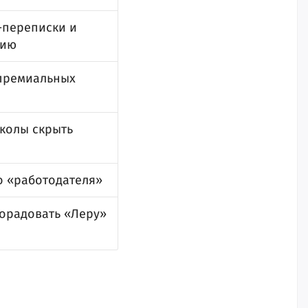
-переписки и
сию
 премиальных
школы скрыть
о «работодателя»
орадовать «Леру»