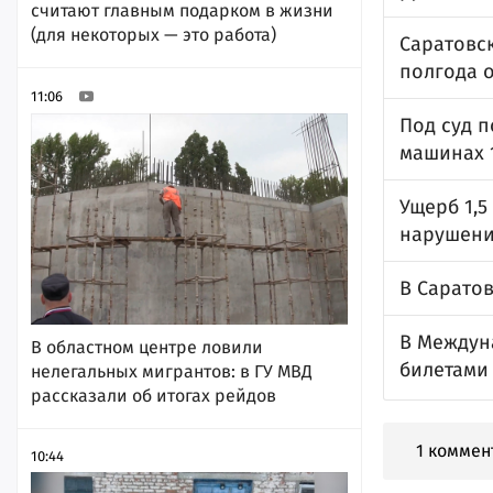
считают главным подарком в жизни
(для некоторых — это работа)
Саратовс
полгода о
11:06
Под суд 
машинах 
Ущерб 1,
нарушени
В Сарато
В Междун
В областном центре ловили
билетами
нелегальных мигрантов: в ГУ МВД
рассказали об итогах рейдов
1 коммен
10:44