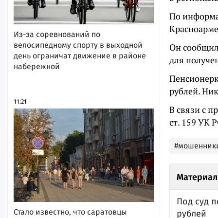
По информа
Красноармей
Из-за соревнований по
велосипедному спорту в выходной
Он сообщил
день ограничат движение в районе
для получе
набережной
Пенсионерка
рублей. Ник
11:21
В связи с 
ст. 159 УК 
#мошенник
Материал
Под суд 
Стало известно, что саратовцы
рублей