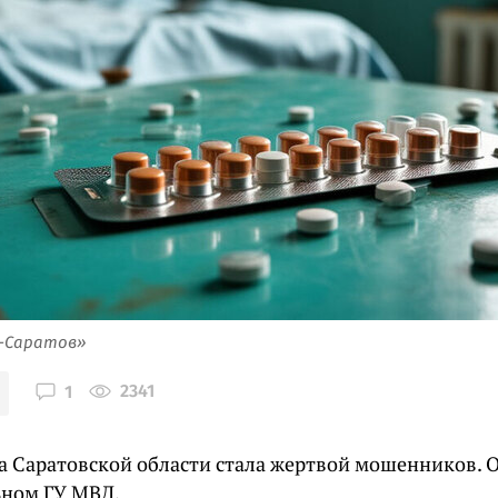
я-Саратов»
2341
1
 Саратовской области стала жертвой мошенников. 
ьном ГУ МВД.