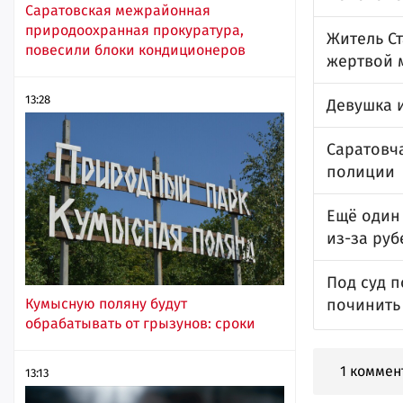
Саратовская межрайонная
природоохранная прокуратура,
Житель Ст
повесили блоки кондиционеров
жертвой 
13:28
Девушка и
Саратовча
полиции
Ещё один
из-за ру
Под суд 
починить
Кумысную поляну будут
обрабатывать от грызунов: сроки
1 коммен
13:13