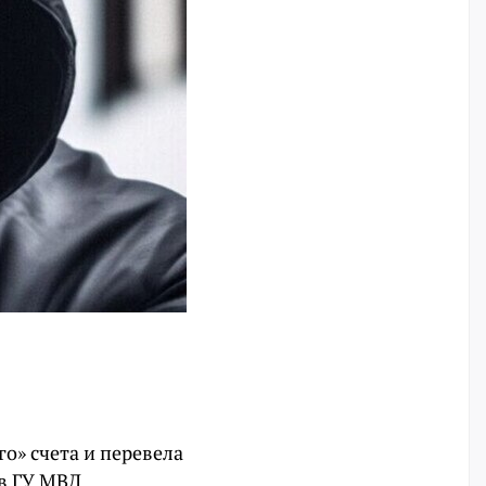
о» счета и перевела
 в ГУ МВД