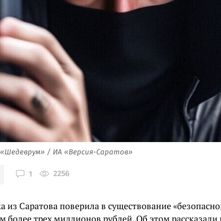
 «Шедеврум» / ИА «Версия-Саратов»
2256
1
 из Саратова поверила в существование «безопасног
 более трех миллионов рублей. Об этом рассказали