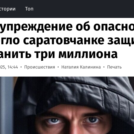
стории
Топ
упреждение об опасно
гло саратовчанке защ
анить три миллиона
25, 14:44
Происшествия
Наталия Калинина
Печать