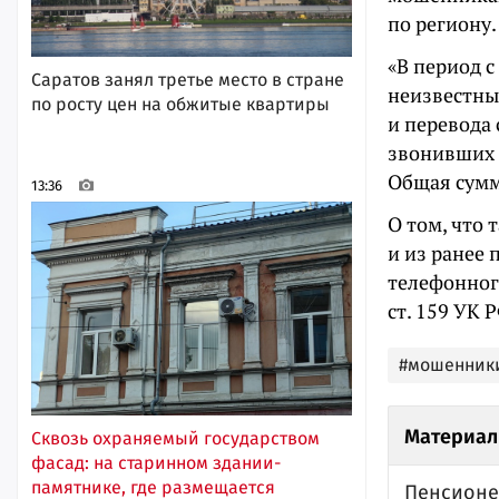
по региону.
«В период 
Саратов занял третье место в стране
неизвестны
по росту цен на обжитые квартиры
и перевода
звонивших 
Общая сумма
13:36
О том, что
и из ранее 
телефонног
ст. 159 УК Р
#мошенник
Материал
Сквозь охраняемый государством
фасад: на старинном здании-
памятнике, где размещается
Пенсионе