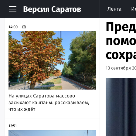
Версия
Саратов
Лента
И
НОВОСТИ
АРХИВ
Пред
14:00
помо
сохр
13 сентября 20
На улицах Саратова массово
засыхают каштаны: рассказываем,
что их ждёт
13:51