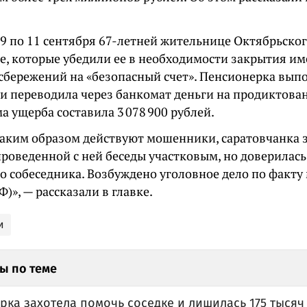
с 9 по 11 сентября 67-летней жительнице Октябрьско
е, которые убедили ее в необходимости закрытия и
 сбережений на «безопасный счет». Пенсионерка вып
и переводила через банкомат деньги на продиктован
 ущерба составила 3 078 900 рублей.
 таким образом действуют мошенники, саратовчанка з
проведенной с ней беседы участковым, но доверилас
о собеседника. Возбуждено уголовное дело по факту 
Ф)», — рассказали в главке.
и
ы по теме
рка захотела помочь соседке и лишилась 175 тысяч