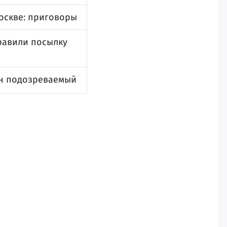
Москве: приговоры
равили посылку
ан подозреваемый