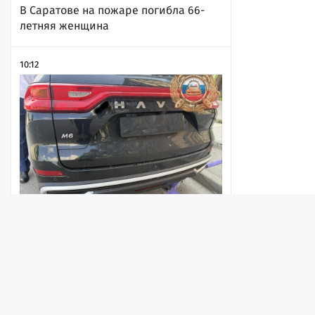
В Саратове на пожаре погибла 66-
летняя женщина
10:12
Девушка на электросамокате попала
в ДТП в центре Саратова
Лента
Истории
Топ
Реклама
Контакт
10:03