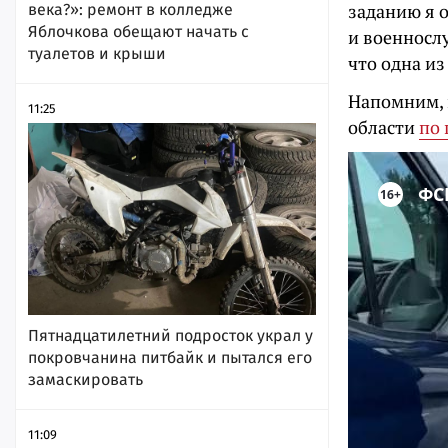
заданию я 
века?»: ремонт в колледже
Яблочкова обещают начать с
и военносл
туалетов и крыши
что одна из
Напомним, 
11:25
области
по 
Пятнадцатилетний подросток украл у
покровчанина питбайк и пытался его
замаскировать
11:09