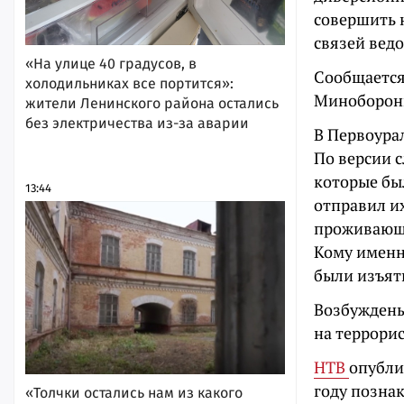
совершить 
связей ведо
«На улице 40 градусов, в
Сообщается
холодильниках все портится»:
Минобороны
жители Ленинского района остались
без электричества из-за аварии
В Первоура
По версии с
которые бы
13:44
отправил и
проживающи
Кому именн
были изъят
Возбуждены
на террорис
НТВ
опубли
году позна
«Толчки остались нам из какого