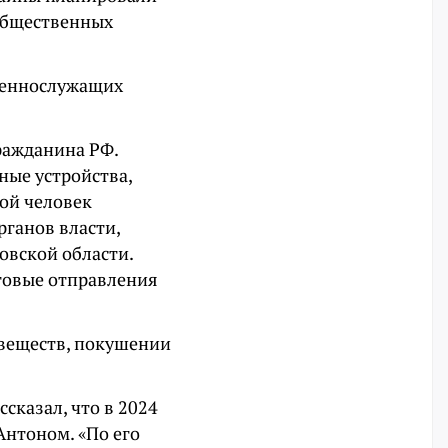
 общественных
военнослужащих
ражданина РФ.
ные устройства,
ой человек
ганов власти,
овской области.
товые отправления
 веществ, покушении
сказал, что в 2024
Антоном. «По его