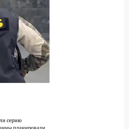
ли серию
раины планировали