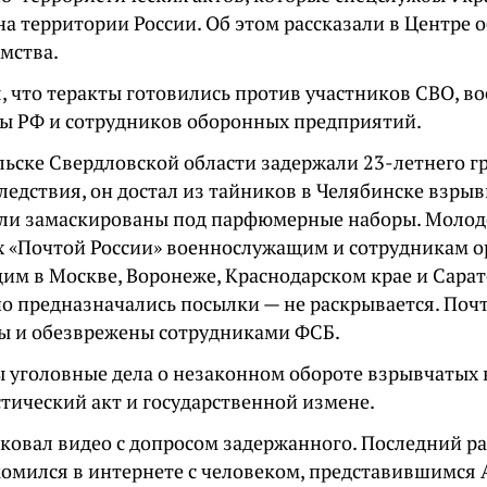
на территории России. Об этом рассказали в Центре
мства.
, что теракты готовились против участников СВО, 
 РФ и сотрудников оборонных предприятий.
льске Свердловской области задержали 23-летнего г
ледствия, он достал из тайников в Челябинске взрыв
ли замаскированы под парфюмерные наборы. Молод
х «Почтой России» военнослужащим и сотрудникам ор
м в Москве, Воронеже, Краснодарском крае и Сарат
о предназначались посылки — не раскрывается. Поч
ы и обезврежены сотрудниками ФСБ.
 уголовные дела о незаконном обороте взрывчатых
тический акт и государственной измене.
ковал видео с допросом задержанного. Последний рас
комился в интернете с человеком, представившимся 