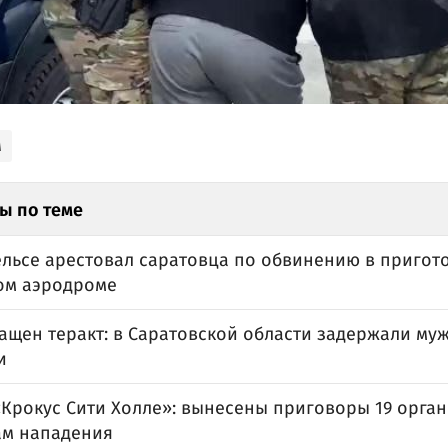
м
ы по теме
ельсе арестовал саратовца по обвинению в пригот
ом аэродроме
ащен теракт: в Саратовской области задержали муж
и
«Крокус Сити Холле»: вынесены приговоры 19 орга
ам нападения