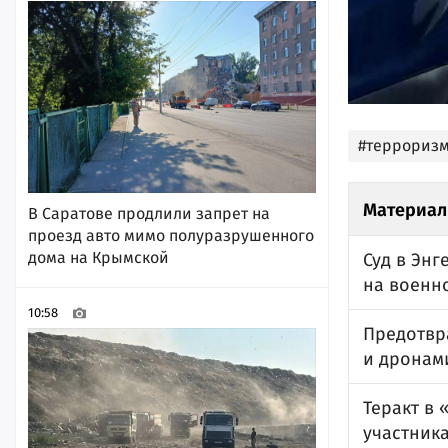
#террориз
Материал
В Саратове продлили запрет на
проезд авто мимо полуразрушенного
дома на Крымской
Суд в Энг
на военн
10:58
Предотвр
и дронам
Теракт в 
участник