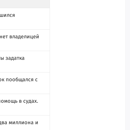
ишился
анет владелицей
ты задатка
ок пообщался с
омощь в судах.
два миллиона и