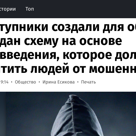
стории
Топ
тупники создали для 
дан схему на основе
введения, которое до
тить людей от мошен
19:14
Общество
Ирина Есикова
Печать