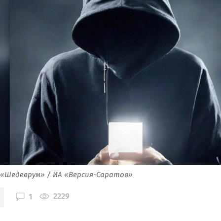
 «Шедеврум» / ИА «Версия-Саратов»
2229
1