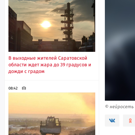
В выходные жителей Саратовской
области ждет жара до 39 градусов и
дожди с градом
08:42
© нейросеть