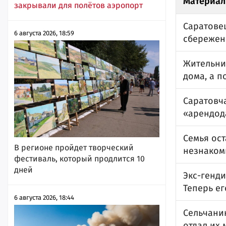
Материал
закрывали для полётов аэропорт
Саратовец
6 августа 2026, 18:59
сбережен
Жительни
дома, а 
Саратовча
«арендод
Семья ост
В регионе пройдет творческий
незнаком
фестиваль, который продлится 10
дней
Экс-генд
Теперь ег
6 августа 2026, 18:44
Сельчани
отдал их