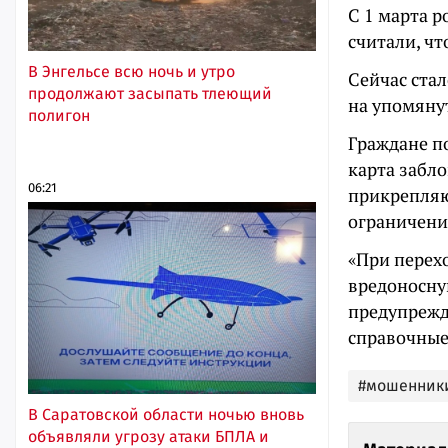
С 1 марта р
считали, ч
В Энгельсе всю ночь и утро
Сейчас ста
продолжают засыпать тлеющий
на упомяну
полигон
Граждане по
карта забл
06:21
прикрепляю
ограничени
«При перех
вредоносну
предупрежд
справочные 
#мошенник
В Саратовской области ночью вновь
объявляли угрозу атаки БПЛА и