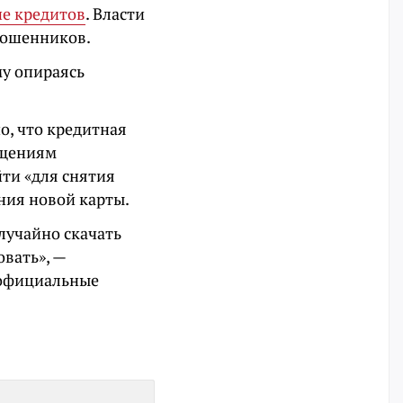
ие кредитов
. Власти
мошенников.
му опираясь
о, что кредитная
бщениям
ти «для снятия
ния новой карты.
лучайно скачать
вать», —
 официальные