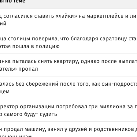
ы по теме
 согласился ставить «лайки» на маркетплейсе и л
ий
ца столицы поверила, что благодаря саратовцу ст
потом пошла в полицию
нка пыталась снять квартиру, однако после выпла
атель» пропал
алась без сбережений после того, как сын-подрост
цем
иректор организации потребовал три миллиона за п
о самого будут судить
н продал машину, занял у друзей и родственников 
 мошенникам