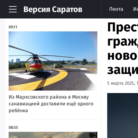
Версия
Саратов
Лента
И
НОВОСТИ
АРХИВ
Прес
09:11
граж
ново
защи
5 марта 2025, 
Из Марксовского района в Москву
санавиацией доставили ещё одного
ребёнка
08:55