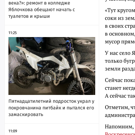
века?»: ремонт в колледже
«Тут кругом
Яблочкова обещают начать с
туалетов и крыши
соки из зем
в своих стр
в основном,
11:25
мусор прямо
У нас село 
только бугр
земли разда
Сейчас пока
станет негд
А сейчас та
Пятнадцатилетний подросток украл у
Отметим, ч
покровчанина питбайк и пытался его
администра
замаскировать
Напомним, 
11:09
Воскресенс