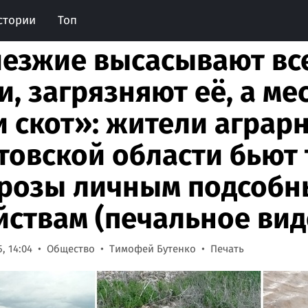
стории
Топ
езжие высасывают все
и, загрязняют её, а ме
и скот»: жители аграр
товской области бьют 
грозы личным подсоб
йствам (печальное вид
, 14:04
Общество
Тимофей Бутенко
Печать