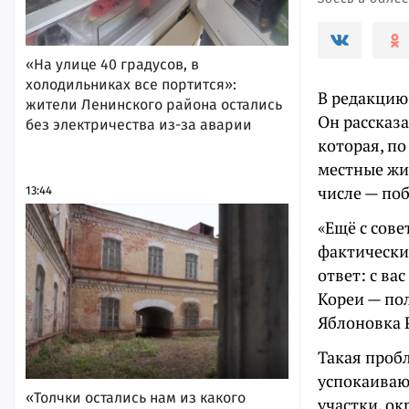
«На улице 40 градусов, в
холодильниках все портится»:
В редакцию
жители Ленинского района остались
Он рассказа
без электричества из-за аварии
которая, по
местные жи
числе — по
13:44
«Ещё с сове
фактически
ответ: с ва
Кореи — по
Яблоновка 
Такая пробл
успокаиваю
«Толчки остались нам из какого
участки, о