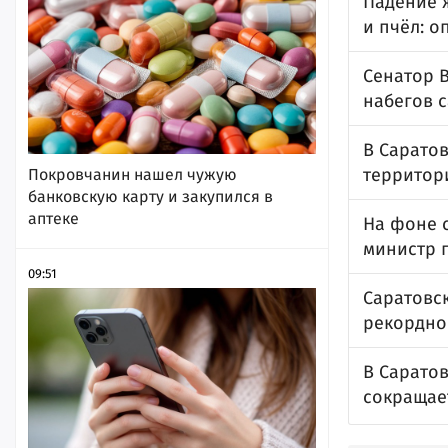
Падение 
и пчёл: о
Сенатор 
набегов 
В Сарато
территор
Покровчанин нашел чужую
банковскую карту и закупился в
аптеке
На фоне 
министр 
09:51
Саратовск
рекордно
В Сарато
сокращае