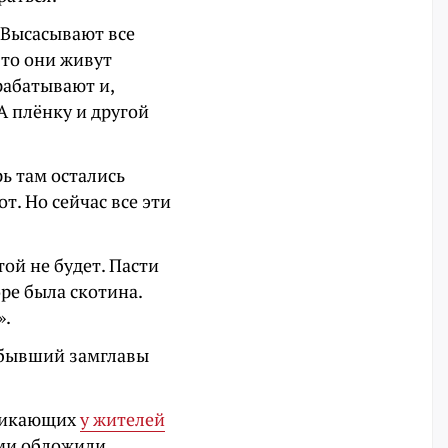
. Высасывают все
-то они живут
рабатывают и,
А плёнку и другой
рь там остались
т. Но сейчас все эти
той не будет. Пасти
оре была скотина.
».
т бывший замглавы
зникающих
у жителей
ыми обложили