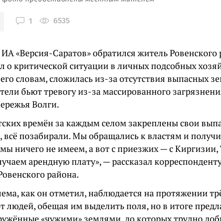
6535
1
 ИА «Версия-Саратов» обратился житель Ровенского 
л о критической ситуации в личных подсобных хозяй
 его словам, сложилась из-за отсутствия выпасных зе
тели бьют тревогу из-за массированного загрязнени
бережья Волги.
тских времён за каждым селом закреплены свои выпас
, всё позабирали. Мы обращались к властям и получ
с мы ничего не имеем, а вот с приезжих — с Киргизии
лучаем арендную плату», — рассказал корреспонденту
Ровенского района.
ема, как он отметил, наблюдается на протяжении тр
т людей, обещая им выделить поля, но в итоге пред
кружённые «чужими» землями, до которых трудно доб