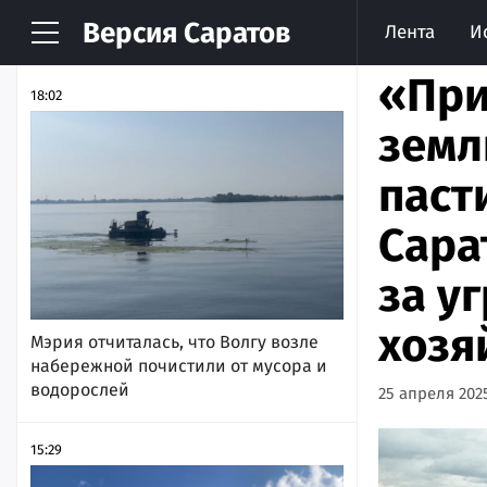
Версия
Саратов
Лента
И
НОВОСТИ
АРХИВ
«При
18:02
земл
паст
Сара
за у
хозя
Мэрия отчиталась, что Волгу возле
набережной почистили от мусора и
водорослей
25 апреля 2025
15:29