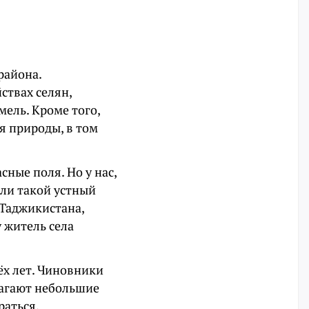
района.
ствах селян,
мель. Кроме того,
я природы, в том
ные поля. Но у нас,
или такой устный
, Таджикистана,
 житель села
ёх лет. Чиновники
лагают небольшие
раться.