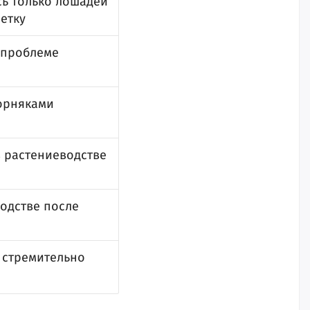
сь только лошадей
летку
 проблеме
сорняками
 растениеводстве
водстве после
 стремительно