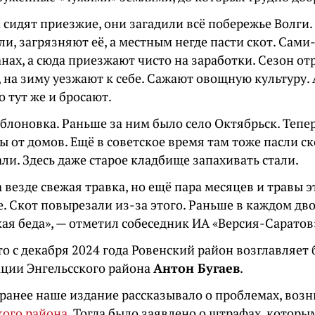
 сидят приезжие, они загадили всё побережье Волги
ли, загрязняют её, а местным негде пасти скот. Сами
анах, а сюда приезжают чисто на заработки. Сезон от
 на зиму уезжают к себе. Сажают овощную культуру. 
 тут же и бросают.
Яблоновка. Раньше за ним было село Октябрьск. Тепе
ы от домов. Ещё в советское время там тоже пасли ско
ли. Здесь даже старое кладбище запахивать стали.
 везде свежая травка, но ещё пара месяцев и травы э
е. Скот повырезали из-за этого. Раньше в каждом дв
кая беда», — отметил собеседник ИА «Версия-Саратов
то с декабря 2024 года Ровенский район возглавляе
ции Энгельсского района
Антон Бугаев
.
ранее наше издание рассказывало о проблемах, во
кого района
. Тогда было заявлено о штрафах, котор