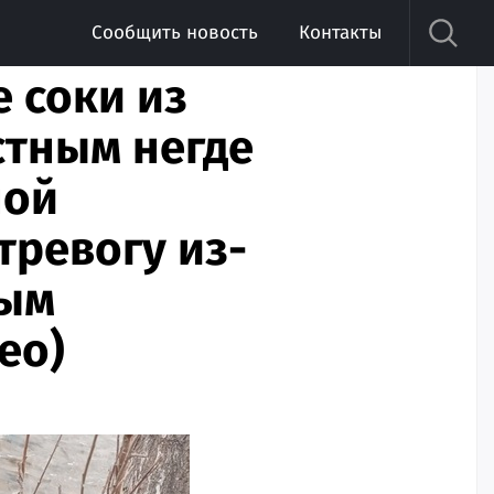
Сообщить новость
Контакты
 соки из
стным негде
ной
тревогу из-
ным
ео)