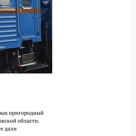
орых пригородный
овской области.
е дали