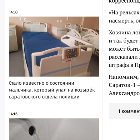
корреспонд
«На рельсах
14:33
насмерть, о
Хозяина лош
и так будет
может быть
рассказали
штрафа в П
Напомним, 
Стало известно о состоянии
Саратов-1 
мальчика, который упал на козырёк
Александро
саратовского отдела полиции
1 коммен
14:16