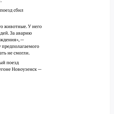
.
 поезд сбил
го животные. У него
дей. За аварию
еждения», —
у предполагаемого
ть не смогли.
ый поезд
егоне Новоузенск —