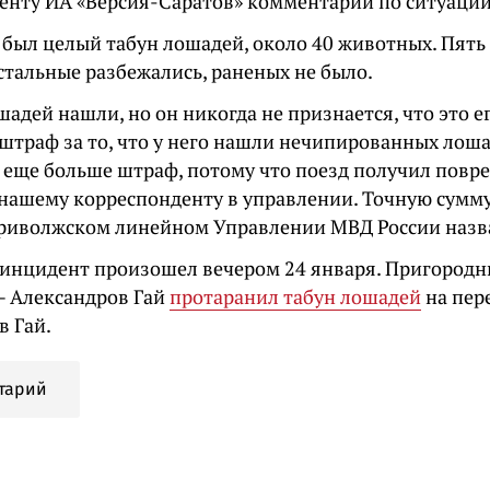
енту ИА «Версия-Саратов» комментарий по ситуации
 был целый табун лошадей, около 40 животных. Пять
стальные разбежались, раненых не было.
адей нашли, но он никогда не признается, что это е
 штраф за то, что у него нашли нечипированных лоша
 еще больше штраф, потому что поезд получил повр
 нашему корреспонденту в управлении. Точную сумм
риволжском линейном Управлении МВД России назва
инцидент произошел вечером 24 января. Пригородн
— Александров Гай
протаранил табун лошадей
на пер
в Гай.
тарий