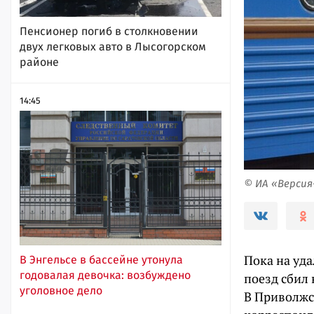
Пенсионер погиб в столкновении
двух легковых авто в Лысогорском
районе
14:45
© ИА «Верси
Пока на уд
В Энгельсе в бассейне утонула
годовалая девочка: возбуждено
поезд сбил
уголовное дело
В Приволжс