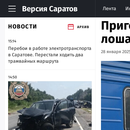
Версия
Саратов
Лента
И
Приг
НОВОСТИ
АРХИВ
лоша
15:14
Перебои в работе электротранспорта
28 января 2025
в Саратове. Перестали ходить два
трамвайных маршрута
14:50