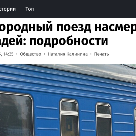
стории
Топ
ородный поезд насмер
дей: подробности
, 14:35
Общество
Наталия Калинина
Печать