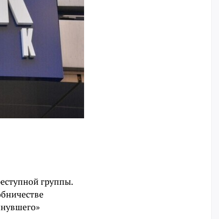
реступной группы.
обничестве
опнувшего»