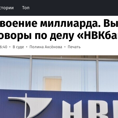
стории
Топ
воение миллиарда. В
оворы по делу «НВКб
6:40
В суде
Полина Аксёнова
Печать