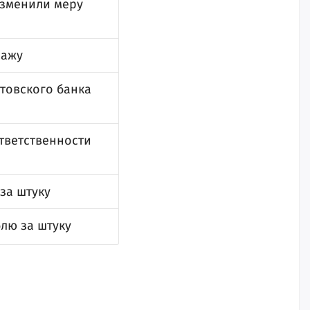
изменили меру
ражу
товского банка
ответственности
за штуку
блю за штуку