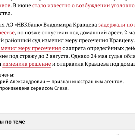
ивов
. В июне
стало известно о возбуждении уголовно
тва.
ля АО «НВКбанк» Владимира Кравцева
задержали по
естве
, но позже отпустили под домашний арест. 2 ма
й районный суд изменил меру пресечения Кравцеву.
зменил меру пресечения
с запрета определённых дей
ие под стражу до 2 августа. Однако 24 мая судья обл
а
изменила решение
и отправила Кравцева под дома
ечены:
рий Александрович — признан иностранным агентом.
произведена сервисом
Слеза
.
ы по теме