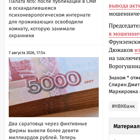
Палата №6: после публикации в СМИ
вывода акт
в оскандалившемся
мошенничес
психоневрологическом интернате
для проживающих освободили
Председате
комнату, которую занимали
в мошеннич
охранники
Фрунзенски
Дюжаков
и
7 августа 2026, 17:54
на заключен
Ворогушин
Знаком
*
отм
Спирин Дмит
Маркировка 
#НВКбанк
Два саратовца через фиктивные
Материал
фирмы вывели более девяти
миллиардов рублей. Теперь