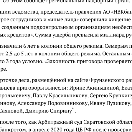
. Об этом сообщает региональный надзорный орган.
ции ведомства, председатель правления АО «НВКба
трое сотрудников и «иные лица» совершили хищение
 созданным подконтрольным организациям необес
ых кредитов». Сумма ущерба превысила миллиард ру
азначили 6 лет в колонии общего режима. Семерым
т 2,5 до 5 лет в колонии общего режима. Остальным
о 3 года условно. «Законность приговора проверяет
ре.
рточке дела, размещённой на сайте Фрунзенского ра
вцева приговоры вынесли: Ирине Акиньшиной, Екат
ролькевичу, Павлу Красильникову, Сергею Крупкин
инову, Александру Подовинникову, Ивану Пузикову,
*
Сахновой,
Дмитрию Спирину
.
после того, как Арбитражный суд Саратовской облас
банкротом, в апреле 2020 года ЦБ РФ после проверк