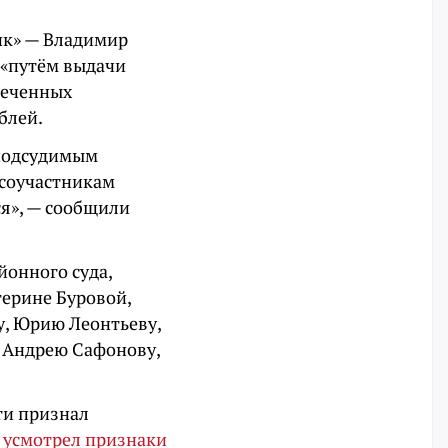
нк» — Владимир
 «путём выдачи
печенных
блей.
 подсудимым
 соучастникам
ся», — сообщили
йонного суда,
ерине Буровой,
у, Юрию Леонтьеву,
 Андрею Сафонову,
ти признал
и
усмотрел признаки