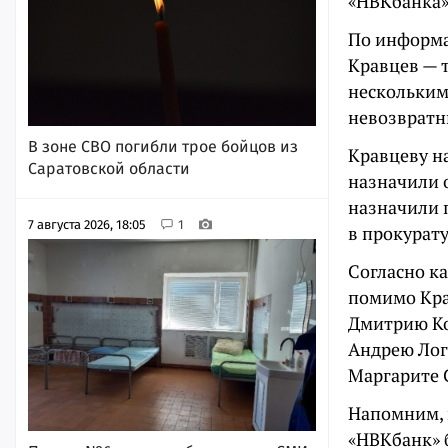
«НВКбанка»
По информа
Кравцев — 
нескольким
невозвратн
В зоне СВО погибли трое бойцов из
Кравцеву н
Саратовской области
назначили о
назначили п
7 августа 2026, 18:05
1
в прокурату
Согласно ка
помимо Кра
Дмитрию Ко
Андрею Лог
Маргарите 
Напомним, 
«НВКбанк» 