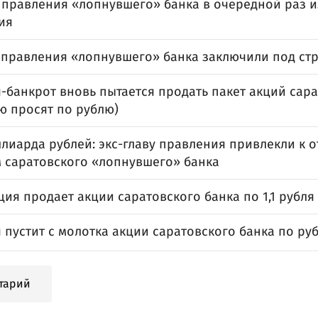
е правления «лопнувшего» банка в очередной раз 
ия
у правления «лопнувшего» банка заключили под ст
-банкрот вновь пытается продать пакет акций сара
ю просят по рублю)
ллиарда рублей: экс-главу правления привлекли к 
м саратовского «лопнувшего» банка
ия продает акции саратовского банка по 1,1 рубля 
пустит с молотка акции саратовского банка по ру
тарий