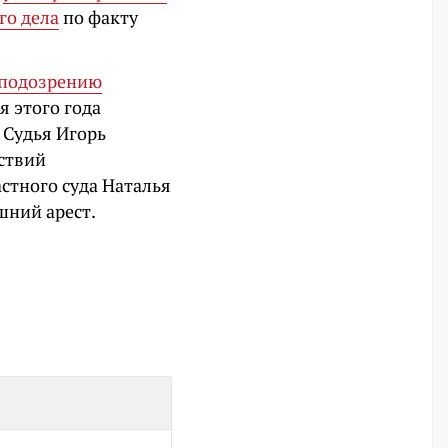
го дела
по факту
 подозрению
я этого года
 Судья Игорь
ствий
астного суда Наталья
шний арест.