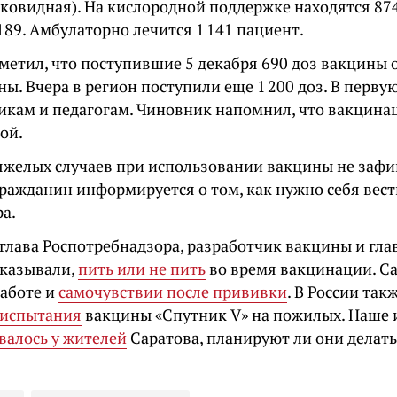
ковидная). На кислородной поддержке находятся 874
189. Амбулаторно лечится 1 141 пациент.
метил, что поступившие 5 декабря 690 доз вакцины 
ы. Вчера в регион поступили еще 1 200 доз. В перву
икам и педагогам. Чиновник напомнил, что вакцина
ой.
яжелых случаев при использовании вакцины не заф
ражданин информируется о том, как нужно себя вест
а.
глава Роспотребнадзора, разработчик вакцины и гл
сказывали,
пить или не пить
во время вакцинации. С
работе и
самочувствии после прививки
. В России так
 испытания
вакцины «Спутник V» на пожилых. Наше 
валось у жителей
Саратова, планируют ли они делат