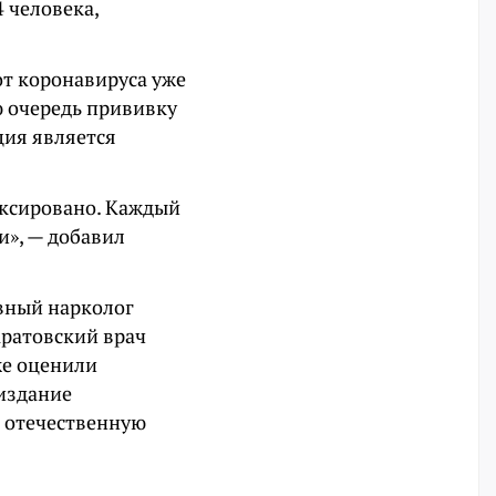
 человека,
от коронавируса уже
ю очередь прививку
ция является
иксировано. Каждый
и», — добавил
авный нарколог
аратовский врач
же оценили
издание
ь отечественную