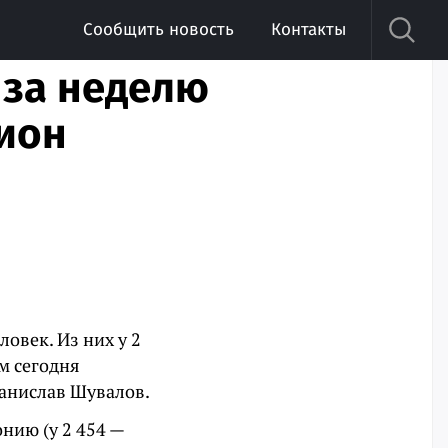
Сообщить новость
Контакты
 за неделю
гион
овек. Из них у 2
м сегодня
анислав Шувалов.
нию (у 2 454 —