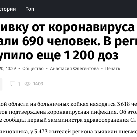
стории
Топ
ивку от коронавируса
али 690 человек. В ре
упило еще 1 200 доз
0, 13:29
Общество
Анастасия Флегентова
Печать
1403
1
ой области на больничных койках находятся 3 618 чел
тов подтверждена коронавирусная инфекция. Об это
е сообщил первый замминистра здравоохранения Ст
чиновника, у 3 473 жителей региона выявили пневмо