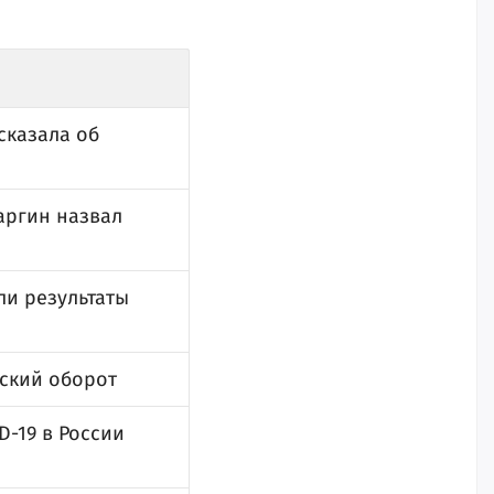
сказала об
аргин назвал
ли результаты
нский оборот
D-19 в России