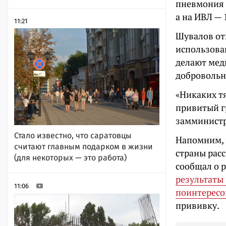
пневмония 
а на ИВЛ — 
11:21
Шувалов от
использован
делают мед
добровольн
«Никаких т
привитый г
замминистр
Стало известно, что саратовцы
Напомним, 
считают главным подарком в жизни
страны рас
(для некоторых — это работа)
сообщал о 
результаты
11:06
поинтересо
прививку.