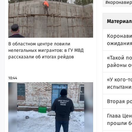
#коронавир
Материал
Коронави
ожидания
В областном центре ловили
нелегальных мигрантов: в ГУ МВД
рассказали об итогах рейдов
«Такой п
районы о
10:44
«У кого-т
испытани
Вторая ро
Глава Цен
прошли б