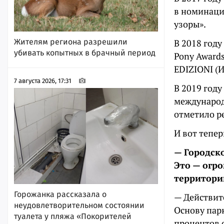
в номинаци
узоры».
Жителям региона разрешили
В 2018 год
убивать копытных в брачный период
Pony Award
EDIZIONI (
7 августа 2026, 17:31
В 2019 году
международ
отметило р
И вот тепер
— Городско
Это — огр
территории
Горожанка рассказала о
— Действите
неудовлетворительном состоянии
Основу пар
туалета у пляжа «Покорителей
процентов 