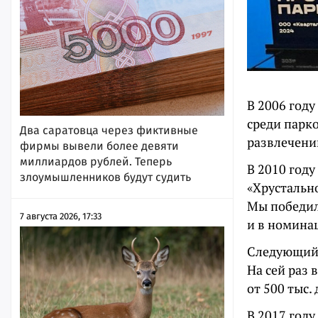
В 2006 году
среди парк
Два саратовца через фиктивные
развлечений
фирмы вывели более девяти
миллиардов рублей. Теперь
В 2010 году
злоумышленников будут судить
«Хрустально
Мы победил
7 августа 2026, 17:33
и в номина
Следующий 
На сей раз
от 500 тыс.
В 2017 год