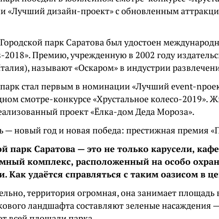
и «Лучший дизайн-проект» с обновленным аттракци
у Городской парк Саратова был удостоен международ
s-2018». Премию, учрежденную в 2002 году издател
Италия), называют «Оскаром» в индустрии развлечен
 парк стал первым в номинации «Лучший event-nроек
ном смотре-конкурсе «Хрустальное колесо-2019». 
еализованный проект «Ёлка-дом Деда Мороза».
ь — новый год и новая победа: престижная премия «
й парк Саратова — это не только карусели, каф
омный комплекс, расположенный на особо охра
. Как удаётся справляться с таким оазисом в ц
льно, территория огромная, она занимает площадь в
кового ландшафта составляют зеленые насаждения —
от всей площади парка.