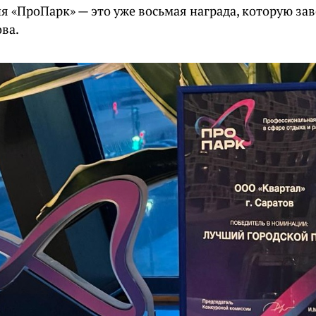
я «ПроПарк» — это уже восьмая награда, которую за
ва.