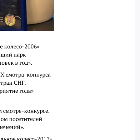
ое колесо-2006»
чший парк
овек в год».
 IX смотра-конкурса
стран СНГ.
риятие года»
м смотре-конкурсе.
вом посетителей
влечений».
альное колесо-2017»