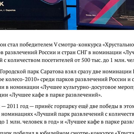
 он стал победителем V смотра-конкурса «Хрустальн
ов развлечений России и стран СНГ в номинации «Лу
 с количеством посетителей от 500 тыс. до 1 млн. чел
 Городской парк Саратова взял сразу две номинации
е колесо-2010» среди парков развлечений России и 
и в номинации «Лучшее культурно-досуговое мероп
ции «Лучшее кафе в парке развлечений».
— 2011 год — принёс горпарку ещё две победы в это
 в номинациях «Лучший парк развлечений с количест
 до 1 млн. человек в год» и «Лучшее кафе в парке раз
у парк победил в юбилейном смотре-конкурсе «Хруст