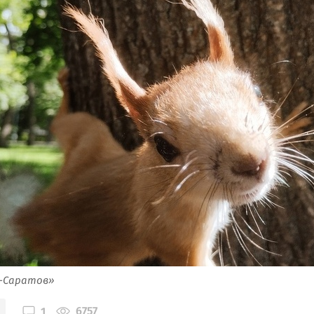
я-Саратов»
6757
1