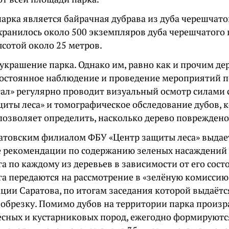
арка является байрачная дубрава из дуба черешчато
хранилось около 500 экземпляров дуба черешчатого 
ысотой около 25 метров.
украшение парка. Однако им, равно как и прочим де
постоянное наблюдение и проведение мероприятий по
ал» регулярно проводит визуальный осмотр силами 
щиты леса» и томографическое обследование дубов, к
позволяет определить, насколько дерево повреждено
ратовским филиалом ФБУ «Центр защиты леса» выдае
 рекомендации по содержанию зеленых насаждений 
а по каждому из деревьев в зависимости от его сост
а передаются на рассмотрение в «зелёную комиссию
ции Саратова, по итогам заседания которой выдаёт
 обрезку. Помимо дубов на территории парка произр
есных и кустарниковых пород, ежегодно формируют