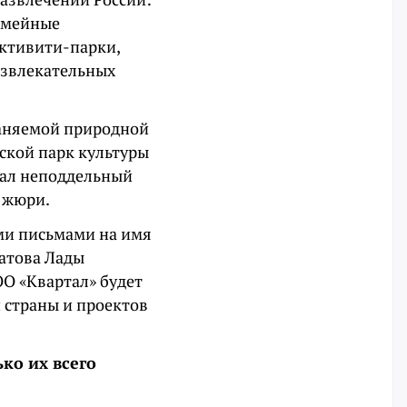
семейные
активити-парки,
азвлекательных
раняемой природной
ской парк культуры
звал неподдельный
 жюри.
ми письмами на имя
ратова Лады
ОО «Квартал» будет
 страны и проектов
ько их всего