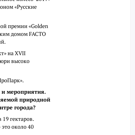
оном «Русские
ной премии «Golden
ьским домом FACTO
ий.
т» на XVII
Жюри высоко
ПроПарк».
е и мероприятия.
няемой природной
ентре города?
 19 гектаров.
 это около 40