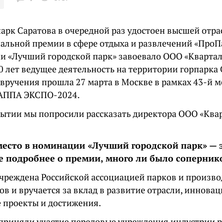
парк Саратова в очередной раз удостоен высшей отр
альной премии в сфере отдыха и развлечений «ПроПа
и «Лучший городской парк» завоевало ООО «Квартал
0 лет ведущее деятельность на территории горпарка 
вручения прошла 27 марта в Москве в рамках 43-й 
РАППА ЭКСПО-2024.
бытии мы попросили рассказать директора ООО «Ква
место в номинации «Лучший городской парк» — 
е подробнее о премии, много ли было сопернико
чреждена Российской ассоциацией парков и произв
в и вручается за вклад в развитие отрасли, иннова
 проекты и достижения.
 приняли участие передовые учреждения индустрии р