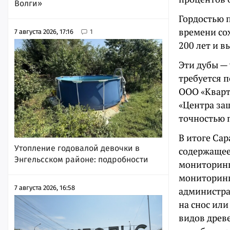
Волги»
Гордостью п
времени со
7 августа 2026, 17:16
1
200 лет и в
Эти дубы — 
требуется 
ООО «Кварт
«Центра за
точностью 
В итоге Са
Утопление годовалой девочки в
содержащее
Энгельсском районе: подробности
мониторинг
мониторинг
7 августа 2026, 16:58
администра
на снос или
видов древ