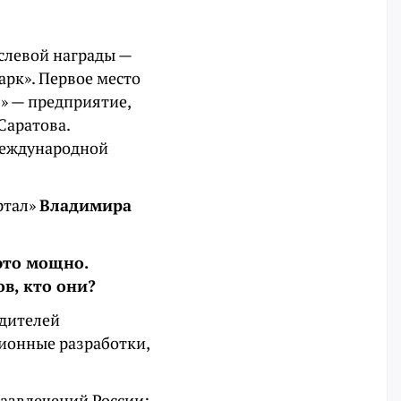
аслевой награды —
рк». Первое место
» — предприятие,
Саратова.
международной
ртал»
Владимира
это мощно.
в, кто они?
одителей
ционные разработки,
азвлечений России: