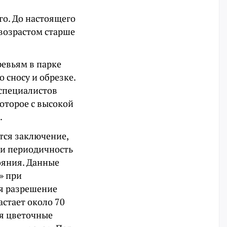
го. До настоящего
возрастом старше
ревьям в парке
 сносу и обрезке.
специалистов
оторое с высокой
.
тся заключение,
и периодичность
ояния. Данные
» при
ся разрешение
астает около 70
ся цветочные