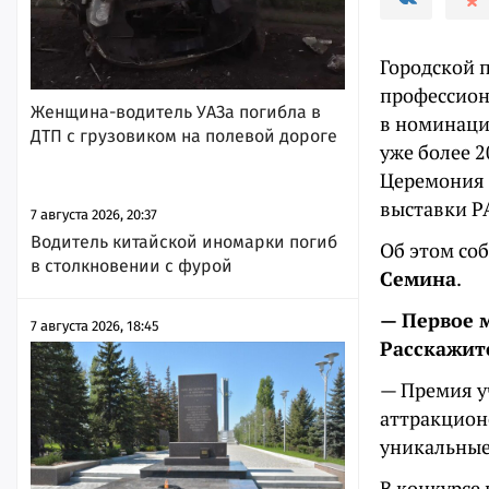
Городской 
профессион
Женщина-водитель УАЗа погибла в
в номинаци
ДТП с грузовиком на полевой дороге
уже более 2
Церемония 
выставки 
7 августа 2026, 20:37
Водитель китайской иномарки погиб
Об этом со
в столкновении с фурой
Семина
.
— Первое 
7 августа 2026, 18:45
Расскажит
— Премия у
аттракционо
уникальные
В конкурсе