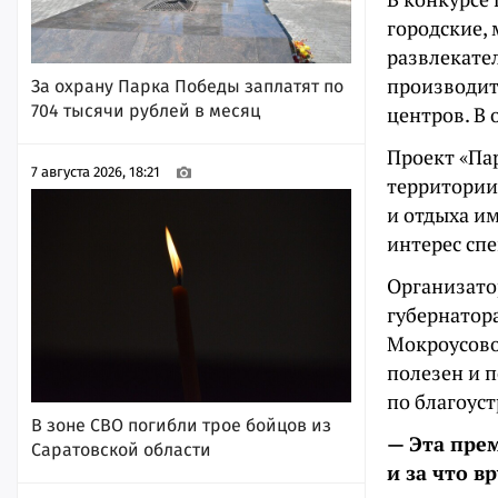
городские,
развлекате
производит
За охрану Парка Победы заплатят по
704 тысячи рублей в месяц
центров. В
Проект «Па
7 августа 2026, 18:21
территории
и отдыха им
интерес сп
Организато
губернатор
Мокроусово
полезен и 
по благоус
В зоне СВО погибли трое бойцов из
— Эта прем
Саратовской области
и за что в