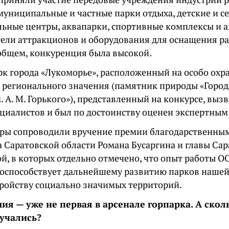
 муниципальные и частные парки отдыха, детские и 
льные центры, аквапарки, спортивные комплексы и 
ели аттракционов и оборудования для оснащения р
 общем, конкуренция была высокой.
рк города «Лукоморье», расположенный на особо ох
 регионального значения (памятник природы «Город
. А. М. Горького»), представленный на конкурсе, вы
ециалистов и был по достоинству оценен экспертным
ры сопроводили вручение премии благодарственны
а Саратовской области Романа Бусаргина и главы Са
й, в которых отдельно отмечено, что опыт работы О
поспособствует дальнейшему развитию парков нашей
тройству социально значимых территорий.
ия — уже не первая в арсенале горпарка. А скол
ручались?