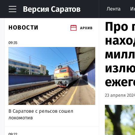
Версия
Саратов
Лента
И
Про 
НОВОСТИ
АРХИВ
нахо
09:35
милл
излю
ежег
23 апреля 2024
В Саратове с рельсов сошел
локомотив
09:22