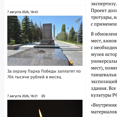
экспертизу
Проект дол
7 августа 2026, 18:45
тротуары, 
с применен
В обновлен
мест, кино
с необходи
музея исто
универсаль
мест), пом
За охрану Парка Победы заплатят по
танцевальн
704 тысячи рублей в месяц
экспозиций
здания. Вс
культуры Р
7 августа 2026, 18:21
«Внутренню
материалов