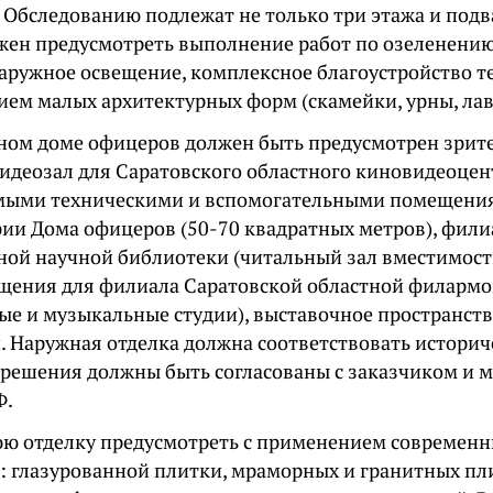
. Обследованию подлежат не только три этажа и подв
жен предусмотреть выполнение работ по озеленению
наружное освещение, комплексное благоустройство 
ием малых архитектурных форм (скамейки, урны, лав
ном доме офицеров должен быть предусмотрен зрите
видеозал для Саратовского областного киновидеоцент
мыми техническими и вспомогательными помещени
рии Дома офицеров (50-70 квадратных метров), фили
ной научной библиотеки (читальный зал вместимост
ещения для филиала Саратовской областной филармо
ые и музыкальные студии), выставочное пространст
. Наружная отделка должна соответствовать истори
е решения должны быть согласованы с заказчиком и 
Ф.
ю отделку предусмотреть с применением современн
: глазурованной плитки, мраморных и гранитных пли