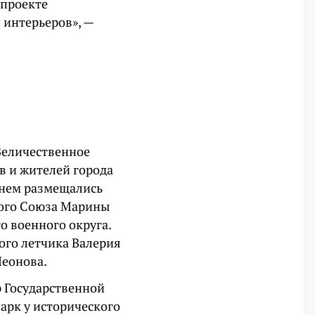
 проекте
 интерьеров», —
 Величественное
в и жителей города
 нем размещались
кого Союза Марины
о военного округа.
ого летчика Валерия
Леонова.
 Государственной
арк у исторического