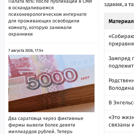
Палата №6: после публикации в СМИ
здания, а 
в оскандалившемся
психоневрологическом интернате
Материал
для проживающих освободили
комнату, которую занимали
охранники
«Собирают
приравня
7 августа 2026, 17:54
Зампред п
подлежит
Родствен
Володина
В Энгель
«Это жиз
Два саратовца через фиктивные
связаны и
фирмы вывели более девяти
миллиардов рублей. Теперь