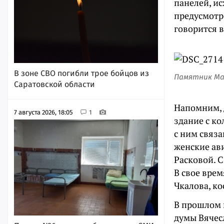
панелей, и
предусмотре
говорится 
В зоне СВО погибли трое бойцов из
Памятник Мар
Саратовской области
Напомним, 
7 августа 2026, 18:05
1
здание с ко
с ним связ
женские ав
Расковой. С
В свое вре
Чкалова, ко
В прошлом 
думы Вячес