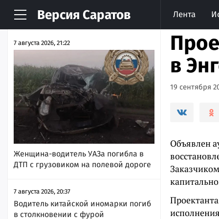
Версия
Саратов
Лента
И
НОВОСТИ
АРХИВ
Прое
7 августа 2026, 21:22
в Эн
19 сентября 20
Объявлен а
Женщина-водитель УАЗа погибла в
восстановл
ДТП с грузовиком на полевой дороге
Заказчиком
капитально
7 августа 2026, 20:37
Проектанта
Водитель китайской иномарки погиб
исполнения 
в столкновении с фурой