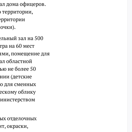
ал дома офицеров.
 территории,
территории
очки).
льный зал на 500
ра на 60 мест
ями, помещение для
ал областной
ью не более 50
нии (детские
во для сменных
ческому облику
министерством
ых отделочных
т, окраски,