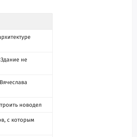
архитектуре
«Здание не
 Вячеслава
строить новодел
в, с которым