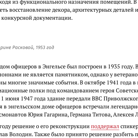
сходя из функционального назначения помещений. В
ть восстановление декора, архитектурных деталей и
в конкурсной документации.
ине Расковой, 1953 год
дом офицеров в Энгельсе был построен в 1935 году.
лоннами не является памятником, однако у ветерано
аны многие значимые события. В октябре 1941 года в
иационные полки под командованием героя Советс
 1 июня 1947 года здание передали ВВС Приволжског
мя в энгельсском доме офицеров встречали легендарн
смонавтов Юрия Гагарина, Германа Титова, Алексея 
году решение о его реконструкции
поддержал
спикер
лав Володин. Также было принято решение разбить п