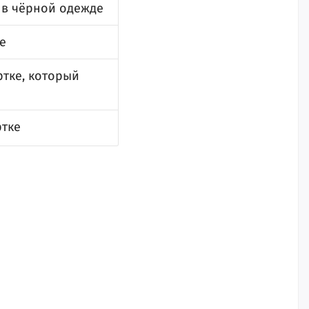
 в чёрной одежде
е
тке, который
ртке