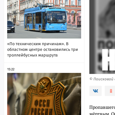
«По техническим причинам». В
областном центре остановились три
троллейбусных маршрута
15:22
© Поисковой
Пропавшего
мёртвым. О