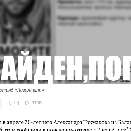
 отряд «ЛизаАлерт»
3398
1
 в апреле 30-летнего Александра Токмакова из Бал
б этом сообщили в поисковом отряде «„Лиза Алерт“