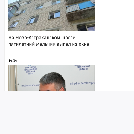
На Ново-Астраханском шоссе
пятилетний мальчик выпал из окна
14:34
Лента
Истории
Топ
Реклама
Контакт
Шестилетнюю девочку, на которую