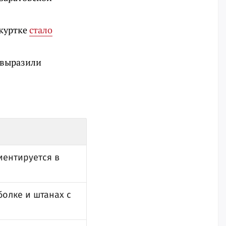
 куртке
стало
 выразили
иентируется в
олке и штанах с