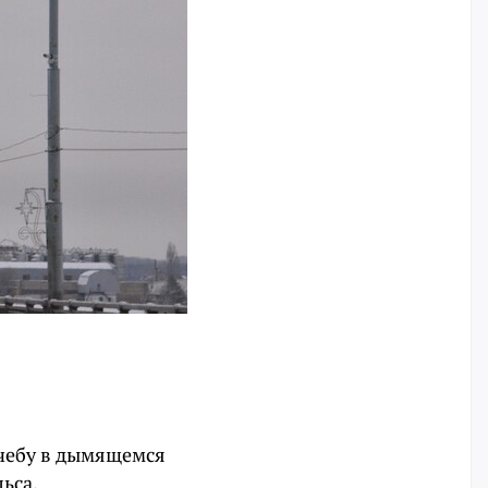
учебу в дымящемся
ьса.