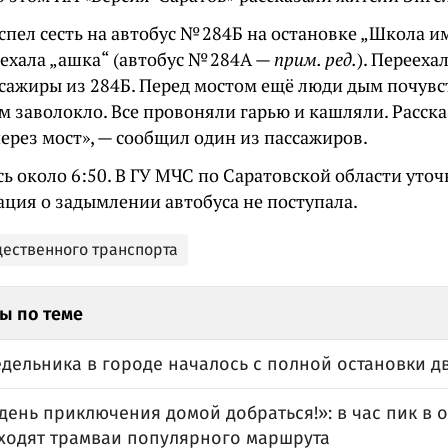
спел сесть на автобус № 284Б на остановке „Школа и
ехала „ашка“ (автобус № 284А —
прим. ред.
). Перееха
ссажиры из 284Б. Перед мостом ещё люди дым почувс
 заволокло. Все провоняли гарью и кашляли. Рассказ
ерез мост», — сообщил один из пассажиров.
ь около 6:50. В ГУ МЧС по Саратовской области уточ
ция о задымлении автобуса не поступала.
щественного транспорта
ы по теме
едельника в городе началось с полной остановки 
ень приключения домой добраться!»: в час пик в 
 ходят трамваи популярного маршрута