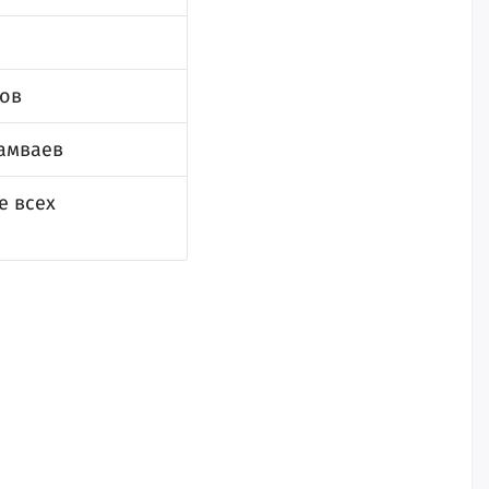
тов
амваев
е всех