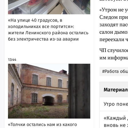
«Утром не у
Следом при
«На улице 40 градусов, в
заходят па
холодильниках все портится»:
салон дымом
жители Ленинского района остались
переехали ч
без электричества из-за аварии
ЧП случилос
им информа
13:44
#Работа об
Материал
Утро пон
«Каждый д
«Толчки остались нам из какого
вновь не