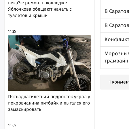
века?»: ремонт в колледже
Яблочкова обещают начать с
В Сарато
туалетов и крыши
В Сарато
11:25
Конфликт
Морозным
трамвайн
1 коммен
Пятнадцатилетний подросток украл у
покровчанина питбайк и пытался его
замаскировать
11:09