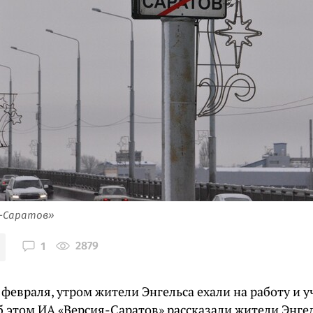
я-Саратов»
2879
1
 февраля, утром жители Энгельса ехали на работу и 
б этом ИА «Версия-Саратов» рассказали жители Энгел