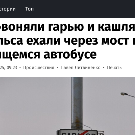
стории
Топ
воняли гарью и кашля
льса ехали через мост 
щемся автобусе
5, 09:23
Происшествия
Павел Литвиненко
Печать