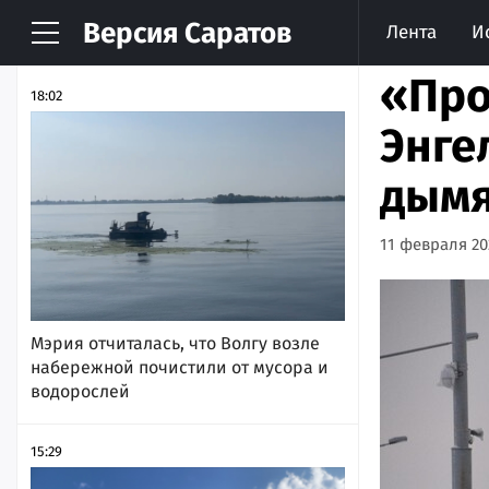
Версия
Саратов
Лента
И
НОВОСТИ
АРХИВ
«Про
18:02
Энге
дымя
11 февраля 202
Мэрия отчиталась, что Волгу возле
набережной почистили от мусора и
водорослей
15:29