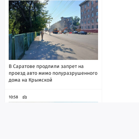
В Саратове продлили запрет на
проезд авто мимо полуразрушенного
дома на Крымской
10:58
Лента
Истории
Топ
Реклама
Контакт