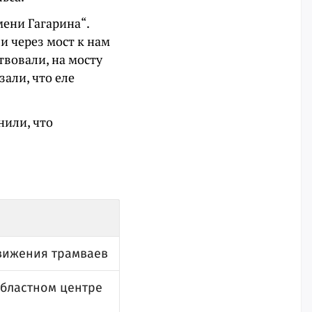
мени Гагарина“.
ли через мост к нам
твовали, на мосту
али, что еле
нили, что
движения трамваев
областном центре