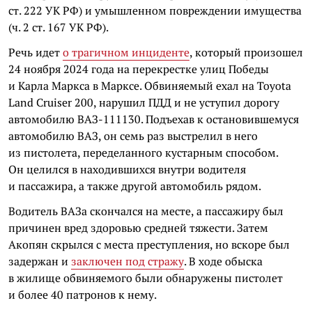
ст. 222 УК РФ) и умышленном повреждении имущества
(ч. 2 ст. 167 УК РФ).
Речь идет
о трагичном инциденте
, который произошел
24 ноября 2024 года на перекрестке улиц Победы
и Карла Маркса в Марксе. Обвиняемый ехал на Toyota
Land Cruiser 200, нарушил ПДД и не уступил дорогу
автомобилю ВАЗ-111130. Подъехав к остановившемуся
автомобилю ВАЗ, он семь раз выстрелил в него
из пистолета, переделанного кустарным способом.
Он целился в находившихся внутри водителя
и пассажира, а также другой автомобиль рядом.
Водитель ВАЗа скончался на месте, а пассажиру был
причинен вред здоровью средней тяжести. Затем
Акопян скрылся с места преступления, но вскоре был
задержан и
заключен под стражу
. В ходе обыска
в жилище обвиняемого были обнаружены пистолет
и более 40 патронов к нему.