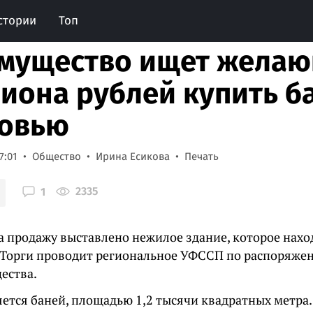
стории
Топ
мущество ищет желающ
иона рублей купить б
овью
7:01
Общество
Ирина Есикова
Печать
2335
1
а продажу выставлено нежилое здание, которое нахо
. Торги проводит региональное УФССП по распоряже
ества.
яется баней, площадью 1,2 тысячи квадратных метра