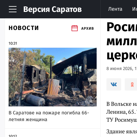
Версия
Саратов
Лента
И
Роси
НОВОСТИ
АРХИВ
милл
10:31
церк
8 июня 2026, 1
В Вольске н
Ленина, 65
В Саратове на пожаре погибла 66-
ТУ Росимущ
летняя женщина
Здание явл
10:12