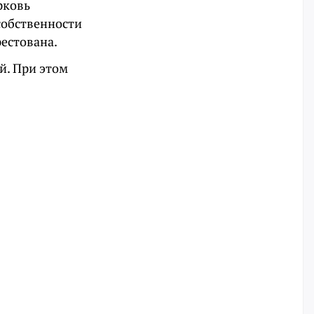
рковь
собственности
рестована.
й. При этом