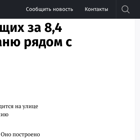
Сообщить новость
Контакты
их за 8,4
аню рядом с
дится на улице
нию
. Оно построено