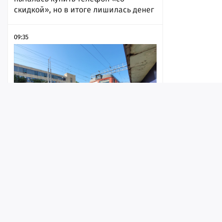
скидкой», но в итоге лишилась денег
09:35
Лента
Истории
Топ
Реклама
Контакт
В Саратове с рельсов сошел
локомотив
© ИА «Версия-Саратов», 2026
09:22
Учредители — Фонд «Перспектива».
Регистрационный номер ИА № ФС 77 - 79097 от 15.09.2020 г. Выд
надзору в сфере связи, информационных технологий и массовы