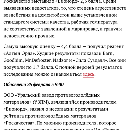
Роскачество выставило «Бионорд» 2,3 балла. Среди
выявленных недостатков, то, что степень агрессивности
воздействия на цементобетон выше установленной
стандартом системы качества, рабочая температура
не соответствует заявленной в маркировке, а гранулы
недостаточно прочные.
Самую высокую оценку — 4,4 балла — получил реагент
«Алтын Орда». Худшие результаты показали Barn,
Goodhim, Mr.Defroster, Nadzor и «Сила Суздаля». Все они
получили по 1,7 балла. С полной версией результатов
исследования можно ознакомиться
здесь
.
Обновлено 26 февраля в 9:30
ООО «Уральский завод противогололёдных
материалов» (УЗПМ), являющийся производителем
«Бионорд», заявил о несогласии с результатами
рейтинга противогололёдных материалов
«Роскачества». По мнению производителя, которое
компания высказала в комментарии для ИА «Версия-