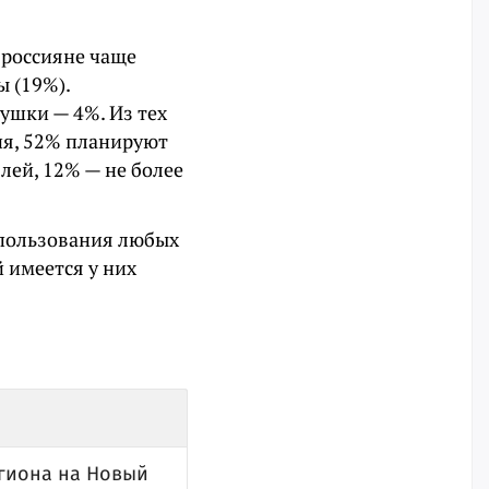
 россияне чаще
ы (19%).
ушки — 4%. Из тех
ия, 52% планируют
блей, 12% — не более
спользования любых
 имеется у них
егиона на Новый