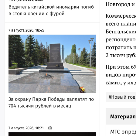
Новгород и
Водитель китайской иномарки погиб
в столкновении с фурой
Коммерческ
всего плани
Бенгальски
7 августа 2026, 18:45
респондент
потратить н
2 тысяч руб
При этом 6
видов пиро
самих, у их
#Новый год
За охрану Парка Победы заплатят по
704 тысячи рублей в месяц
Материал
7 августа 2026, 18:21
МТС опре