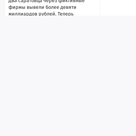
Два саратовца через фиктивные
фирмы вывели более девяти
миллиардов рублей. Теперь
злоумышленников будут судить
7 августа 2026, 17:33
Лента
Истории
Топ
Реклама
Контакт
© ИА «Версия-Саратов», 2026
Учредители — Фонд «Перспектива».
Регистрационный номер ИА № ФС 77 - 79097 от 15.09.2020 г. Выд
надзору в сфере связи, информационных технологий и массовы
Жителям региона разрешили
Главный редактор: Радин А. В.
убивать копытных в брачный период
Адрес редакции и издателя: 410056, г. Саратов, Мирный переулок,
7 августа 2026, 17:31
Телефон редакции: +7 (8452) 48-74-44