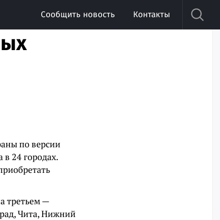
Сообщить новость
Контакты
мых
раны по версии
 в 24 городах.
приобретать
на третьем —
град, Чита, Нижний