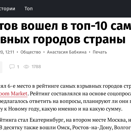
стории
Топ
тов вошел в топ-10 са
вных городов страны
0, 12:11
Общество
Анастасия Бабкина
Печать
1788
1
ял 6-е место в рейтинге самых взрывных городов ст
oom Market
. Рейтинг составлялся на основе соцопроса
едлагалось ответить на вопросы, планируют ли они 
у к Новому году, какую именно и на какую сумму.
тинга стал Екатеринбург, на втором месте Москва, 
В десятку также вошли Омск, Ростов-на-Дону, Волго