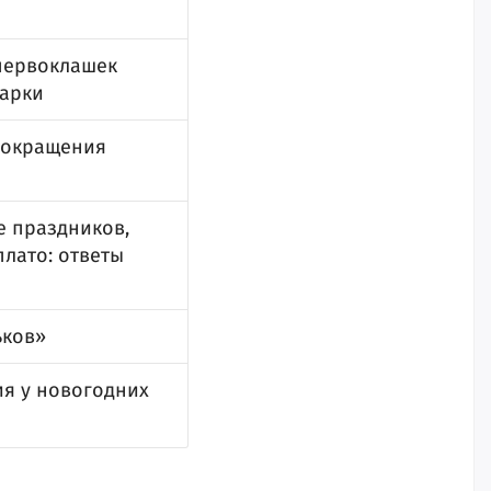
 первоклашек
дарки
 сокращения
 праздников,
плато: ответы
ьков»
ия у новогодних