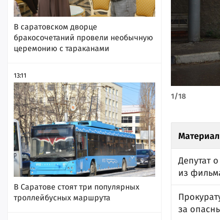
В саратовском дворце
бракосочетаний провели необычную
церемонию с тараканами
13:11
1
/
18
Материал
Депутат о
из фильм
В Саратове стоят три популярных
Прокурат
троллейбусных маршрута
за опасн