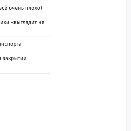
всё очень плохо)
ики «выглядит не
анспорта
м закрытии