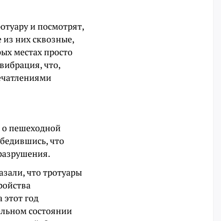
отуару и посмотрят,
е из них сквозные,
рых местах просто
вибрация, что,
печатлениями
а о пешеходной
убедившись, что
разрушения.
зали, что тротуары
ройства
 этот год
ельном состоянии