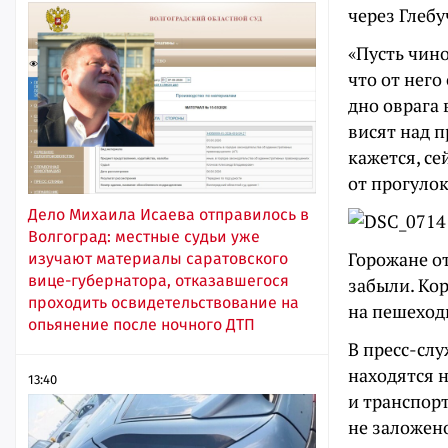
через Глебу
«Пусть чино
что от него
дно оврага 
висят над п
кажется, се
от прогулок
Дело Михаила Исаева отправилось в
Волгоград: местные судьи уже
Горожане от
изучают материалы саратовского
вице-губернатора, отказавшегося
забыли. Ко
проходить освидетельствование на
на пешеход
опьянение после ночного ДТП
В пресс-сл
находятся н
13:40
и транспорт
не заложен