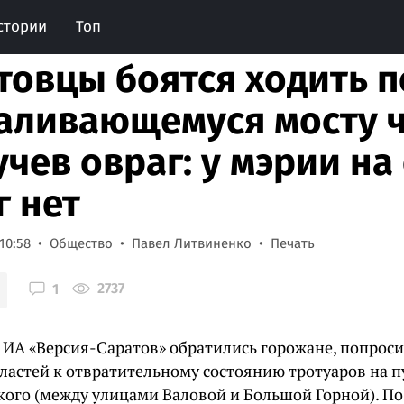
стории
Топ
товцы боятся ходить п
аливающемуся мосту 
учев овраг: у мэрии на
г нет
10:58
Общество
Павел Литвиненко
Печать
2737
1
 ИА «Версия-Саратов» обратились горожане, попрос
ластей к отвратительному состоянию тротуаров на п
ого (между улицами Валовой и Большой Горной). По 