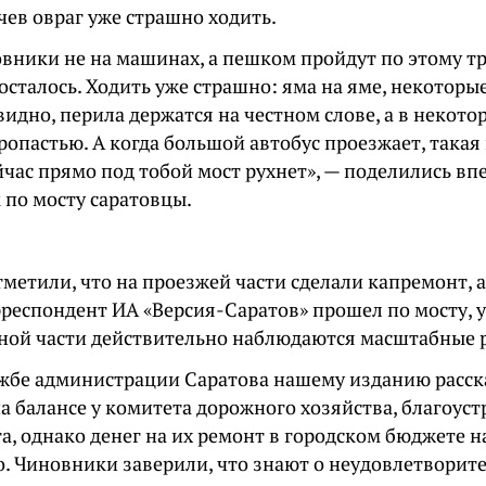
чев овраг уже страшно ходить.
вники не на машинах, а пешком пройдут по этому тр
 осталось. Ходить уже страшно: яма на яме, некоторы
видно, перила держатся на честном слове, а в некото
ропастью. А когда большой автобус проезжает, такая 
йчас прямо под тобой мост рухнет», — поделились в
 по мосту саратовцы.
метили, что на проезжей части сделали капремонт, 
рреспондент ИА «Версия-Саратов» прошел по мосту, 
ной части действительно наблюдаются масштабные 
ужбе администрации Саратова нашему изданию расска
а балансе у комитета дорожного хозяйства, благоуст
а, однако денег на их ремонт в городском бюджете на
о. Чиновники заверили, что знают о неудовлетворит