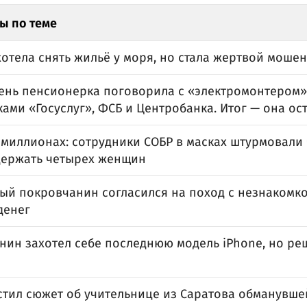
ы по теме
отела снять жильё у моря, но стала жертвой моше
день пенсионерка поговорила с «электромонтером»
ами «Госуслуг», ФСБ и Центробанка. Итог — она ос
 миллионах: сотрудники СОБР в масках штурмовали
держать четырех женщин
ый покровчанин согласился на поход с незнакомко
денег
нин захотел себе последнюю модель iPhone, но реш
стил сюжет об учительнице из Саратова обманувше