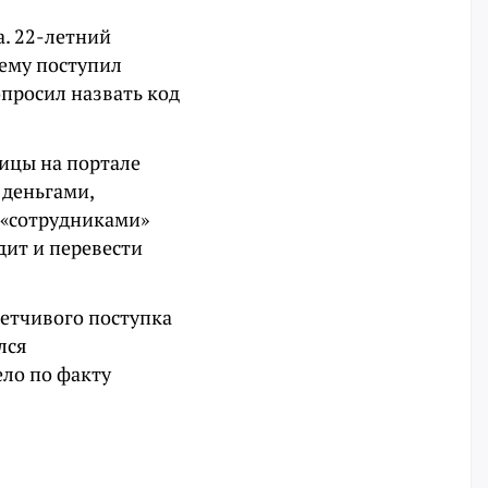
. 22-летний
 ему поступил
опросил назвать код
ицы на портале
 деньгами,
 «сотрудниками»
дит и перевести
метчивого поступка
лся
ело по факту