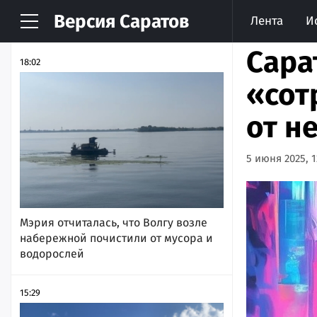
Версия
Саратов
Лента
И
НОВОСТИ
АРХИВ
Сара
18:02
«сот
от н
5 июня 2025, 1
Мэрия отчиталась, что Волгу возле
набережной почистили от мусора и
водорослей
15:29