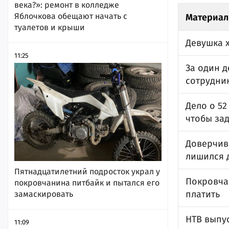
века?»: ремонт в колледже
Яблочкова обещают начать с
Материал
туалетов и крыши
Девушка х
11:25
За один 
сотрудник
Дело о 52
чтобы за
Доверчив
лишился 
Пятнадцатилетний подросток украл у
Покровча
покровчанина питбайк и пытался его
платить
замаскировать
НТВ выпу
11:09