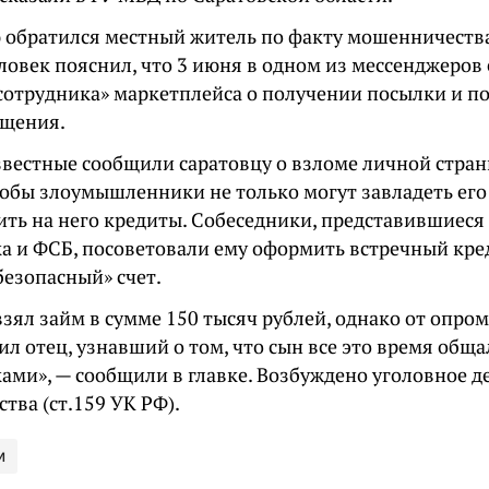
 обратился местный житель по факту мошенничества
ловек пояснил, что 3 июня в одном из мессенджеров
«сотрудника» маркетплейса о получении посылки и п
бщения.
звестные сообщили саратовцу о взломе личной стран
кобы злоумышленники не только могут завладеть его
ить на него кредиты. Собеседники, представившиеся
а и ФСБ, посоветовали ему оформить встречный кре
безопасный» счет.
зял займ в сумме 150 тысяч рублей, однако от опро
ил отец, узнавший о том, что сын все это время обща
ами», — сообщили в главке. Возбуждено уголовное д
тва (ст.159 УК РФ).
и