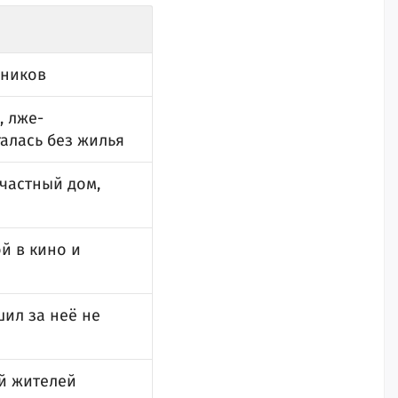
нников
, лже-
талась без жилья
 частный дом,
й в кино и
ил за неё не
й жителей