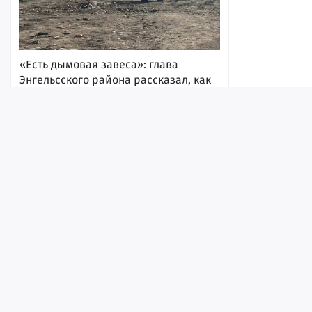
«Есть дымовая завеса»: глава
Энгельсского района рассказал, как
продвигаются работы по тушению
масштабного пожара на мусорном
полигоне
Лента
Истории
Топ
Реклама
Контакт
10:31
© ИА «Версия-Саратов», 2026
Учредители — Фонд «Перспектива».
Регистрационный номер ИА № ФС 77 - 79097 от 15.09.2020 г. Выд
надзору в сфере связи, информационных технологий и массовы
Главный редактор: Радин А. В.