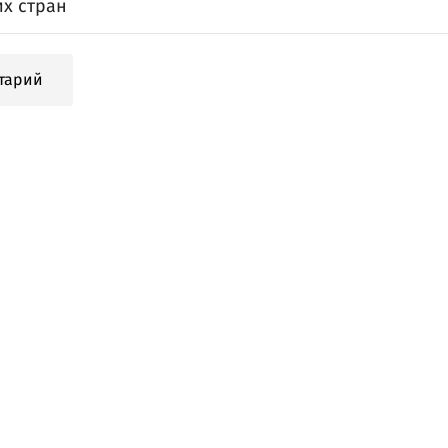
их стран
тарий