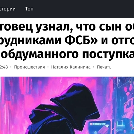
стории
Топ
товец узнал, что сын 
рудниками ФСБ» и отг
еобдуманного поступк
2:48
Происшествия
Наталия Калинина
Печать