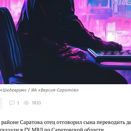
 «Шедеврум» / ИА «Версия-Саратов»
1833
1
 районе Саратова отец отговорил сына переводить 
сказали в ГУ МВД по Саратовской области.