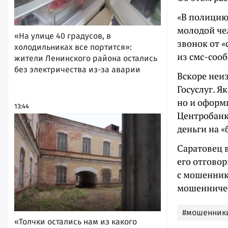
«В полицию
молодой че
«На улице 40 градусов, в
звонок от 
холодильниках все портится»:
из смс-соо
жители Ленинского района остались
без электричества из-за аварии
Вскоре неи
Госуслуг. Я
но и оформ
13:44
Центробанк
деньги на «
Саратовец в
его отговор
с мошенник
мошенничес
#мошенник
«Толчки остались нам из какого