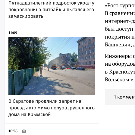
Пятнадцатилетний подросток украл у
«Рост турп
покровчанина питбайк и пытался его
В сравнении
замаскировать
интернет-д
был доступ
11:09
покрытия н
Башкевич, 
Инженеры о
на оборудов
в Красноку
Вольском и
1 коммен
В Саратове продлили запрет на
проезд авто мимо полуразрушенного
дома на Крымской
10:58