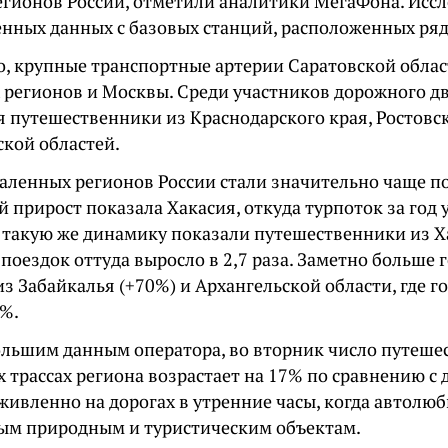
регионов России, отметили аналитики МегаФона. Исс
енных данных с базовых станций, расположенных ряд
о, крупные транспортные артерии Саратовской обла
х регионов и Москвы. Среди участников дорожного д
я путешественники из Краснодарского края, Ростовс
ской областей.
аленных регионов России стали значительно чаще по
прирост показала Хакасия, откуда турпоток за год у
и такую же динамику показали путешественники из Х
поездок оттуда выросло в 2,7 раза. Заметно больше г
з Забайкалья (+70%) и Архангельской области, где г
6%.
ольшим данным оператора, во вторник число путеше
 трассах региона возрастает на 17% по сравнению с
живленно на дорогах в утренние часы, когда автолю
ым природным и туристическим объектам.