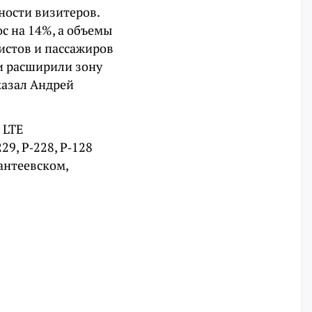
ности визитеров.
с на 14%, а объемы
истов и пассажиров
и расширили зону
казал Андрей
 LTE
29, Р‑228, Р‑128
антеевском,