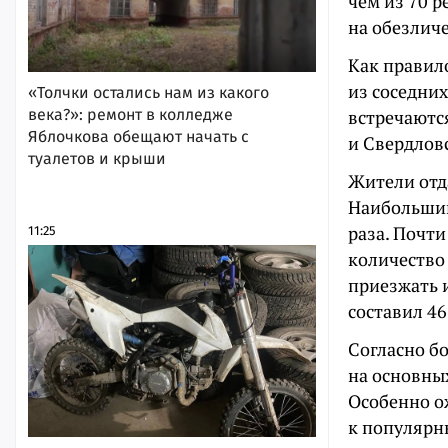
чем из 70 
на обезлич
Как правил
из соседни
«Толчки остались нам из какого
века?»: ремонт в колледже
встречаютс
Яблочкова обещают начать с
и Свердлов
туалетов и крыши
Жители отд
Наибольший 
раза. Почт
11:25
количество 
приезжать и
составил 4
Согласно б
на основных
Особенно о
к популярн