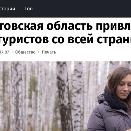
стории
Топ
товская область прив
туристов со всей стра
17:07
Общество
Печать