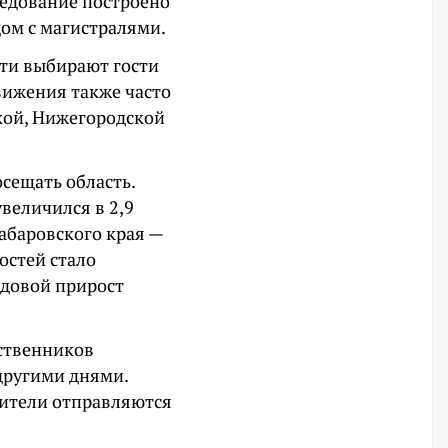
ледование построено
ом с магистралями.
сти выбирают гости
вижения также часто
кой, Нижегородской
сещать область.
величился в 2,9
абаровского края —
остей стало
одовой прирост
ственников
 другими днями.
бители отправляются