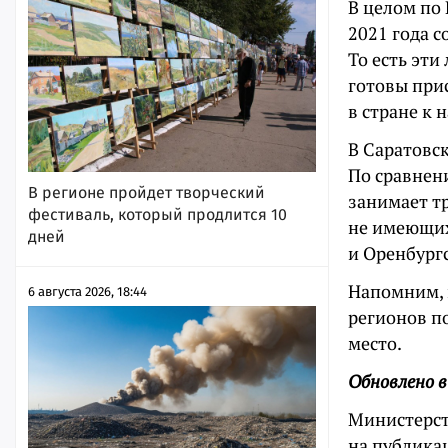
В целом по 
2021 года с
То есть эти
готовы при
в стране к 
В Саратовск
По сравнени
В регионе пройдет творческий
занимает т
фестиваль, который продлится 10
не имеющих 
дней
и Оренбургс
Напомним, 
6 августа 2026, 18:44
регионов по
место.
Обновлено в
Министерст
на публика