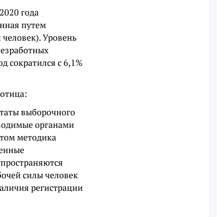
 2020 года
енная путем
 человек). Уровень
безработных
од сократился с 6,1%
ботица:
ьтаты выборочного
оводимые органами
этом методика
ченные
спространяются
бочей силы человек
наличия регистрации