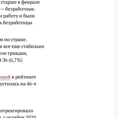
и старше в феврале
 — безработные.
и работу и были
нь безработицы
м по стране.
он все еще стабильно
оле граждан,
 Эл (6,7%)
зиций
в рейтинге
устилась на 46-е
 отреагировало
 с октября 2020