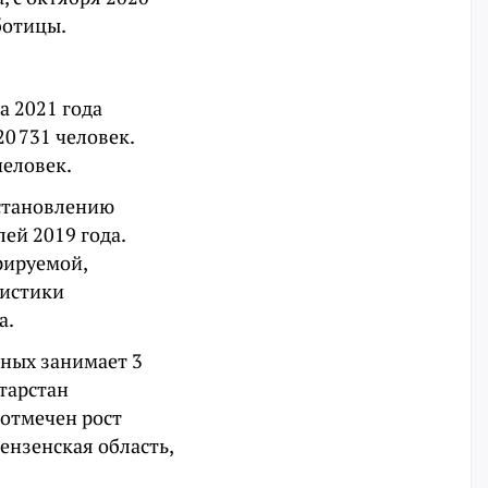
ботицы.
а 2021 года
0 731 человек.
человек.
сстановлению
лей 2019 года.
рируемой,
тистики
а.
тных занимает 3
тарстан
 отмечен рост
ензенская область,