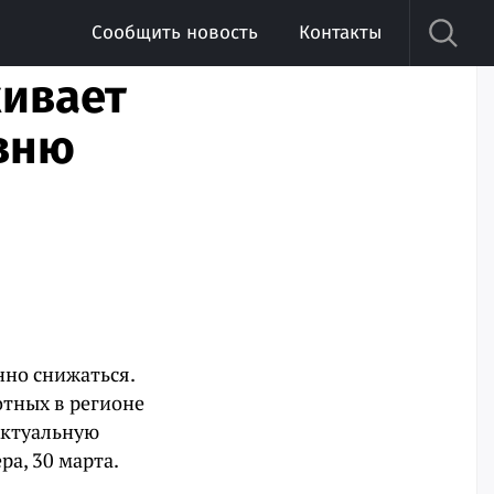
Сообщить новость
Контакты
живает
овню
нно снижаться.
отных в регионе
 Актуальную
ра, 30 марта.