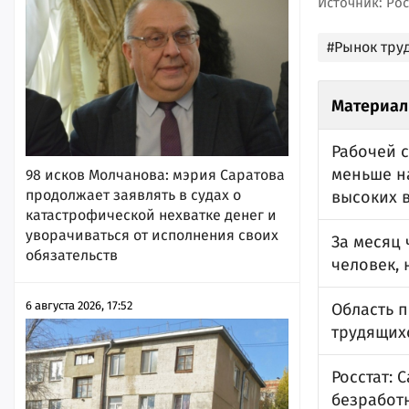
Источник: Рос
#Рынок тру
Материал
Рабочей 
меньше н
98 исков Молчанова: мэрия Саратова
продолжает заявлять в судах о
высоких 
катастрофической нехватке денег и
уворачиваться от исполнения своих
За месяц 
обязательств
человек, 
6 августа 2026, 17:52
Область 
трудящих
Росстат: 
безработ