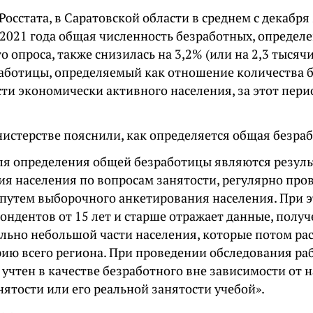
осстата, в Саратовской области в среднем с декабря
 2021 года общая численность безработных, определ
 опроса, также снизилась на 3,2% (или на 2,3 тысячи
аботицы, определяемый как отношение количества 
ти экономически активного населения, за этот пери
нистерстве пояснили, как определяется общая безра
ля определения общей безработицы являются резул
ия населения по вопросам занятости, регулярно пр
 путем выборочного анкетирования населения. При 
ондентов от 15 лет и старше отражает данные, полу
ельно небольшой части населения, которые потом ра
рию всего региона. При проведении обследования ра
 учтен в качестве безработного вне зависимости от 
нятости или его реальной занятости учебой».