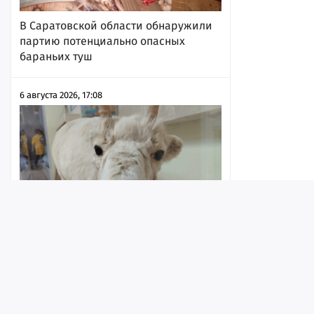
В Саратовской области обнаружили
партию потенциально опасных
бараньих туш
6 августа 2026, 17:08
Агрофирма судится с региональным
Лента
Истории
Топ
Реклама
Контакт
правительством за 9,6 миллиона
рублей, которые «затоптали»
сайгаки
© ИА «Версия-Саратов», 2026