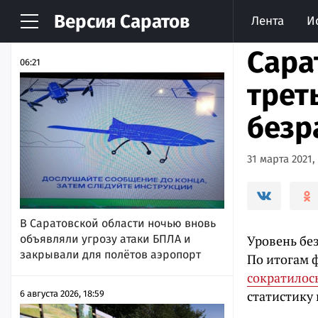
Версия
Саратов
Лента
И
НОВОСТИ
АРХИВ
Сара
06:21
трет
безр
31 марта 2021,
В Саратовской области ночью вновь
объявляли угрозу атаки БПЛА и
Уровень бе
закрывали для полётов аэропорт
По итогам ф
сократилось
статистику 
6 августа 2026, 18:59