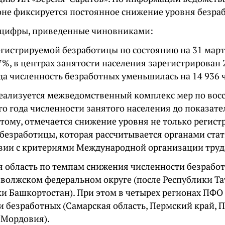
ионе фиксируется постоянное снижение уровня безра
цифры, приведенные чиновниками:
егистрируемой безработицы по состоянию на 31 март
7%, в центрах занятости населения зарегистрирован 2
да численность безработных уменьшилась на 14 936 
реализуется межведомственный комплекс мер по во
го года численности занятого населения до показате
этому, отмечается снижение уровня не только регист
 безработицы, которая рассчитывается органами ста
твии с критериями Международной организации труд
я область по темпам снижения численности безрабо
иволжском федеральном округе (после Республики Та
ки Башкортостан). При этом в четырех регионах ПФО
 безработных (Самарская область, Пермский край, П
 Мордовия).