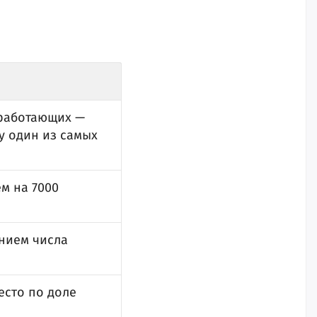
еработающих —
у один из самых
м на 7000
ением числа
есто по доле