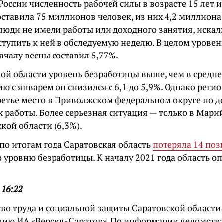
России численность рабочей силы в возрасте 15 лет 
оставила 75 миллионов человек, из них 4,2 миллиона
 люди не имели работы или доходного занятия, искал
ступить к ней в обследуемую неделю. В целом урове
началу весны составил 5,77%.
ой области уровень безработицы выше, чем в средне
ю с январем он снизился с 6,1 до 5,9%. Однако реги
ретье место в Приволжском федеральном округе по д
работы. Более серьезная ситуация — только в Марий
кой области (6,3%).
по итогам года Саратовская область
потеряла 14 по
 уровню безработицы. К началу 2021 года область оп
 16:22
во труда и социальной защиты Саратовской области
цию ИА «Версия-Саратов». По информации ведомства,