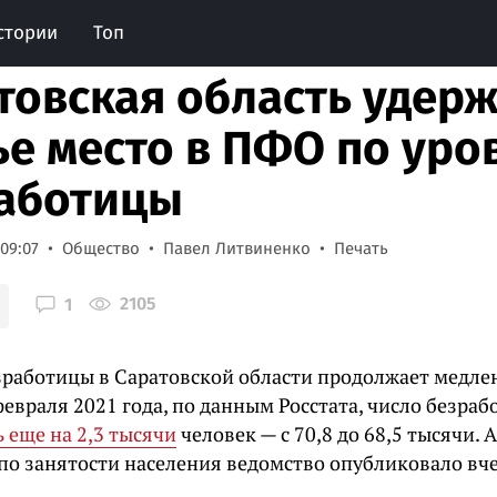
стории
Топ
товская область удер
ье место в ПФО по ур
аботицы
 09:07
Общество
Павел Литвиненко
Печать
2105
1
зработицы в Саратовской области продолжает медле
евраля 2021 года, по данным Росстата, число безраб
 еще на 2,3 тысячи
человек — с 70,8 до 68,5 тысячи.
по занятости населения ведомство опубликовало вче