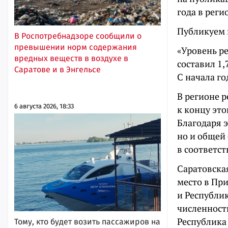
года в рег
Публикуем 
В Роспотребнадзоре сообщили о
превышении норм содержания
«Уровень р
вредных веществ в воздухе в
составил 1,
Саратове и в Энгельсе
С начала го
В регионе 
6 августа 2026, 18:33
к концу это
Благодаря 
но и общей
в соответс
Саратовска
место в Пр
и Республи
численности
Республика
Тому, кто будет возить пассажиров на