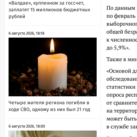
«Валдае», купленном за госсчет,
По данным Р
заплатят 15 миллионов бюджетных
по февраль
рублей
выборочного
общей безр
6 августа 2026, 18:18
к численнос
до 5,9%».
Также в ми
«Основой д
обследован
статистики
опроса респ
от сравнит
Четыре жителя региона погибли в
ходе СВО, одному из них был 21 год
на террито
может быть
в службе за
6 августа 2026, 18:00